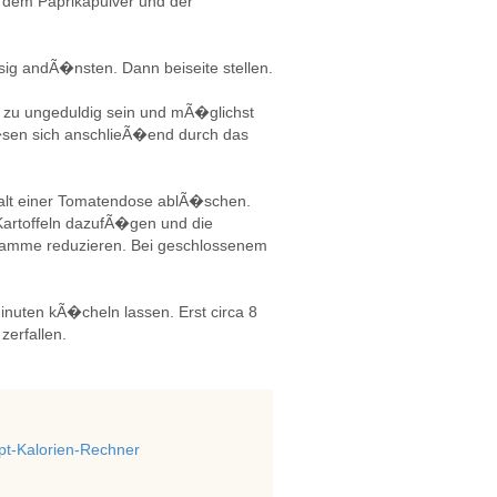
 dem Paprikapulver und der
ig andÃ�nsten. Dann beiseite stellen.
ht zu ungeduldig sein und mÃ�glichst
sen sich anschlieÃ�end durch das
alt einer Tomatendose ablÃ�schen.
artoffeln dazufÃ�gen und die
Flamme reduzieren. Bei geschlossenem
nuten kÃ�cheln lassen. Erst circa 8
erfallen.
t-Kalorien-Rechner