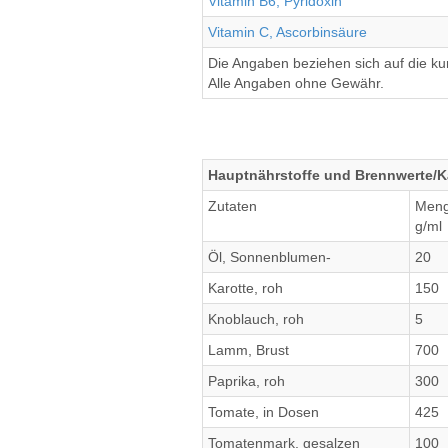
Vitamin B6, Pyridoxin
Vitamin C, Ascorbinsäure
Die Angaben beziehen sich auf die k
Alle Angaben ohne Gewähr.
Hauptnährstoffe und Brennwerte/K
Zutaten
Men
g/ml
Öl, Sonnenblumen-
20
Karotte, roh
150
Knoblauch, roh
5
Lamm, Brust
700
Paprika, roh
300
Tomate, in Dosen
425
Tomatenmark, gesalzen
100