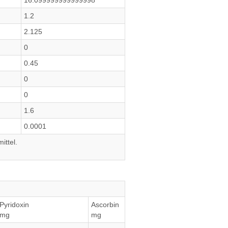
16.099999999999998
1.2
2.125
0
0.45
0
0
1.6
0.0001
ittel.
Pyridoxin
Ascorbin
mg
mg