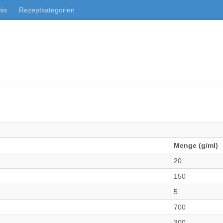
nis
Rezeptkategorien
Menge (g/ml)
20
150
5
700
300