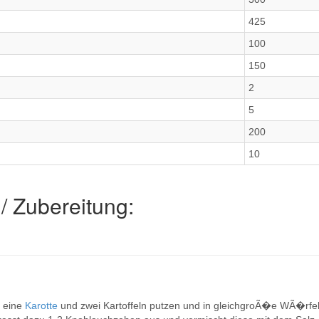
425
100
150
2
5
200
10
/ Zubereitung:
, eine
Karotte
und zwei Kartoffeln putzen und in gleichgroÃ�e WÃ�rfe