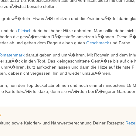
esst dazu 1-2 Knoblauchzehen aus und vermischt diese mit dem Salz,
e zunÃ�chst beiseite stellen.
 grob wÃ�rfeln. Etwas Ã�l erhitzen und die ZwiebelwÃ�rfel darin glas
n und das
Fleisch
darin bei hoher Hitze anbraten. Man sollte dabei nic
fboden die gewÃ�nschten RÃ�ststoffe ansetzen kÃ�nnen. Diese lÃ�
ieder ab und geben dem Ragout einen guten
Geschmack
und Farbe.
Tomatenmark
darauf geben und umrÃ�hren. Mit Rotwein und dem Inh
r zurÃ�ck in den Topf. Das kleingeschnittene GemÃ�se bis auf die K
 umrÃ�hren, kurz aufkochen lassen und dann die Hitze auf kleinste 
sen, dabei nicht vergessen, hin und wieder umzurÃ�hren.
kann, nun den Topfdeckel abnehmen und noch einmal mindestens 15 Mi
die KartoffelwÃ�rfel dazu, denn sie wÃ�rden bei lÃ�ngerer Gardauer z
?
altung sowie Kalorien- und Nährwertberechnung Deiner Rezepte:
Rezep