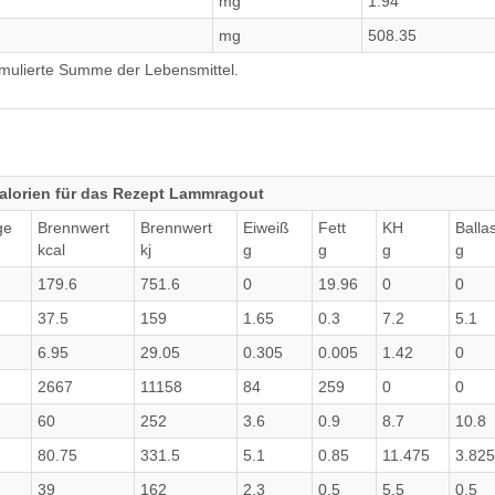
mg
1.94
mg
508.35
umulierte Summe der Lebensmittel.
alorien für das Rezept Lammragout
ge
Brennwert
Brennwert
Eiweiß
Fett
KH
Ballas
kcal
kj
g
g
g
g
179.6
751.6
0
19.96
0
0
37.5
159
1.65
0.3
7.2
5.1
6.95
29.05
0.305
0.005
1.42
0
2667
11158
84
259
0
0
60
252
3.6
0.9
8.7
10.8
80.75
331.5
5.1
0.85
11.475
3.825
39
162
2.3
0.5
5.5
0.5