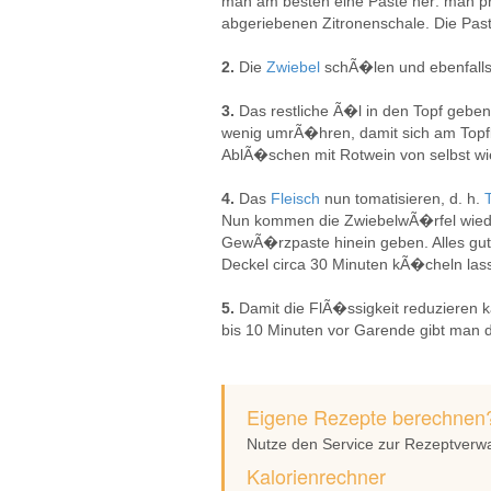
man am besten eine Paste her: man pr
abgeriebenen Zitronenschale. Die Past
2.
Die
Zwiebel
schÃ�len und ebenfalls
3.
Das restliche Ã�l in den Topf gebe
wenig umrÃ�hren, damit sich am Top
AblÃ�schen mit Rotwein von selbst w
4.
Das
Fleisch
nun tomatisieren, d. h.
Nun kommen die ZwiebelwÃ�rfel wiede
GewÃ�rzpaste hinein geben. Alles gut
Deckel circa 30 Minuten kÃ�cheln las
5.
Damit die FlÃ�ssigkeit reduzieren 
bis 10 Minuten vor Garende gibt man 
Eigene Rezepte berechnen
Nutze den Service zur Rezeptverw
Kalorienrechner