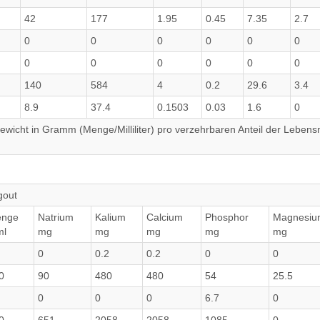
42
177
1.95
0.45
7.35
2.7
0
0
0
0
0
0
0
0
0
0
0
0
140
584
4
0.2
29.6
3.4
8.9
37.4
0.1503
0.03
1.6
0
wicht in Gramm (Menge/Milliliter) pro verzehrbaren Anteil der Lebensm
gout
nge
Natrium
Kalium
Calcium
Phosphor
Magnesiu
ml
mg
mg
mg
mg
mg
0
0.2
0.2
0
0
0
90
480
480
54
25.5
0
0
0
6.7
0