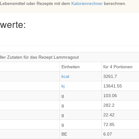
 Lebensmittel oder Rezepte mit dem
Kalorienrechner
berechnen.
werte:
ller Zutaten für das Rezept Lammragout
Einheiten
für 4 Portionen
kcal
3261.7
kj
13641.55
g
103.06
g
282.2
g
22.42
g
72.85
BE
6.07