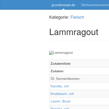
grundrezept.de
Stichwortverzeich
Kategorie:
Fleisch
Lammragout
Zutatenliste
Zutaten
Öl, Sonnenblumen-
Karotte, roh
Knoblauch, roh
Lamm, Brust
Paprika, roh