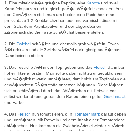
1.
Eine mittelgroÃ�e grÃ�ne Paprika, eine
Karotte
und zwei
Kartoffeln putzen und in gleichgroÃ�e WÃ�rfel schneiden. Aus
den GewÃ�rzen stellt man am besten eine Paste her: man
presst dazu 1-2 Knoblauchzehen aus und vermischt diese mit
dem Salz, dem Paprikapulver und der abgeriebenen
Zitronenschale. Die Paste zunÃ�chst beiseite stellen.
2.
Die
Zwiebel
schÃ�len und ebenfalls grob wÃ�rfeln. Etwas
Ã�l erhitzen und die ZwiebelwÃ�rfel darin glasig andÃ�nsten.
Dann beiseite stellen.
3.
Das restliche Ã�l in den Topf geben und das
Fleisch
darin bei
hoher Hitze anbraten. Man sollte dabei nicht zu ungeduldig sein
und mÃ�glichst wenig umrÃ�hren, damit sich am Topfboden die
gewÃ�nschten RÃ�ststoffe ansetzen kÃ�nnen. Diese lÃ�sen
sich anschlieÃ�end durch das AblÃ�schen mit Rotwein von
selbst wieder ab und geben dem Ragout einen guten
Geschmack
und Farbe.
4.
Das
Fleisch
nun tomatisieren, d. h.
Tomatenmark
darauf geben
und umrÃ�hren. Mit Rotwein und dem Inhalt einer Tomatendose
ablÃ�schen. Nun kommen die ZwiebelwÃ�rfel wieder zurÃ�ck