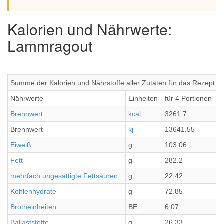
Kalorien und Nährwerte:
Lammragout
Summe der Kalorien und Nährstoffe aller Zutaten für das Rezept 
Nährwerte
Einheiten
für 4 Portionen
p
Brennwert
kcal
3261.7
8
Brennwert
kj
13641.55
3
Eiweiß
g
103.06
2
Fett
g
282.2
7
mehrfach ungesättigte Fettsäuren
g
22.42
5
Kohlenhydrate
g
72.85
1
Brotheinheiten
BE
6.07
1
Ballaststoffe
g
26.33
6