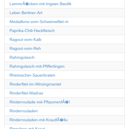
LammrÃ�cken-mit-Ingwer-Basilik
Leber-Berliner-Art
Medaillons-vom-Schweinefilet-m
Paprika-Chili-Hackfleisch
Ragout-vom-Kalb
Ragout-vom-Reh
Rahmgulasch
Rahmgulasch-mit-Pfifferlingen
Rheinischer-Sauerbraten
Rinderfilet-im-Wirsingmantel
Rinderfilet-Madras
Rinderroulade-mit-PflaumenfÃ�l
Rinderrouladen
Rinderrouladen-mit-KrautfÃ�llu
Rippchen-mit-Kraut