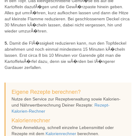
in den Topf. Das kleingeschnittene GemÃ�se bis auf die
Kartoffeln dazufÃ�gen und die GewÃ�rzpaste hinein geben.
Alles gut umrÃ�hren, kurz aufkochen lassen und dann die Hitze
auf kleinste Flamme reduzieren. Bei geschlossenem Deckel circa
30 Minuten kÃ�cheln lassen, dabei nicht vergessen, hin und
wieder umzurÃ�hren.
5.
Damit die FlÃ�ssigkeit reduzieren kann, nun den Topfdeckel
abnehmen und noch einmal mindestens 15 Minuten kÃ�cheln
lassen. Erst circa 8 bis 10 Minuten vor Garende gibt man die
KartoffelwÃ�rfel dazu, denn sie wÃ�rden bei lÃ�ngerer
Gardauer zerfallen.
Eigene Rezepte berechnen?
Nutze den Service zur Rezeptverwaltung sowie Kalorien-
und Nährwertberechnung Deiner Rezepte:
Rezept-
Kalorien-Rechner
Kalorienrechner
Ohne Anmeldung, schnell einzelne Lebensmittel oder
Rezepte mit dem
Kalorienrechner
berechnen.