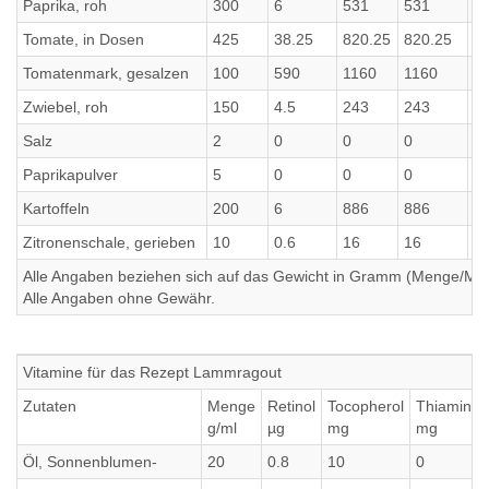
Paprika, roh
300
6
531
531
8
Tomate, in Dosen
425
38.25
820.25
820.25
4
Tomatenmark, gesalzen
100
590
1160
1160
3
Zwiebel, roh
150
4.5
243
243
49
Salz
2
0
0
0
0
Paprikapulver
5
0
0
0
0
Kartoffeln
200
6
886
886
1
Zitronenschale, gerieben
10
0.6
16
16
1.
Alle Angaben beziehen sich auf das Gewicht in Gramm (Menge/Millili
Alle Angaben ohne Gewähr.
Vitamine für das Rezept Lammragout
Zutaten
Menge
Retinol
Tocopherol
Thiamin
g/ml
µg
mg
mg
Öl, Sonnenblumen-
20
0.8
10
0