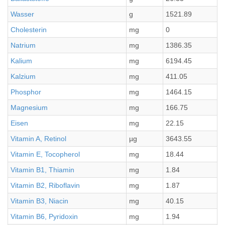
Wasser
g
1521.89
3
Cholesterin
mg
0
0
Natrium
mg
1386.35
3
Kalium
mg
6194.45
1
Kalzium
mg
411.05
1
Phosphor
mg
1464.15
3
Magnesium
mg
166.75
4
Eisen
mg
22.15
5
Vitamin A, Retinol
µg
3643.55
9
Vitamin E, Tocopherol
mg
18.44
4
Vitamin B1, Thiamin
mg
1.84
0
Vitamin B2, Riboflavin
mg
1.87
0
Vitamin B3, Niacin
mg
40.15
1
Vitamin B6, Pyridoxin
mg
1.94
0