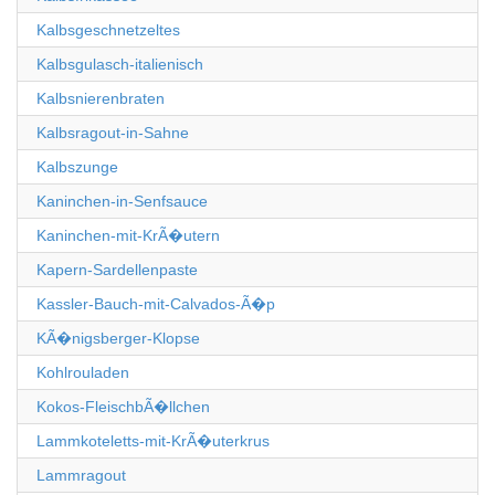
Kalbsgeschnetzeltes
Kalbsgulasch-italienisch
Kalbsnierenbraten
Kalbsragout-in-Sahne
Kalbszunge
Kaninchen-in-Senfsauce
Kaninchen-mit-KrÃ�utern
Kapern-Sardellenpaste
Kassler-Bauch-mit-Calvados-Ã�p
KÃ�nigsberger-Klopse
Kohlrouladen
Kokos-FleischbÃ�llchen
Lammkoteletts-mit-KrÃ�uterkrus
Lammragout