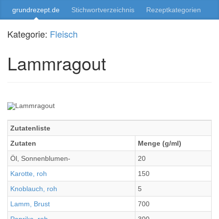
grundrezept.de
Stichwortverzeichnis
Rezeptkategorien
Kategorie:
Fleisch
Lammragout
Zutatenliste
Zutaten
Menge (g/ml)
Öl, Sonnenblumen-
20
Karotte, roh
150
Knoblauch, roh
5
Lamm, Brust
700