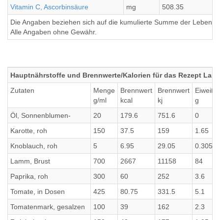
Vitamin C, Ascorbinsäure
mg
508.35
1
Die Angaben beziehen sich auf die kumulierte Summe der Lebensmi
Alle Angaben ohne Gewähr.
Hauptnährstoffe und Brennwerte/Kalorien für das Rezept La
Zutaten
Menge
Brennwert
Brennwert
Eiweiß
g/ml
kcal
kj
g
Öl, Sonnenblumen-
20
179.6
751.6
0
Karotte, roh
150
37.5
159
1.65
Knoblauch, roh
5
6.95
29.05
0.305
Lamm, Brust
700
2667
11158
84
Paprika, roh
300
60
252
3.6
Tomate, in Dosen
425
80.75
331.5
5.1
Tomatenmark, gesalzen
100
39
162
2.3