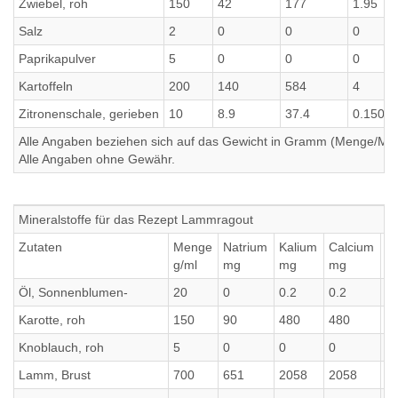
Zwiebel, roh
150
42
177
1.95
Salz
2
0
0
0
Paprikapulver
5
0
0
0
Kartoffeln
200
140
584
4
Zitronenschale, gerieben
10
8.9
37.4
0.1503
Alle Angaben beziehen sich auf das Gewicht in Gramm (Menge/Millili
Alle Angaben ohne Gewähr.
Mineralstoffe für das Rezept Lammragout
Zutaten
Menge
Natrium
Kalium
Calcium
P
g/ml
mg
mg
mg
m
Öl, Sonnenblumen-
20
0
0.2
0.2
0
Karotte, roh
150
90
480
480
5
Knoblauch, roh
5
0
0
0
6.
Lamm, Brust
700
651
2058
2058
1