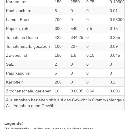
Karotte, roh
150
2550
0.75
0.105000
Knoblauch, roh
5
0
0
0.01
Lamm, Brust
700
0
0
0.980000
Paprika, roh
300
540
7.5
0.15
Tomate, in Dosen
425
344.25
0
0.255
Tomatenmark, gesalzen
100
207
0
0.09
Zwiebel, roh
150
1.5
0.15
0.045
Salz
2
0
0
0
Paprikapulver
5
0
0
0
Kartoffeln
200
0
0
0.2
Zitronenschale, gerieben
10
0.0005
0.04
0.006
Alle Angaben beziehen sich auf das Gewicht in Gramm (Menge/Millili
Alle Angaben ohne Gewähr.
Legende: