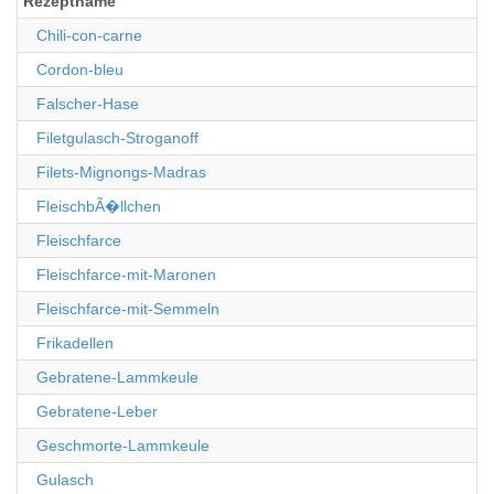
Rezeptname
Chili-con-carne
Cordon-bleu
Falscher-Hase
Filetgulasch-Stroganoff
Filets-Mignongs-Madras
FleischbÃ�llchen
Fleischfarce
Fleischfarce-mit-Maronen
Fleischfarce-mit-Semmeln
Frikadellen
Gebratene-Lammkeule
Gebratene-Leber
Geschmorte-Lammkeule
Gulasch