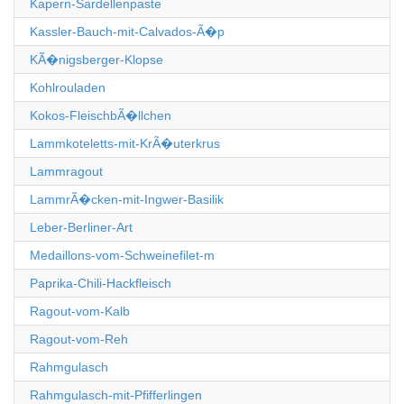
Kapern-Sardellenpaste
Kassler-Bauch-mit-Calvados-Ã�p
KÃ�nigsberger-Klopse
Kohlrouladen
Kokos-FleischbÃ�llchen
Lammkoteletts-mit-KrÃ�uterkrus
Lammragout
LammrÃ�cken-mit-Ingwer-Basilik
Leber-Berliner-Art
Medaillons-vom-Schweinefilet-m
Paprika-Chili-Hackfleisch
Ragout-vom-Kalb
Ragout-vom-Reh
Rahmgulasch
Rahmgulasch-mit-Pfifferlingen