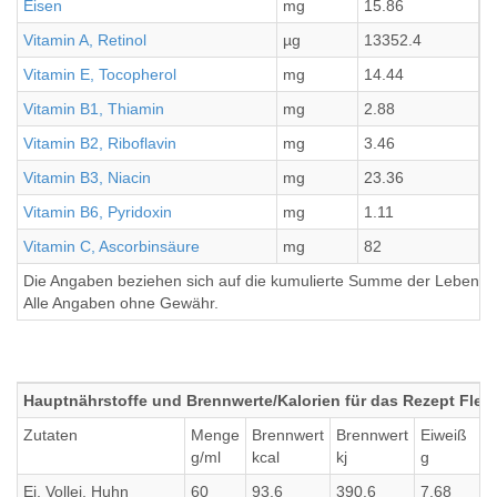
Eisen
mg
15.86
3
Vitamin A, Retinol
µg
13352.4
3
Vitamin E, Tocopherol
mg
14.44
3
Vitamin B1, Thiamin
mg
2.88
0
Vitamin B2, Riboflavin
mg
3.46
0
Vitamin B3, Niacin
mg
23.36
5
Vitamin B6, Pyridoxin
mg
1.11
0
Vitamin C, Ascorbinsäure
mg
82
2
Die Angaben beziehen sich auf die kumulierte Summe der Lebensmi
Alle Angaben ohne Gewähr.
Hauptnährstoffe und Brennwerte/Kalorien für das Rezept Flei
Zutaten
Menge
Brennwert
Brennwert
Eiweiß
g/ml
kcal
kj
g
Ei, Vollei, Huhn
60
93.6
390.6
7.68