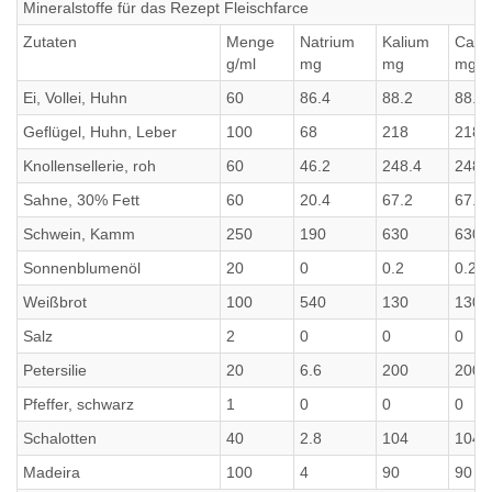
Mineralstoffe für das Rezept Fleischfarce
Zutaten
Menge
Natrium
Kalium
Calc
g/ml
mg
mg
mg
Ei, Vollei, Huhn
60
86.4
88.2
88.2
Geflügel, Huhn, Leber
100
68
218
218
Knollensellerie, roh
60
46.2
248.4
248.
Sahne, 30% Fett
60
20.4
67.2
67.2
Schwein, Kamm
250
190
630
630
Sonnenblumenöl
20
0
0.2
0.2
Weißbrot
100
540
130
130
Salz
2
0
0
0
Petersilie
20
6.6
200
200
Pfeffer, schwarz
1
0
0
0
Schalotten
40
2.8
104
104
Madeira
100
4
90
90