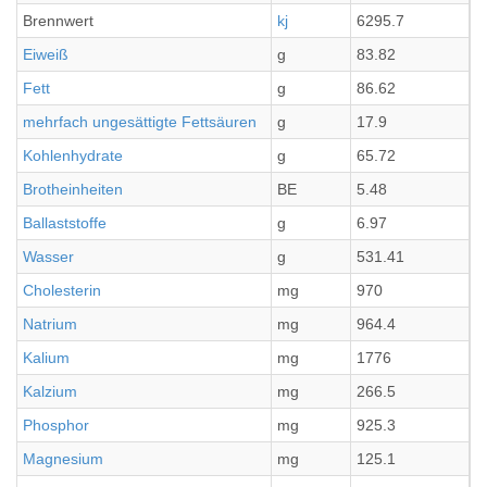
Brennwert
kj
6295.7
1
Eiweiß
g
83.82
2
Fett
g
86.62
2
mehrfach ungesättigte Fettsäuren
g
17.9
4
Kohlenhydrate
g
65.72
1
Brotheinheiten
BE
5.48
1
Ballaststoffe
g
6.97
1
Wasser
g
531.41
1
Cholesterin
mg
970
2
Natrium
mg
964.4
2
Kalium
mg
1776
4
Kalzium
mg
266.5
6
Phosphor
mg
925.3
2
Magnesium
mg
125.1
3