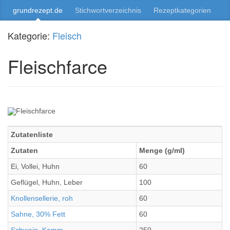
grundrezept.de
Stichwortverzeichnis
Rezeptkategorien
Kategorie:
Fleisch
Fleischfarce
Zutatenliste
Zutaten
Menge (g/ml)
Ei, Vollei, Huhn
60
Geflügel, Huhn, Leber
100
Knollensellerie, roh
60
Sahne, 30% Fett
60