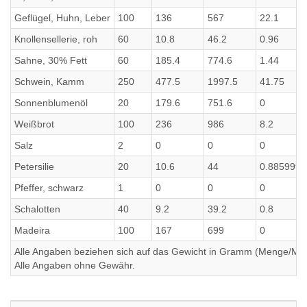
Geflügel, Huhn, Leber
100
136
567
22.1
Knollensellerie, roh
60
10.8
46.2
0.96
Sahne, 30% Fett
60
185.4
774.6
1.44
Schwein, Kamm
250
477.5
1997.5
41.75
Sonnenblumenöl
20
179.6
751.6
0
Weißbrot
100
236
986
8.2
Salz
2
0
0
0
Petersilie
20
10.6
44
0.885999
Pfeffer, schwarz
1
0
0
0
Schalotten
40
9.2
39.2
0.8
Madeira
100
167
699
0
Alle Angaben beziehen sich auf das Gewicht in Gramm (Menge/Millili
Alle Angaben ohne Gewähr.