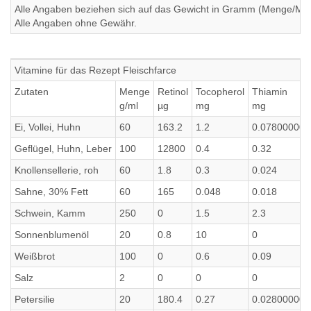
Alle Angaben beziehen sich auf das Gewicht in Gramm (Menge/Millili
Alle Angaben ohne Gewähr.
Vitamine für das Rezept Fleischfarce
Zutaten
Menge
Retinol
Tocopherol
Thiamin
g/ml
µg
mg
mg
Ei, Vollei, Huhn
60
163.2
1.2
0.07800000
Geflügel, Huhn, Leber
100
12800
0.4
0.32
Knollensellerie, roh
60
1.8
0.3
0.024
Sahne, 30% Fett
60
165
0.048
0.018
Schwein, Kamm
250
0
1.5
2.3
Sonnenblumenöl
20
0.8
10
0
Weißbrot
100
0
0.6
0.09
Salz
2
0
0
0
Petersilie
20
180.4
0.27
0.02800000