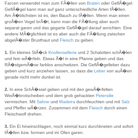
Farcen verwendet man zum FÃ�llen von
Braten
oder GeflÃ�gel.
GeflÃ�gel kann man auf ganz unterschiedliche Arten fÃ�llen.
Am Ã�blichsten ist es, den Bauch zu fÃ�llen. Wenn man einen
groÃ�en Vogel brÃ�t, kann man die FÃ�llung aber auch
separat garen und das gegarte GeflÃ�gel darauf anrichten. Eine
andere MÃ�glichkeit ist es aber auch die FÃ�llung zwischen
abgelÃ�ster Brusthaut und
Fleisch
zu geben.
1.
Ein kleines StÃ�ck
Knollensellerie
und 2 Schalotten schÃ�len
und fein wÃ�rfeln. Etwas Ã�l in eine Pfanne geben und das
RÃ�stgemÃ�se farblos anschwitzen. Die GeflÃ�gelleber dazu
geben und kurz anziehen lassen, so dass die
Leber
von auÃ�en
gerade nicht mehr dunkel ist.
2.
In eine SchÃ�ssel geben und mit den gewÃ�rfelten
WeiÃ�brotscheiben und dem grob gehackten
Petersilie
vermischen. Mit
Sahne
und
Madeira
durchfeuchten und mit
Salz
und Pfeffer wÃ�rzen. Zusammen mit dem
Fleisch
durch einen
Fleischwolf drehen.
3.
Ein Ei hineinschlagen, noch einmal kurz durchkneten und sofort
fÃ�llen bzw. formen und im Ofen garen.