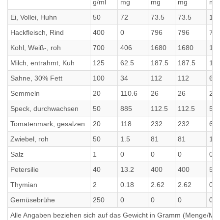
g/ml
mg
mg
mg
mg
Ei, Vollei, Huhn
50
72
73.5
73.5
10
Hackfleisch, Rind
400
0
796
796
76
Kohl, Weiß-, roh
700
406
1680
1680
19
Milch, entrahmt, Kuh
125
62.5
187.5
187.5
12
Sahne, 30% Fett
100
34
112
112
63
Semmeln
20
110.6
26
26
20.
Speck, durchwachsen
50
885
112.5
112.5
54
Tomatenmark, gesalzen
20
118
232
232
6.8
Zwiebel, roh
50
1.5
81
81
16.
Salz
1
0
0
0
0
Petersilie
40
13.2
400
400
51.
Thymian
2
0.18
2.62
2.62
0.6
Gemüsebrühe
250
0
0
0
0
Alle Angaben beziehen sich auf das Gewicht in Gramm (Menge/Millili