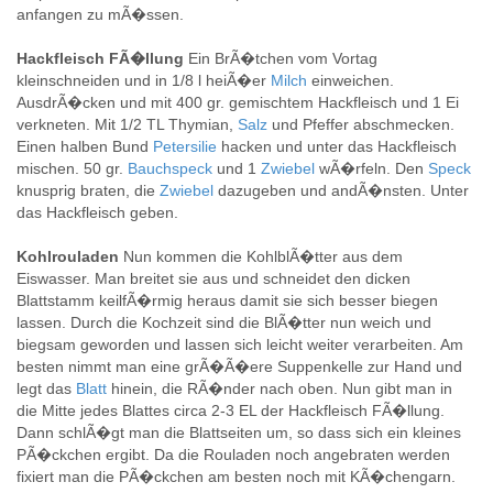
anfangen zu mÃ�ssen.
Hackfleisch FÃ�llung
Ein BrÃ�tchen vom Vortag
kleinschneiden und in 1/8 l heiÃ�er
Milch
einweichen.
AusdrÃ�cken und mit 400 gr. gemischtem Hackfleisch und 1 Ei
verkneten. Mit 1/2 TL Thymian,
Salz
und Pfeffer abschmecken.
Einen halben Bund
Petersilie
hacken und unter das Hackfleisch
mischen. 50 gr.
Bauchspeck
und 1
Zwiebel
wÃ�rfeln. Den
Speck
knusprig braten, die
Zwiebel
dazugeben und andÃ�nsten. Unter
das Hackfleisch geben.
Kohlrouladen
Nun kommen die KohlblÃ�tter aus dem
Eiswasser. Man breitet sie aus und schneidet den dicken
Blattstamm keilfÃ�rmig heraus damit sie sich besser biegen
lassen. Durch die Kochzeit sind die BlÃ�tter nun weich und
biegsam geworden und lassen sich leicht weiter verarbeiten. Am
besten nimmt man eine grÃ�Ã�ere Suppenkelle zur Hand und
legt das
Blatt
hinein, die RÃ�nder nach oben. Nun gibt man in
die Mitte jedes Blattes circa 2-3 EL der Hackfleisch FÃ�llung.
Dann schlÃ�gt man die Blattseiten um, so dass sich ein kleines
PÃ�ckchen ergibt. Da die Rouladen noch angebraten werden
fixiert man die PÃ�ckchen am besten noch mit KÃ�chengarn.