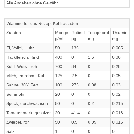
Alle Angaben ohne Gewähr.
Vitamine für das Rezept Kohlrouladen
Zutaten
Menge
Retinol
Tocopherol
Thiamin
g/ml
µg
mg
mg
Ei, Vollei, Huhn
50
136
1
0.065
Hackfleisch, Rind
400
0
1.6
0.36
Kohl, Weiß-, roh
700
84
0
0.28
Milch, entrahmt, Kuh
125
2.5
0
0.05
Sahne, 30% Fett
100
275
0.08
0.03
Semmeln
20
0
0
0.02
Speck, durchwachsen
50
0
0.2
0.215
Tomatenmark, gesalzen
20
41.4
0
0.018
Zwiebel, roh
50
0.5
0.05
0.015
Salz
1
0
0
0