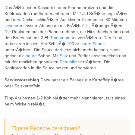
Das Ã�l in einer Kasserole oder Pfanne erhitzen und die
Kohlrouladen rundherum anbraten. Mit 1/4 l BrÃ�he angieÃ�en
und den Deckel schlieÃ�en. Auf kleiner Flamme ca. 30 Minuten
schmoren
lassen. Ab und an mit BrÃ�he'''L_ Ã�bergieÃ�en.
Die Rouladen aus der Pfanne nehmen, die Hitze hochdrehen und
den Bratensaft mit 2 EL
Tomatenmark
verrÃ�hren. Den
Fond
reduzieren lassen. Am SchluÃ� 100 gr
saure
Sahne
unterrÃ�hren. Die Sauce darf jetzt nicht mehr kochen, sonst
gerinnt die
saure
Sahne. Mit
Salz
und Pfeffer abschmecken und
mit der restlichen gehackten
Petersilie
verrÃ�hren. Die
Kohlrouladen in die Sauce setzen und servieren.
Serviervorschlag
Dazu passt als Beilage gut KartoffelpÃ�ree
oder Salzkartoffeln.
Tipp
Am besten 1-2 KohlblÃ�tter mehr blanchieren, falls eines
beim Wickeln reiÃ�t.
Eigene Rezepte berechnen?