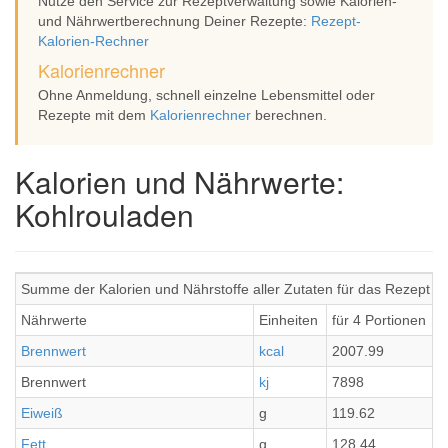
Nutze den Service zur Rezeptverwaltung sowie Kalorien-
und Nährwertberechnung Deiner Rezepte:
Rezept-
Kalorien-Rechner
Kalorienrechner
Ohne Anmeldung, schnell einzelne Lebensmittel oder
Rezepte mit dem
Kalorienrechner
berechnen.
Kalorien und Nährwerte:
Kohlrouladen
Summe der Kalorien und Nährstoffe aller Zutaten für das Rezept K
Nährwerte
Einheiten
für 4 Portionen
Brennwert
kcal
2007.99
Brennwert
kj
7898
Eiweiß
g
119.62
Fett
g
128.44