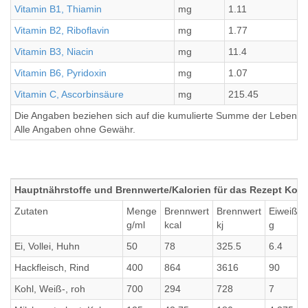
Vitamin B1, Thiamin
mg
1.11
Vitamin B2, Riboflavin
mg
1.77
Vitamin B3, Niacin
mg
11.4
Vitamin B6, Pyridoxin
mg
1.07
Vitamin C, Ascorbinsäure
mg
215.45
Die Angaben beziehen sich auf die kumulierte Summe der Lebensmi
Alle Angaben ohne Gewähr.
Hauptnährstoffe und Brennwerte/Kalorien für das Rezept Koh
Zutaten
Menge
Brennwert
Brennwert
Eiweiß
g/ml
kcal
kj
g
Ei, Vollei, Huhn
50
78
325.5
6.4
Hackfleisch, Rind
400
864
3616
90
Kohl, Weiß-, roh
700
294
728
7