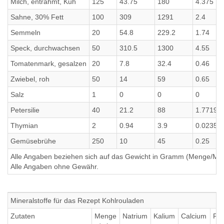
Milch, entrahmt, Kuh
125
43.75
180
4.375
Sahne, 30% Fett
100
309
1291
2.4
Semmeln
20
54.8
229.2
1.74
Speck, durchwachsen
50
310.5
1300
4.55
Tomatenmark, gesalzen
20
7.8
32.4
0.46
Zwiebel, roh
50
14
59
0.65
Salz
1
0
0
0
Petersilie
40
21.2
88
1.77199
Thymian
2
0.94
3.9
0.02352
Gemüsebrühe
250
10
45
0.25
Alle Angaben beziehen sich auf das Gewicht in Gramm (Menge/Millili
Alle Angaben ohne Gewähr.
Mineralstoffe für das Rezept Kohlrouladen
Zutaten
Menge
Natrium
Kalium
Calcium
Ph