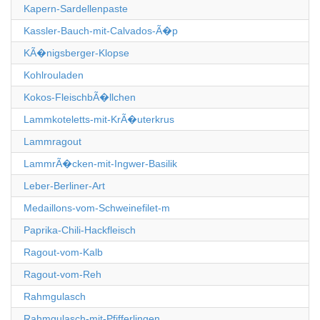
Kapern-Sardellenpaste
Kassler-Bauch-mit-Calvados-Ã�p
KÃ�nigsberger-Klopse
Kohlrouladen
Kokos-FleischbÃ�llchen
Lammkoteletts-mit-KrÃ�uterkrus
Lammragout
LammrÃ�cken-mit-Ingwer-Basilik
Leber-Berliner-Art
Medaillons-vom-Schweinefilet-m
Paprika-Chili-Hackfleisch
Ragout-vom-Kalb
Ragout-vom-Reh
Rahmgulasch
Rahmgulasch-mit-Pfifferlingen