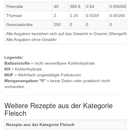
Petersilie
40
360.8
0.54
0.0560000
Thymian
2
1.24
0.0159
0.00166
Gemüsebrühe
250
0
0
0
Alle Angaben beziehen sich auf das Gewicht in Gramm (Menge/Millili
Alle Angaben ohne Gewähr.
Legende:
Ballaststoffe
= nicht verwertbare Kohlenhydrate.
KH
= Kohlenhydrate.
MUF
= Mehrfach ungesättigte Fettsäuren.
Mengenangaben "0"
= keine Daten oder praktisch nicht
vorhanden.
Weitere Rezepte aus der Kategorie
Fleisch
Rezepte aus der Kategorie Fleisch