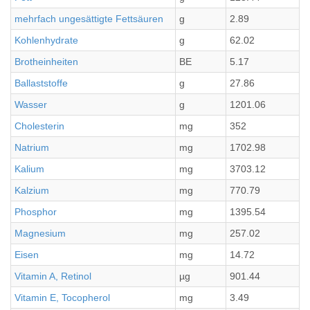
mehrfach ungesättigte Fettsäuren
g
2.89
Kohlenhydrate
g
62.02
Brotheinheiten
BE
5.17
Ballaststoffe
g
27.86
Wasser
g
1201.06
Cholesterin
mg
352
Natrium
mg
1702.98
Kalium
mg
3703.12
Kalzium
mg
770.79
Phosphor
mg
1395.54
Magnesium
mg
257.02
Eisen
mg
14.72
Vitamin A, Retinol
µg
901.44
Vitamin E, Tocopherol
mg
3.49