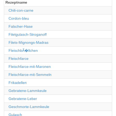
Rezeptname
Chili-con-carne
Cordon-bleu
Falscher-Hase
Filetgulasch-Stroganoff
Filets-Mignongs-Madras
FleischbÃ�llchen
Fleischfarce
Fleischfarce-mit-Maronen
Fleischfarce-mit-Semmeln
Frikadellen
Gebratene-Lammkeule
Gebratene-Leber
Geschmorte-Lammkeule
Gulasch