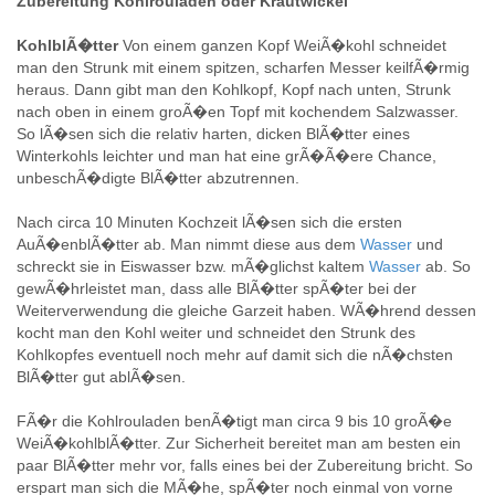
Zubereitung Kohlrouladen oder Krautwickel
KohlblÃ�tter
Von einem ganzen Kopf WeiÃ�kohl schneidet
man den Strunk mit einem spitzen, scharfen Messer keilfÃ�rmig
heraus. Dann gibt man den Kohlkopf, Kopf nach unten, Strunk
nach oben in einem groÃ�en Topf mit kochendem Salzwasser.
So lÃ�sen sich die relativ harten, dicken BlÃ�tter eines
Winterkohls leichter und man hat eine grÃ�Ã�ere Chance,
unbeschÃ�digte BlÃ�tter abzutrennen.
Nach circa 10 Minuten Kochzeit lÃ�sen sich die ersten
AuÃ�enblÃ�tter ab. Man nimmt diese aus dem
Wasser
und
schreckt sie in Eiswasser bzw. mÃ�glichst kaltem
Wasser
ab. So
gewÃ�hrleistet man, dass alle BlÃ�tter spÃ�ter bei der
Weiterverwendung die gleiche Garzeit haben. WÃ�hrend dessen
kocht man den Kohl weiter und schneidet den Strunk des
Kohlkopfes eventuell noch mehr auf damit sich die nÃ�chsten
BlÃ�tter gut ablÃ�sen.
FÃ�r die Kohlrouladen benÃ�tigt man circa 9 bis 10 groÃ�e
WeiÃ�kohlblÃ�tter. Zur Sicherheit bereitet man am besten ein
paar BlÃ�tter mehr vor, falls eines bei der Zubereitung bricht. So
erspart man sich die MÃ�he, spÃ�ter noch einmal von vorne