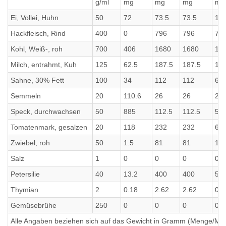
g/ml
mg
mg
mg
mg
Ei, Vollei, Huhn
50
72
73.5
73.5
10
Hackfleisch, Rind
400
0
796
796
76
Kohl, Weiß-, roh
700
406
1680
1680
19
Milch, entrahmt, Kuh
125
62.5
187.5
187.5
12
Sahne, 30% Fett
100
34
112
112
63
Semmeln
20
110.6
26
26
20.
Speck, durchwachsen
50
885
112.5
112.5
54
Tomatenmark, gesalzen
20
118
232
232
6.8
Zwiebel, roh
50
1.5
81
81
16.
Salz
1
0
0
0
0
Petersilie
40
13.2
400
400
51.
Thymian
2
0.18
2.62
2.62
0.6
Gemüsebrühe
250
0
0
0
0
Alle Angaben beziehen sich auf das Gewicht in Gramm (Menge/Millili