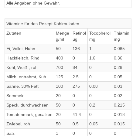
Alle Angaben ohne Gewähr.
Vitamine für das Rezept Kohlrouladen
Zutaten
Menge
Retinol
Tocopherol
Thiamin
g/ml
µg
mg
mg
Ei, Vollei, Huhn
50
136
1
0.065
Hackfleisch, Rind
400
0
1.6
0.36
Kohl, Weiß-, roh
700
84
0
0.28
Milch, entrahmt, Kuh
125
2.5
0
0.05
Sahne, 30% Fett
100
275
0.08
0.03
Semmeln
20
0
0
0.02
Speck, durchwachsen
50
0
0.2
0.215
Tomatenmark, gesalzen
20
41.4
0
0.018
Zwiebel, roh
50
0.5
0.05
0.015
Salz
1
0
0
0