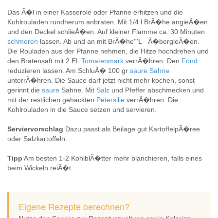
Das Ã�l in einer Kasserole oder Pfanne erhitzen und die
Kohlrouladen rundherum anbraten. Mit 1/4 l BrÃ�he angieÃ�en
und den Deckel schlieÃ�en. Auf kleiner Flamme ca. 30 Minuten
schmoren
lassen. Ab und an mit BrÃ�he'''L_ Ã�bergieÃ�en.
Die Rouladen aus der Pfanne nehmen, die Hitze hochdrehen und
den Bratensaft mit 2 EL
Tomatenmark
verrÃ�hren. Den
Fond
reduzieren lassen. Am SchluÃ� 100 gr
saure
Sahne
unterrÃ�hren. Die Sauce darf jetzt nicht mehr kochen, sonst
gerinnt die
saure
Sahne. Mit
Salz
und Pfeffer abschmecken und
mit der restlichen gehackten
Petersilie
verrÃ�hren. Die
Kohlrouladen in die Sauce setzen und servieren.
Serviervorschlag
Dazu passt als Beilage gut KartoffelpÃ�ree
oder Salzkartoffeln.
Tipp
Am besten 1-2 KohlblÃ�tter mehr blanchieren, falls eines
beim Wickeln reiÃ�t.
Eigene Rezepte berechnen?