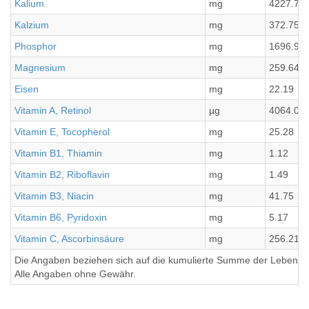
Kalium
mg
4227.79
Kalzium
mg
372.75
Phosphor
mg
1696.91
Magnesium
mg
259.64
Eisen
mg
22.19
Vitamin A, Retinol
µg
4064.07
Vitamin E, Tocopherol
mg
25.28
Vitamin B1, Thiamin
mg
1.12
Vitamin B2, Riboflavin
mg
1.49
Vitamin B3, Niacin
mg
41.75
Vitamin B6, Pyridoxin
mg
5.17
Vitamin C, Ascorbinsäure
mg
256.21
Die Angaben beziehen sich auf die kumulierte Summe der Lebensmi
Alle Angaben ohne Gewähr.