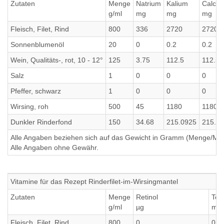
Zutaten
Menge
Natrium
Kalium
Calciu
g/ml
mg
mg
mg
Fleisch, Filet, Rind
800
336
2720
2720
Sonnenblumenöl
20
0
0.2
0.2
Wein, Qualitäts-, rot, 10 - 12°
125
3.75
112.5
112.5
Salz
1
0
0
0
Pfeffer, schwarz
1
0
0
0
Wirsing, roh
500
45
1180
1180
Dunkler Rinderfond
150
34.68
215.0925
215.0
Alle Angaben beziehen sich auf das Gewicht in Gramm (Menge/Millili
Alle Angaben ohne Gewähr.
Vitamine für das Rezept Rinderfilet-im-Wirsingmantel
Zutaten
Menge
Retinol
Toc
g/ml
µg
mg
Fleisch, Filet, Rind
800
0
0