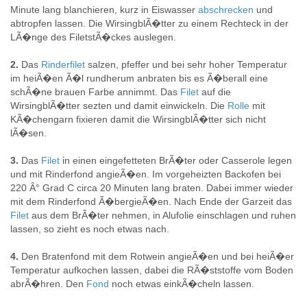
Minute lang blanchieren, kurz in Eiswasser
abschrecken
und
abtropfen lassen. Die WirsingblÃ�tter zu einem Rechteck in der
LÃ�nge des FiletstÃ�ckes auslegen.
2.
Das
Rinderfilet
salzen, pfeffer und bei sehr hoher Temperatur
im heiÃ�en Ã�l rundherum anbraten bis es Ã�berall eine
schÃ�ne brauen Farbe annimmt. Das
Filet
auf die
WirsingblÃ�tter sezten und damit einwickeln. Die
Rolle
mit
KÃ�chengarn fixieren damit die WirsingblÃ�tter sich nicht
lÃ�sen.
3.
Das
Filet
in einen eingefetteten BrÃ�ter oder Casserole legen
und mit Rinderfond angieÃ�en. Im vorgeheizten Backofen bei
220 Â° Grad C circa 20 Minuten lang braten. Dabei immer wieder
mit dem Rinderfond Ã�bergieÃ�en. Nach Ende der Garzeit das
Filet
aus dem BrÃ�ter nehmen, in Alufolie einschlagen und ruhen
lassen, so zieht es noch etwas nach.
4.
Den Bratenfond mit dem Rotwein angieÃ�en und bei heiÃ�er
Temperatur aufkochen lassen, dabei die RÃ�ststoffe vom Boden
abrÃ�hren. Den
Fond
noch etwas einkÃ�cheln lassen.