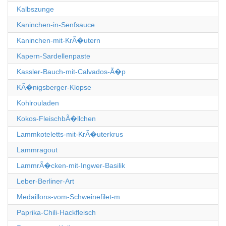
Kalbszunge
Kaninchen-in-Senfsauce
Kaninchen-mit-KrÃ�utern
Kapern-Sardellenpaste
Kassler-Bauch-mit-Calvados-Ã�p
KÃ�nigsberger-Klopse
Kohlrouladen
Kokos-FleischbÃ�llchen
Lammkoteletts-mit-KrÃ�uterkrus
Lammragout
LammrÃ�cken-mit-Ingwer-Basilik
Leber-Berliner-Art
Medaillons-vom-Schweinefilet-m
Paprika-Chili-Hackfleisch