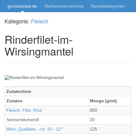
grundrezept.de
Stichwortverzeichnis
Rezeptkategorien
Kategorie:
Fleisch
Rinderfilet-im-
Wirsingmantel
Zutatenliste
Zutaten
Menge (g/ml)
Fleisch, Filet, Rind
800
Sonnenblumenöl
20
Wein, Qualitäts-, rot, 10 - 12°
125