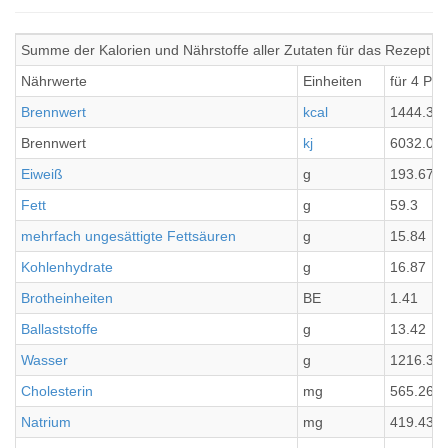
Summe der Kalorien und Nährstoffe aller Zutaten für das Rezept Ri
Nährwerte
Einheiten
für 4 Por
Brennwert
kcal
1444.31
Brennwert
kj
6032.07
Eiweiß
g
193.67
Fett
g
59.3
mehrfach ungesättigte Fettsäuren
g
15.84
Kohlenhydrate
g
16.87
Brotheinheiten
BE
1.41
Ballaststoffe
g
13.42
Wasser
g
1216.37
Cholesterin
mg
565.26
Natrium
mg
419.43