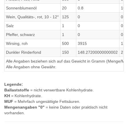
Sonnenblumenöl
20
0.8
10
Wein, Qualitäts-, rot, 10 - 12°
125
0
0
Salz
1
0
0
Pfeffer, schwarz
1
0
0
Wirsing, roh
500
3915
12.
Dunkler Rinderfond
150
148.27200000000002
2.7
Alle Angaben beziehen sich auf das Gewicht in Gramm (Menge/Millili
Alle Angaben ohne Gewähr.
Legende:
Ballaststoffe
= nicht verwertbare Kohlenhydrate.
KH
= Kohlenhydrate.
MUF
= Mehrfach ungesättigte Fettsäuren.
Mengenangaben "0"
= keine Daten oder praktisch nicht
vorhanden.