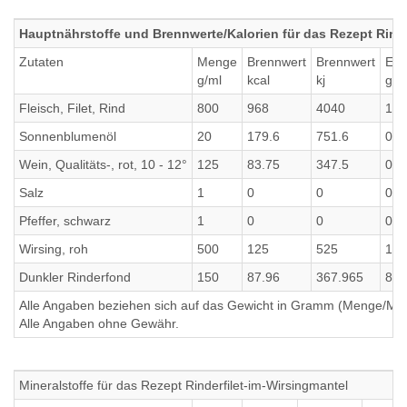
Hauptnährstoffe und Brennwerte/Kalorien für das Rezept Rinde
Zutaten
Menge
Brennwert
Brennwert
Eiw
g/ml
kcal
kj
g
Fleisch, Filet, Rind
800
968
4040
169
Sonnenblumenöl
20
179.6
751.6
0
Wein, Qualitäts-, rot, 10 - 12°
125
83.75
347.5
0.2
Salz
1
0
0
0
Pfeffer, schwarz
1
0
0
0
Wirsing, roh
500
125
525
15
Dunkler Rinderfond
150
87.96
367.965
8.8
Alle Angaben beziehen sich auf das Gewicht in Gramm (Menge/Millili
Alle Angaben ohne Gewähr.
Mineralstoffe für das Rezept Rinderfilet-im-Wirsingmantel