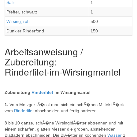
Salz
1
Pfeffer, schwarz
1
Wirsing, roh
500
Dunkler Rinderfond
150
Arbeitsanweisung /
Zubereitung:
Rinderfilet-im-Wirsingmantel
Zubereitung
Rinderfilet
im Wirsingmantel
1.
Vom Metzger lÃ�sst man sich ein schÃ�nes MittelstÃ�ck
vom
Rinderfilet
abschneiden und fertig parieren.
8 bis 10 ganze, schÃ�ne WirsingblÃ�tter abtrennen und mit
einem scharfen, glatten Messer die groben, abstehenden
Blattadern abschneiden. Die BlÃ�tter im kochenden
Wasser
1