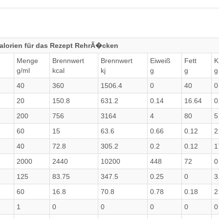
alorien für das Rezept RehrÃ�cken
Menge
Brennwert
Brennwert
Eiweiß
Fett
K
g/ml
kcal
kj
g
g
g
40
360
1506.4
0
40
0
20
150.8
631.2
0.14
16.64
0
200
756
3164
4
80
5
60
15
63.6
0.66
0.12
2
40
72.8
305.2
0.2
0.12
1
2000
2440
10200
448
72
0
125
83.75
347.5
0.25
0
3
60
16.8
70.8
0.78
0.18
2
1
0
0
0
0
0