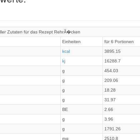
ller Zutaten für das Rezept RehrÃ�cken
Einheiten
für 6 Portionen
kcal
3895.15
kj
16288.7
g
454.03
g
209.06
g
18.28
g
31.97
BE
2.66
g
3.96
g
1791.26
mg
2510.8