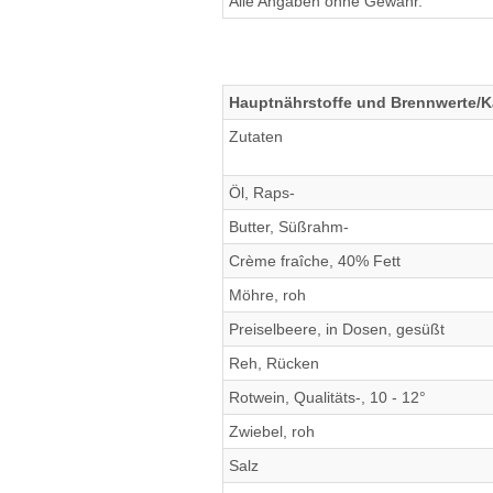
Alle Angaben ohne Gewähr.
Hauptnährstoffe und Brennwerte/K
Zutaten
Öl, Raps-
Butter, Süßrahm-
Crème fraîche, 40% Fett
Möhre, roh
Preiselbeere, in Dosen, gesüßt
Reh, Rücken
Rotwein, Qualitäts-, 10 - 12°
Zwiebel, roh
Salz