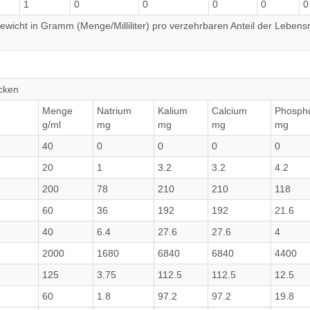
1
0
0
0
0
0
wicht in Gramm (Menge/Milliliter) pro verzehrbaren Anteil der Lebensm
cken
Menge
Natrium
Kalium
Calcium
Phosph
g/ml
mg
mg
mg
mg
40
0
0
0
0
20
1
3.2
3.2
4.2
200
78
210
210
118
60
36
192
192
21.6
40
6.4
27.6
27.6
4
2000
1680
6840
6840
4400
125
3.75
112.5
112.5
12.5
60
1.8
97.2
97.2
19.8