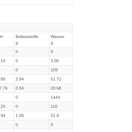
H
Ballaststoffe
Wasser
g
g
0
0
.14
0
3.06
0
109
.88
2.04
51.72
7.76
0.84
20.68
0
1444
.25
0
110
.94
1.08
52.8
0
0