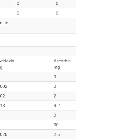
0
0
0
0
ittel.
yridoxin
Ascorbin
g
mg
0
.002
0
.02
2
.18
4.2
0
60
.025
2.5