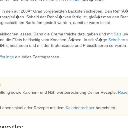
 in den auf 200Â° Grad vorgeheizten Backofen schieben. Den RehrÃ
Ã�bergieÃ�en. Sobald der RehrÃ�cken fertig ist, gieÃ�t man den Brate
schalteten Backofen gestellt werden, damit er warm bleibt.
 einkochen lassen. Dann die Creme fraiche dazugeben und mit
Salz
un
 die Filets beidseitig vom Knochen lÃ�sen. In schrÃ�ge
Scheiben
Ã�hle bestreuen und mit der Bratensauce und Preiselbeeren servieren.
fferlinge
ein edles Festtagsessen.
?
altung sowie Kalorien- und Nährwertberechnung Deiner Rezepte:
Rezep
 Lebensmittel oder Rezepte mit dem
Kalorienrechner
berechnen.
werte: