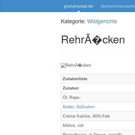
grundrezept.de
Stichwortverzeich
Kategorie:
Wildgerichte
RehrÃ�cken
Zutatenliste
Zutaten
Öl, Raps-
Butter, Süßrahm-
Crème fraîche, 40% Fett
Möhre, roh
Preiselbeere, in Dosen, gesüßt