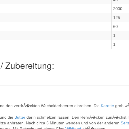
2000
125
60
1
1
/ Zubereitung:
und den zerdrÃ�ckten Wacholderbeeren einreiben. Die
Karotte
grob w
 und die
Butter
darin schmelzen lassen. Den RehrÃ�cken zunÃ�chst mi
Hitze anbraten. Nach circa 5 Minuten wenden und von der anderen
Seit
oren. Mit Rotwein und einem Glas
Wildfond
ablÃ�schen.