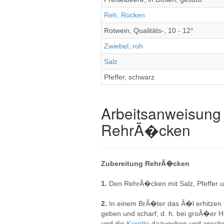
Reh, Rücken
Rotwein, Qualitäts-, 10 - 12°
Zwiebel, roh
Salz
Pfeffer, schwarz
Arbeitsanweisung 
RehrÃ�cken
Zubereitung RehrÃ�cken
1.
Den RehrÃ�cken mit Salz, Pfeffer 
2.
In einem BrÃ�ter das Ã�l erhitzen
geben und scharf, d. h. bei groÃ�er 
und die
Karotte
dazugeben und anschm