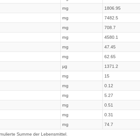
mg
1806.95
mg
7482.5
mg
708.7
mg
4580.1
mg
47.45
mg
62.65
µg
1371.2
mg
15
mg
0.12
mg
5.27
mg
0.51
mg
0.31
mg
74.7
umulierte Summe der Lebensmittel.