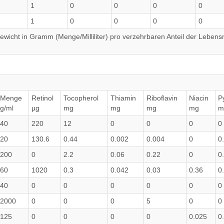
1
0
0
0
0
1
0
0
0
0
wicht in Gramm (Menge/Milliliter) pro verzehrbaren Anteil der Lebensm
Menge
Retinol
Tocopherol
Thiamin
Riboflavin
Niacin
P
g/ml
µg
mg
mg
mg
mg
m
40
220
12
0
0
0
0
20
130.6
0.44
0.002
0.004
0
0
200
0
2.2
0.06
0.22
0
0
60
1020
0.3
0.042
0.03
0.36
0
40
0
0
0
0
0
0
2000
0
0
0
5
0
0
125
0
0
0
0
0.025
0