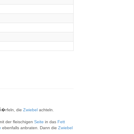
Ã�rfeln, die
Zwiebel
achteln.
t der fleischigen
Seite
in das
Fett
e
ebenfalls anbraten. Dann die
Zwiebel