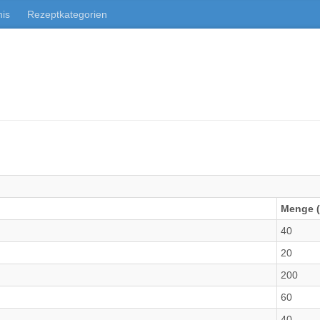
nis
Rezeptkategorien
Menge (
40
20
200
60
40