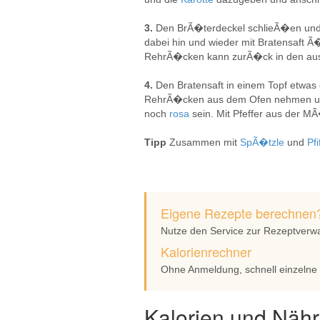
3.
Den BrÃ�terdeckel schlieÃ�en und
dabei hin und wieder mit Bratensaft 
RehrÃ�cken kann zurÃ�ck in den ausge
4.
Den Bratensaft in einem Topf etwas
RehrÃ�cken aus dem Ofen nehmen und
noch
rosa
sein. Mit Pfeffer aus der M
Tipp
Zusammen mit
SpÃ�tzle
und
Pfi
Eigene Rezepte berechnen
Nutze den Service zur Rezeptverw
Kalorienrechner
Ohne Anmeldung, schnell einzelne
Kalorien und Nähr