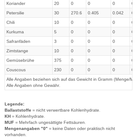
Koriander
20
0
0
0
0
Petersilie
30
270.6
0.405
0.042
0.
Chili
10
0
0
0
0
Kurkuma
5
0
0
0
0
Safranfäden
3
0
0
0
0
Zimtstange
10
0
0
0
0
Gemüsebrühe
375
0
0
0
0
Couscous
230
0
0
0
0
Alle Angaben beziehen sich auf das Gewicht in Gramm (Menge/Millili
Alle Angaben ohne Gewähr.
Legende:
Ballaststoffe
= nicht verwertbare Kohlenhydrate.
KH
= Kohlenhydrate.
MUF
= Mehrfach ungesättigte Fettsäuren.
Mengenangaben "0"
= keine Daten oder praktisch nicht
vorhanden.