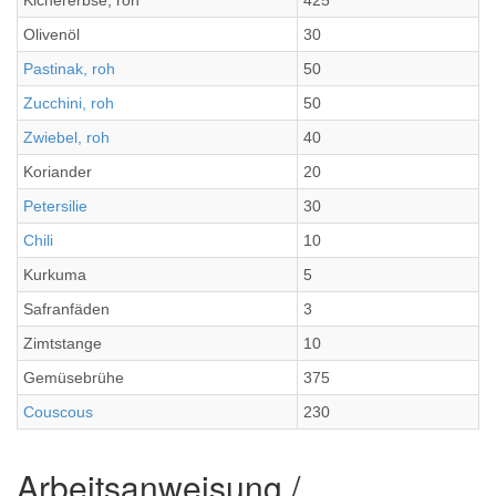
Kichererbse, roh
425
Olivenöl
30
Pastinak, roh
50
Zucchini, roh
50
Zwiebel, roh
40
Koriander
20
Petersilie
30
Chili
10
Kurkuma
5
Safranfäden
3
Zimtstange
10
Gemüsebrühe
375
Couscous
230
Arbeitsanweisung /