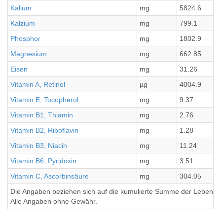
Kalium
mg
5824.6
Kalzium
mg
799.1
Phosphor
mg
1802.9
Magnesium
mg
662.85
Eisen
mg
31.26
Vitamin A, Retinol
µg
4004.9
Vitamin E, Tocopherol
mg
9.37
Vitamin B1, Thiamin
mg
2.76
Vitamin B2, Riboflavin
mg
1.28
Vitamin B3, Niacin
mg
11.24
Vitamin B6, Pyridoxin
mg
3.51
Vitamin C, Ascorbinsäure
mg
304.05
Die Angaben beziehen sich auf die kumulierte Summe der Lebensmi
Alle Angaben ohne Gewähr.