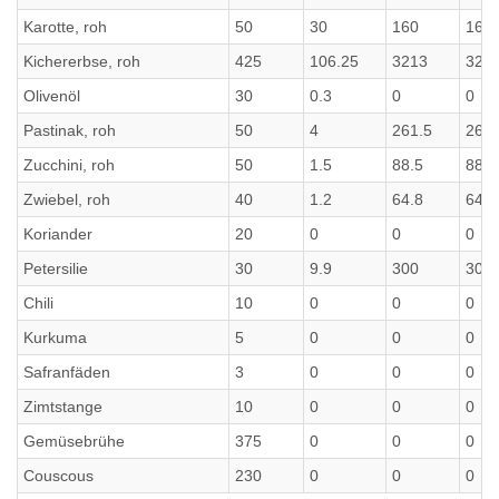
Karotte, roh
50
30
160
160
Kichererbse, roh
425
106.25
3213
321
Olivenöl
30
0.3
0
0
Pastinak, roh
50
4
261.5
261.
Zucchini, roh
50
1.5
88.5
88.5
Zwiebel, roh
40
1.2
64.8
64.8
Koriander
20
0
0
0
Petersilie
30
9.9
300
300
Chili
10
0
0
0
Kurkuma
5
0
0
0
Safranfäden
3
0
0
0
Zimtstange
10
0
0
0
Gemüsebrühe
375
0
0
0
Couscous
230
0
0
0