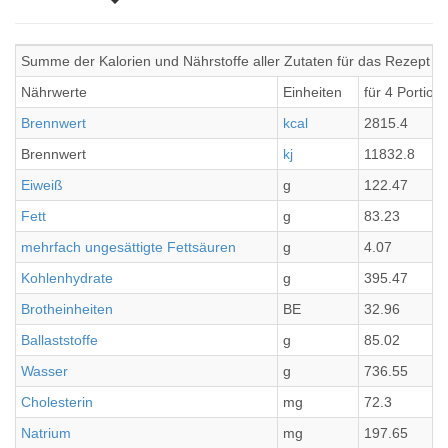
Summe der Kalorien und Nährstoffe aller Zutaten für das Rezep
Nährwerte
Einheiten
für 4 Portion
Brennwert
kcal
2815.4
Brennwert
kj
11832.8
Eiweiß
g
122.47
Fett
g
83.23
mehrfach ungesättigte Fettsäuren
g
4.07
Kohlenhydrate
g
395.47
Brotheinheiten
BE
32.96
Ballaststoffe
g
85.02
Wasser
g
736.55
Cholesterin
mg
72.3
Natrium
mg
197.65