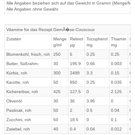
Alle Angaben beziehen sich auf das Gewicht in Gramm (Menge/Millili
Alle Angaben ohne Gewähr.
Vitamine für das Rezept GemÃ�se-Couscous
Zutaten
Menge
Retinol
Tocopherol
Thiamin
Ri
g/ml
µg
mg
mg
m
Blumenkohl, frisch, roh
250
5
0.25
0.25
0.
Butter, Süßrahm-
30
195.9
0.66
0.003
0.
Kürbis, roh
300
2499
3.3
0.15
0.
Karotte, roh
50
850
0.25
0.035
0.
Kichererbse, roh
425
127.5
0
2.125
0.
Olivenöl
30
36
3.96
0
0
Pastinak, roh
50
2
0.5
0.04
0.
Zucchini, roh
50
18.5
0
0.1
0.
Zwiebel, roh
40
0.4
0.04
0.012
0.