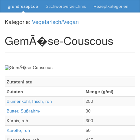
grundrezept.de
Stichwortverzeichnis
Rezeptkategorien
Kategorie:
Vegetarisch/Vegan
GemÃ�se-Couscous
Zutatenliste
Zutaten
Menge (g/ml)
Blumenkohl, frisch, roh
250
Butter, Süßrahm-
30
Kürbis, roh
300
Karotte, roh
50