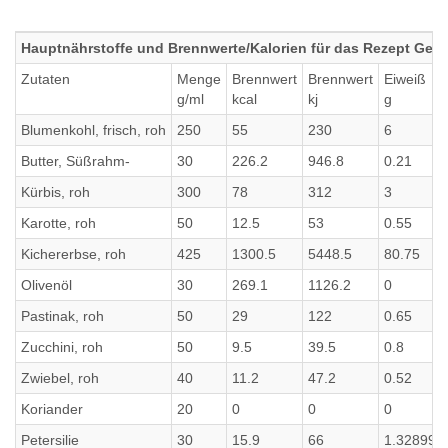
Hauptnährstoffe und Brennwerte/Kalorien für das Rezept G
Zutaten
Menge
Brennwert
Brennwert
Eiweiß
g/ml
kcal
kj
g
Blumenkohl, frisch, roh
250
55
230
6
Butter, Süßrahm-
30
226.2
946.8
0.21
Kürbis, roh
300
78
312
3
Karotte, roh
50
12.5
53
0.55
Kichererbse, roh
425
1300.5
5448.5
80.75
Olivenöl
30
269.1
1126.2
0
Pastinak, roh
50
29
122
0.65
Zucchini, roh
50
9.5
39.5
0.8
Zwiebel, roh
40
11.2
47.2
0.52
Koriander
20
0
0
0
Petersilie
30
15.9
66
1.328999