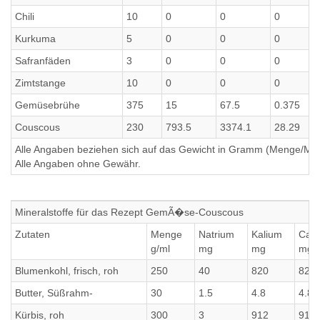
Chili
10
0
0
0
Kurkuma
5
0
0
0
Safranfäden
3
0
0
0
Zimtstange
10
0
0
0
Gemüsebrühe
375
15
67.5
0.375
Couscous
230
793.5
3374.1
28.29
Alle Angaben beziehen sich auf das Gewicht in Gramm (Menge/Millili
Alle Angaben ohne Gewähr.
Mineralstoffe für das Rezept GemÃ�se-Couscous
Zutaten
Menge
Natrium
Kalium
Calc
g/ml
mg
mg
mg
Blumenkohl, frisch, roh
250
40
820
820
Butter, Süßrahm-
30
1.5
4.8
4.8
Kürbis, roh
300
3
912
912