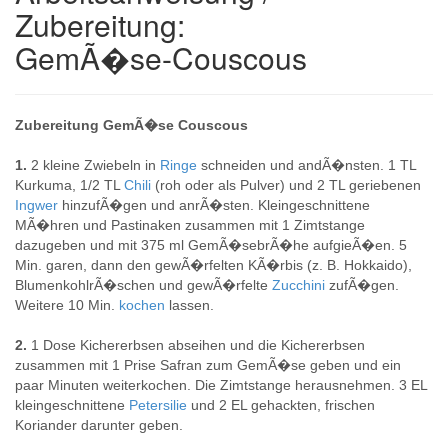
Zubereitung:
GemÃ�se-Couscous
Zubereitung GemÃ�se Couscous
1.
2 kleine Zwiebeln in
Ringe
schneiden und andÃ�nsten. 1 TL
Kurkuma, 1/2 TL
Chili
(roh oder als Pulver) und 2 TL geriebenen
Ingwer
hinzufÃ�gen und anrÃ�sten. Kleingeschnittene
MÃ�hren und Pastinaken zusammen mit 1 Zimtstange
dazugeben und mit 375 ml GemÃ�sebrÃ�he aufgieÃ�en. 5
Min. garen, dann den gewÃ�rfelten KÃ�rbis (z. B. Hokkaido),
BlumenkohlrÃ�schen und gewÃ�rfelte
Zucchini
zufÃ�gen.
Weitere 10 Min.
kochen
lassen.
2.
1 Dose Kichererbsen abseihen und die Kichererbsen
zusammen mit 1 Prise Safran zum GemÃ�se geben und ein
paar Minuten weiterkochen. Die Zimtstange herausnehmen. 3 EL
kleingeschnittene
Petersilie
und 2 EL gehackten, frischen
Koriander darunter geben.