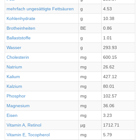
mehrfach ungesättigte Fettsäuren
g
4.53
Kohlenhydrate
g
10.38
Brotheinheiten
BE
0.86
Ballaststoffe
g
1.01
Wasser
g
293.93
Cholesterin
mg
600.15
Natrium
mg
26.62
Kalium
mg
427.12
Kalzium
mg
80.01
Phosphor
mg
102.57
Magnesium
mg
36.06
Eisen
mg
3.23
Vitamin A, Retinol
µg
1712.71
Vitamin E, Tocopherol
mg
5.79