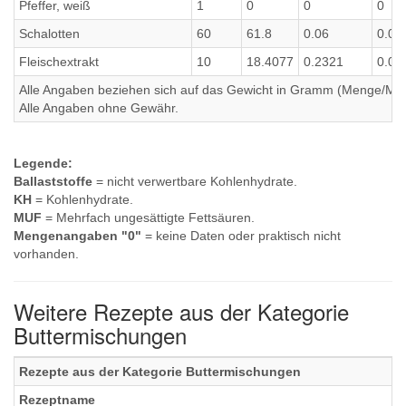
Pfeffer, weiß
1
0
0
0
Schalotten
60
61.8
0.06
0.03
Fleischextrakt
10
18.4077
0.2321
0.00
Alle Angaben beziehen sich auf das Gewicht in Gramm (Menge/Millili
Alle Angaben ohne Gewähr.
Legende:
Ballaststoffe
= nicht verwertbare Kohlenhydrate.
KH
= Kohlenhydrate.
MUF
= Mehrfach ungesättigte Fettsäuren.
Mengenangaben "0"
= keine Daten oder praktisch nicht
vorhanden.
Weitere Rezepte aus der Kategorie
Buttermischungen
Rezepte aus der Kategorie Buttermischungen
Rezeptname