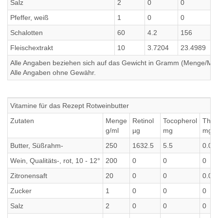
Salz
2
0
0
Pfeffer, weiß
1
0
0
Schalotten
60
4.2
156
Fleischextrakt
10
3.7204
23.4989
Alle Angaben beziehen sich auf das Gewicht in Gramm (Menge/Millili
Alle Angaben ohne Gewähr.
Vitamine für das Rezept Rotweinbutter
Zutaten
Menge
Retinol
Tocopherol
Thia
g/ml
µg
mg
mg
Butter, Süßrahm-
250
1632.5
5.5
0.02
Wein, Qualitäts-, rot, 10 - 12°
200
0
0
0
Zitronensaft
20
0
0
0.00
Zucker
1
0
0
0
Salz
2
0
0
0