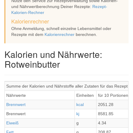
Nutze den Service zur Rezeptverwaltung sowie Kalorien-
und Nährwertberechnung Deiner Rezepte:
Rezept-
Kalorien-Rechner
Kalorienrechner
Ohne Anmeldung, schnell einzelne Lebensmittel oder
Rezepte mit dem
Kalorienrechner
berechnen.
Kalorien und Nährwerte:
Rotweinbutter
Summe der Kalorien und Nährstoffe aller Zutaten für das Rezept R
Nährwerte
Einheiten
für 10 Portionen
Brennwert
kcal
2051.28
Brennwert
kj
8581.85
Eiweiß
g
4.34
Fett
g
208.87