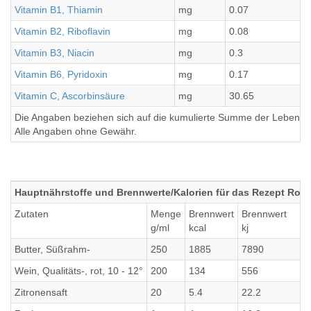
Vitamin B1, Thiamin
mg
0.07
Vitamin B2, Riboflavin
mg
0.08
Vitamin B3, Niacin
mg
0.3
Vitamin B6, Pyridoxin
mg
0.17
Vitamin C, Ascorbinsäure
mg
30.65
Die Angaben beziehen sich auf die kumulierte Summe der Lebensmi
Alle Angaben ohne Gewähr.
Hauptnährstoffe und Brennwerte/Kalorien für das Rezept Rotw
Zutaten
Menge
Brennwert
Brennwert
g/ml
kcal
kj
Butter, Süßrahm-
250
1885
7890
Wein, Qualitäts-, rot, 10 - 12°
200
134
556
Zitronensaft
20
5.4
22.2