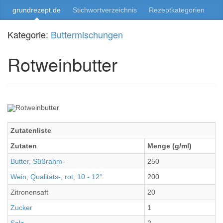
grundrezept.de
Stichwortverzeichnis
Rezeptkategorien
Kategorie:
Buttermischungen
Rotweinbutter
Zutatenliste
Zutaten
Menge (g/ml)
Butter, Süßrahm-
250
Wein, Qualitäts-, rot, 10 - 12°
200
Zitronensaft
20
Zucker
1