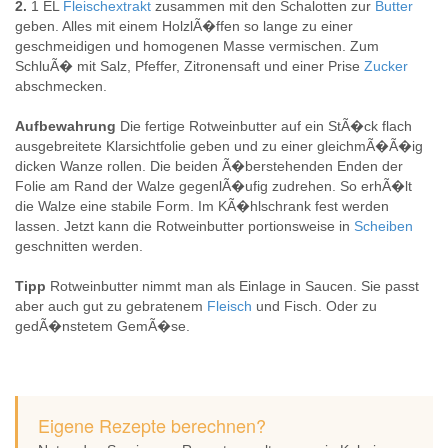
2.
1 EL
Fleischextrakt
zusammen mit den Schalotten zur
Butter
geben. Alles mit einem HolzlÃ�ffen so lange zu einer
geschmeidigen und homogenen Masse vermischen. Zum
SchluÃ� mit Salz, Pfeffer, Zitronensaft und einer Prise
Zucker
abschmecken.
Aufbewahrung
Die fertige Rotweinbutter auf ein StÃ�ck flach
ausgebreitete Klarsichtfolie geben und zu einer gleichmÃ�Ã�ig
dicken Wanze rollen. Die beiden Ã�berstehenden Enden der
Folie am Rand der Walze gegenlÃ�ufig zudrehen. So erhÃ�lt
die Walze eine stabile Form. Im KÃ�hlschrank fest werden
lassen. Jetzt kann die Rotweinbutter portionsweise in
Scheiben
geschnitten werden.
Tipp
Rotweinbutter nimmt man als Einlage in Saucen. Sie passt
aber auch gut zu gebratenem
Fleisch
und Fisch. Oder zu
gedÃ�nstetem GemÃ�se.
Eigene Rezepte berechnen?