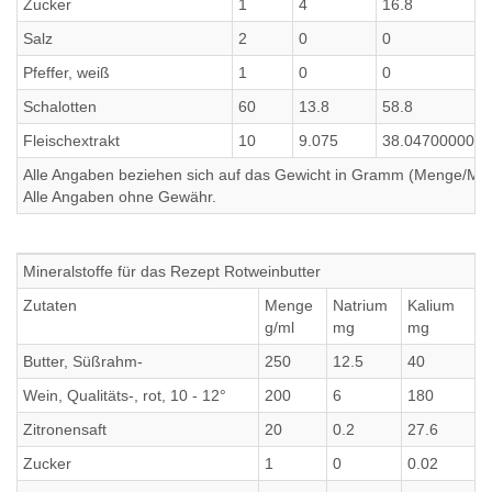
Zucker
1
4
16.8
Salz
2
0
0
Pfeffer, weiß
1
0
0
Schalotten
60
13.8
58.8
Fleischextrakt
10
9.075
38.047000000
Alle Angaben beziehen sich auf das Gewicht in Gramm (Menge/Millili
Alle Angaben ohne Gewähr.
Mineralstoffe für das Rezept Rotweinbutter
Zutaten
Menge
Natrium
Kalium
g/ml
mg
mg
Butter, Süßrahm-
250
12.5
40
Wein, Qualitäts-, rot, 10 - 12°
200
6
180
Zitronensaft
20
0.2
27.6
Zucker
1
0
0.02