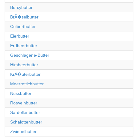
Bercybutter
BrÃ�selbutter
Colbertbutter
Eierbutter
Erdbeerbutter
Geschlagene-Butter
Himbeerbutter
KrÃ�uterbutter
Meerrettichbutter
Nussbutter
Rotweinbutter
Sardellenbutter
Schalottenbutter
Zwiebelbutter