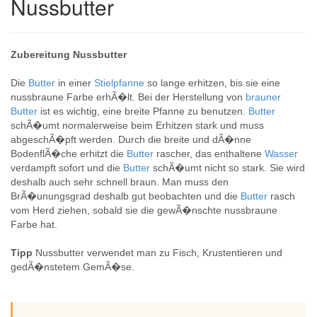
Nussbutter
Zubereitung Nussbutter
Die
Butter
in einer
Stielpfanne
so lange erhitzen, bis sie eine
nussbraune Farbe erhÃ�lt. Bei der Herstellung von
brauner
Butter
ist es wichtig, eine breite Pfanne zu benutzen.
Butter
schÃ�umt normalerweise beim Erhitzen stark und muss
abgeschÃ�pft werden. Durch die breite und dÃ�nne
BodenflÃ�che erhitzt die
Butter
rascher, das enthaltene
Wasser
verdampft sofort und die
Butter
schÃ�umt nicht so stark. Sie wird
deshalb auch sehr schnell braun. Man muss den
BrÃ�unungsgrad deshalb gut beobachten und die
Butter
rasch
vom Herd ziehen, sobald sie die gewÃ�nschte nussbraune
Farbe hat.
Tipp
Nussbutter verwendet man zu Fisch, Krustentieren und
gedÃ�nstetem GemÃ�se.