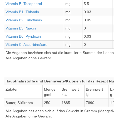
Vitamin E, Tocopherol
mg
5.5
0.
Vitamin B1, Thiamin
mg
0.03
0
Vitamin B2, Riboflavin
mg
0.05
0.
Vitamin B3, Niacin
mg
0
0
Vitamin B6, Pyridoxin
mg
0.03
0
Vitamin C, Ascorbinsäure
mg
0
0
Die Angaben beziehen sich auf die kumulierte Summe der Lebensmi
Alle Angaben ohne Gewähr.
Hauptnährstoffe und Brennwerte/Kalorien für das Rezept Nuss
Zutaten
Menge
Brennwert
Brennwert
Eiwe
g/ml
kcal
kj
g
Butter, Süßrahm-
250
1885
7890
1.75
Alle Angaben beziehen sich auf das Gewicht in Gramm (Menge/Millili
Alle Angaben ohne Gewähr.