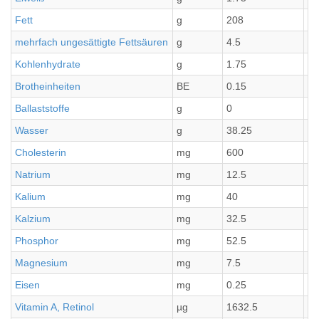
Fett
g
208
20
mehrfach ungesättigte Fettsäuren
g
4.5
0.
Kohlenhydrate
g
1.75
0.
Brotheinheiten
BE
0.15
0.
Ballaststoffe
g
0
0
Wasser
g
38.25
3.
Cholesterin
mg
600
60
Natrium
mg
12.5
1.
Kalium
mg
40
4
Kalzium
mg
32.5
3.
Phosphor
mg
52.5
5.
Magnesium
mg
7.5
0.
Eisen
mg
0.25
0.
Vitamin A, Retinol
µg
1632.5
16