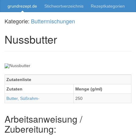
grundrezept.de
Stichwortverzeichnis
Rezeptkategorien
Kategorie:
Buttermischungen
Nussbutter
Zutatenliste
Zutaten
Menge (g/ml)
Butter, Süßrahm-
250
Arbeitsanweisung /
Zubereitung: