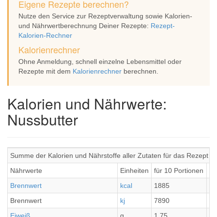
Eigene Rezepte berechnen?
Nutze den Service zur Rezeptverwaltung sowie Kalorien-
und Nährwertberechnung Deiner Rezepte:
Rezept-
Kalorien-Rechner
Kalorienrechner
Ohne Anmeldung, schnell einzelne Lebensmittel oder
Rezepte mit dem
Kalorienrechner
berechnen.
Kalorien und Nährwerte:
Nussbutter
Summe der Kalorien und Nährstoffe aller Zutaten für das Rezept N
Nährwerte
Einheiten
für 10 Portionen
pr
Brennwert
kcal
1885
18
Brennwert
kj
7890
78
Eiweiß
g
1.75
0.