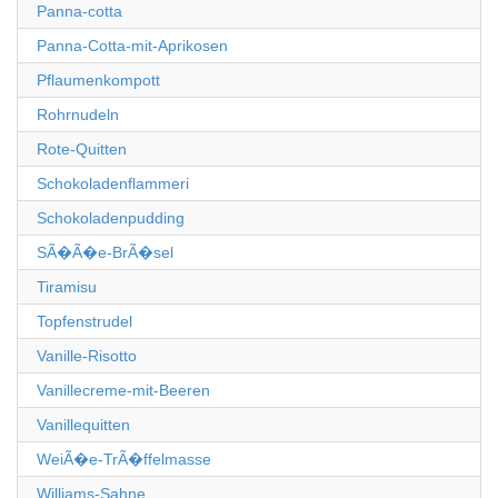
Panna-cotta
Panna-Cotta-mit-Aprikosen
Pflaumenkompott
Rohrnudeln
Rote-Quitten
Schokoladenflammeri
Schokoladenpudding
SÃ�Ã�e-BrÃ�sel
Tiramisu
Topfenstrudel
Vanille-Risotto
Vanillecreme-mit-Beeren
Vanillequitten
WeiÃ�e-TrÃ�ffelmasse
Williams-Sahne