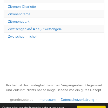
Zitronen-Charlotte
Zitronencreme
Zitronenquark
ZwetschgenknÃ�del,-Zwetschgen-
Zwetschgenmichel
Kochen ist das Bindeglied zwischen Vergangenheit, Gegenwart
und Zukunft; Nichts hat so lange Besand wie ein gutes Rezept.
grundrezetp.de
·
Impressum
·
Datenschutzerklärung
·
Haftungsausschluss
Cookies erleichtern die Bereitstellung der Inhalte dieser