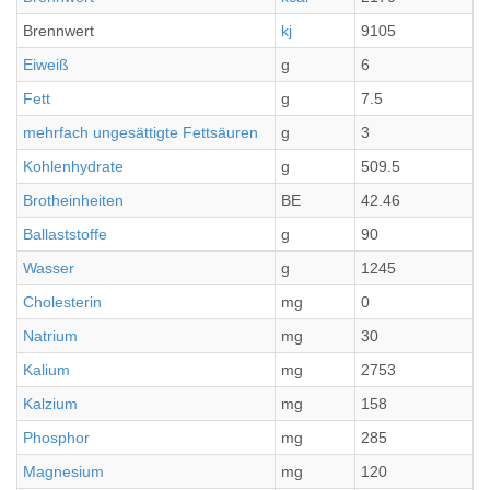
Brennwert
kj
9105
2
Eiweiß
g
6
1
Fett
g
7.5
1
mehrfach ungesättigte Fettsäuren
g
3
0
Kohlenhydrate
g
509.5
1
Brotheinheiten
BE
42.46
1
Ballaststoffe
g
90
2
Wasser
g
1245
3
Cholesterin
mg
0
0
Natrium
mg
30
7
Kalium
mg
2753
6
Kalzium
mg
158
3
Phosphor
mg
285
7
Magnesium
mg
120
3