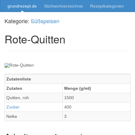
grundrezept.de
Stichwortverzeichnis
Rezeptkategorien
Kategorie:
Süßspeisen
Rote-Quitten
Zutatenliste
Zutaten
Menge (g/ml)
Quitten, roh
1500
Zucker
400
Nelke
3