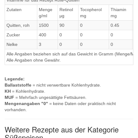
Vitamine für das Rezept Rote-Quitten
Zutaten
Menge
Retinol
Tocopherol
Thiamin
Ri
g/ml
µg
mg
mg
m
Quitten, roh
1500
90
0
0.45
0
Zucker
400
0
0
0
0
Nelke
3
0
0
0
0
Alle Angaben beziehen sich auf das Gewicht in Gramm (Menge/Millili
Alle Angaben ohne Gewähr.
Legende:
Ballaststoffe
= nicht verwertbare Kohlenhydrate.
KH
= Kohlenhydrate.
MUF
= Mehrfach ungesättigte Fettsäuren.
Mengenangaben "0"
= keine Daten oder praktisch nicht
vorhanden.
Weitere Rezepte aus der Kategorie
Süßspeisen