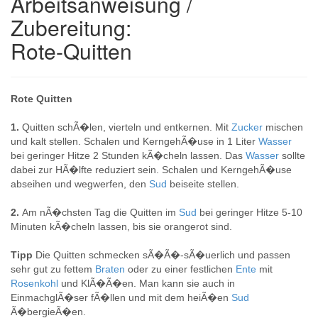
Arbeitsanweisung /
Zubereitung:
Rote-Quitten
Rote Quitten
1.
Quitten schÃ�len, vierteln und entkernen. Mit
Zucker
mischen
und kalt stellen. Schalen und KerngehÃ�use in 1 Liter
Wasser
bei geringer Hitze 2 Stunden kÃ�cheln lassen. Das
Wasser
sollte
dabei zur HÃ�lfte reduziert sein. Schalen und KerngehÃ�use
abseihen und wegwerfen, den
Sud
beiseite stellen.
2.
Am nÃ�chsten Tag die Quitten im
Sud
bei geringer Hitze 5-10
Minuten kÃ�cheln lassen, bis sie orangerot sind.
Tipp
Die Quitten schmecken sÃ�Ã�-sÃ�uerlich und passen
sehr gut zu fettem
Braten
oder zu einer festlichen
Ente
mit
Rosenkohl
und KlÃ�Ã�en. Man kann sie auch in
EinmachglÃ�ser fÃ�llen und mit dem heiÃ�en
Sud
Ã�bergieÃ�en.