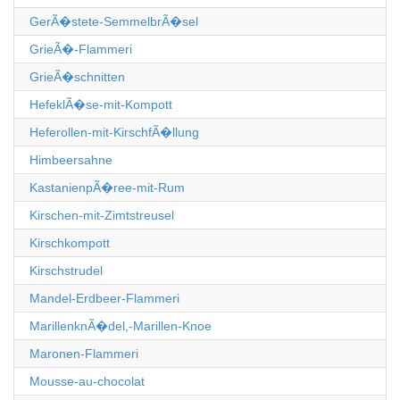
GerÃ�stete-SemmelbrÃ�sel
GrieÃ�-Flammeri
GrieÃ�schnitten
HefeklÃ�se-mit-Kompott
Heferollen-mit-KirschfÃ�llung
Himbeersahne
KastanienpÃ�ree-mit-Rum
Kirschen-mit-Zimtstreusel
Kirschkompott
Kirschstrudel
Mandel-Erdbeer-Flammeri
MarillenknÃ�del,-Marillen-Knoe
Maronen-Flammeri
Mousse-au-chocolat