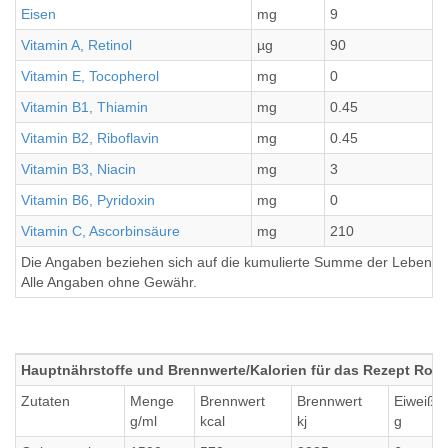
Eisen
mg
9
2
Vitamin A, Retinol
µg
90
2
Vitamin E, Tocopherol
mg
0
0
Vitamin B1, Thiamin
mg
0.45
0
Vitamin B2, Riboflavin
mg
0.45
0
Vitamin B3, Niacin
mg
3
0
Vitamin B6, Pyridoxin
mg
0
0
Vitamin C, Ascorbinsäure
mg
210
5
Die Angaben beziehen sich auf die kumulierte Summe der Lebensmi
Alle Angaben ohne Gewähr.
Hauptnährstoffe und Brennwerte/Kalorien für das Rezept Rote
Zutaten
Menge
Brennwert
Brennwert
Eiweiß
g/ml
kcal
kj
g