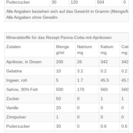
Puderzucker
30
120
504
0
Alle Angaben beziehen sich auf das Gewicht in Gramm (Menge/Millili
Alle Angaben ohne Gewähr.
Mineralstoffe für das Rezept Panna-Cotta-mit-Aprikosen
Zutaten
Menge
Natrium
Kalium
Calci
g/ml
mg
mg
mg
Aprikose, in Dosen
200
26
342
342
Gelatine
10
3.2
0.2
0.2
Ingwer, roh
5
1.7
45.5
45.5
Sahne, 30% Fett
500
170
560
560
Zucker
50
0
1
1
Vanille
20
0
0
0
Zimtpulver
1
0
0
0
Puderzucker
30
0
0.6
0.6