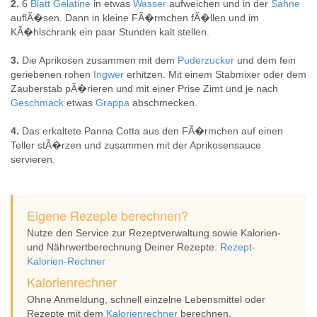
2.
6
Blatt
Gelatine
in etwas
Wasser
aufweichen und in der
Sahne
auflÃ�sen. Dann in kleine FÃ�rmchen fÃ�llen und im
KÃ�hlschrank ein paar Stunden kalt stellen.
3.
Die Aprikosen zusammen mit dem
Puderzucker
und dem fein
geriebenen rohen
Ingwer
erhitzen. Mit einem Stabmixer oder dem
Zauberstab pÃ�rieren und mit einer Prise Zimt und je nach
Geschmack
etwas
Grappa
abschmecken.
4.
Das erkaltete Panna Cotta aus den FÃ�rmchen auf einen
Teller stÃ�rzen und zusammen mit der Aprikosensauce
servieren.
Eigene Rezepte berechnen?
Nutze den Service zur Rezeptverwaltung sowie Kalorien-
und Nährwertberechnung Deiner Rezepte:
Rezept-
Kalorien-Rechner
Kalorienrechner
Ohne Anmeldung, schnell einzelne Lebensmittel oder
Rezepte mit dem
Kalorienrechner
berechnen.