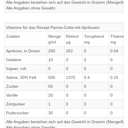
Alle Angaben beziehen sich auf das Gewicht in Gramm (Menge/Millili
Alle Angaben ohne Gewähr.
Vitamine für das Rezept Panna-Cotta-mit-Aprikosen
Zutaten
Menge
Retinol
Tocopherol
Thiamin
g/ml
µg
mg
mg
Aprikose, in Dosen
200
262
0
0.04
Gelatine
10
0
0
0
Ingwer, roh
5
0
0
0
Sahne, 30% Fett
500
1375
0.4
0.15
Zucker
50
0
0
0
Vanille
20
0
0
0
Zimtpulver
1
0
0
0
Puderzucker
30
0
0
0
Alle Angaben beziehen sich auf das Gewicht in Gramm (Menge/Millili
Alle Angaben ohne Gewähr.