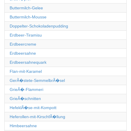
Buttermilch-Gelee
Buttermilch-Mousse
Doppelter-Schokoladenpudding
Erdbeer-Tiramisu
Erdbeercreme
Erdbeersahne
Erdbeersahnequark
Flan-mit-Karamel
GerÃ�stete-SemmelbrÃ�sel
GrieÃ�-Flammeri
GrieÃ�schnitten
HefeklÃ�se-mit-Kompott
Heferollen-mit-KirschfÃ�llung
Himbeersahne