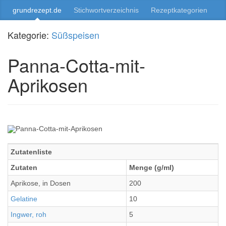
grundrezept.de
Stichwortverzeichnis
Rezeptkategorien
Kategorie:
Süßspeisen
Panna-Cotta-mit-
Aprikosen
Zutatenliste
Zutaten
Menge (g/ml)
Aprikose, in Dosen
200
Gelatine
10
Ingwer, roh
5