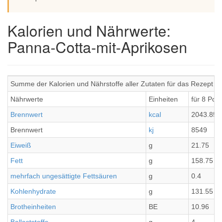
Kalorien und Nährwerte:
Panna-Cotta-mit-Aprikosen
Summe der Kalorien und Nährstoffe aller Zutaten für das Rezept P
Nährwerte
Einheiten
für 8 Por
Brennwert
kcal
2043.85
Brennwert
kj
8549
Eiweiß
g
21.75
Fett
g
158.75
mehrfach ungesättigte Fettsäuren
g
0.4
Kohlenhydrate
g
131.55
Brotheinheiten
BE
10.96