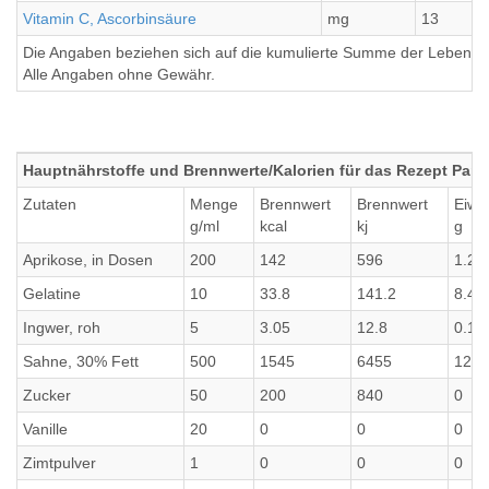
Vitamin C, Ascorbinsäure
mg
13
Die Angaben beziehen sich auf die kumulierte Summe der Lebensmi
Alle Angaben ohne Gewähr.
Hauptnährstoffe und Brennwerte/Kalorien für das Rezept Pan
Zutaten
Menge
Brennwert
Brennwert
Eiwe
g/ml
kcal
kj
g
Aprikose, in Dosen
200
142
596
1.2
Gelatine
10
33.8
141.2
8.42
Ingwer, roh
5
3.05
12.8
0.12
Sahne, 30% Fett
500
1545
6455
12
Zucker
50
200
840
0
Vanille
20
0
0
0
Zimtpulver
1
0
0
0