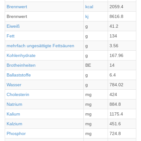
Brennwert
kcal
2059.4
Brennwert
kj
8616.8
Eiweiß
g
41.2
Fett
g
134
mehrfach ungesättigte Fettsäuren
g
3.56
Kohlenhydrate
g
167.96
Brotheinheiten
BE
14
Ballaststoffe
g
6.4
Wasser
g
784.02
Cholesterin
mg
424
Natrium
mg
884.8
Kalium
mg
1175.4
Kalzium
mg
451.6
Phosphor
mg
724.8