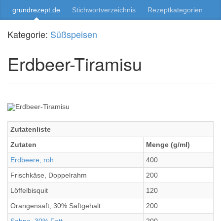
grundrezept.de
Stichwortverzeichnis
Rezeptkategorien
Kategorie:
Süßspeisen
Erdbeer-Tiramisu
Zutatenliste
Zutaten
Menge (g/ml)
Erdbeere, roh
400
Frischkäse, Doppelrahm
200
Löffelbisquit
120
Orangensaft, 30% Saftgehalt
200