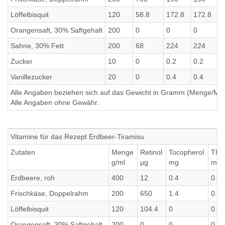
Löffelbisquit
120
58.8
172.8
172.8
Orangensaft, 30% Saftgehalt
200
0
0
0
Sahne, 30% Fett
200
68
224
224
Zucker
10
0
0.2
0.2
Vanillezucker
20
0
0.4
0.4
Alle Angaben beziehen sich auf das Gewicht in Gramm (Menge/Millili
Alle Angaben ohne Gewähr.
Vitamine für das Rezept Erdbeer-Tiramisu
Zutaten
Menge
Retinol
Tocopherol
Thi
g/ml
µg
mg
mg
Erdbeere, roh
400
12
0.4
0.12
Frischkäse, Doppelrahm
200
650
1.4
0.1
Löffelbisquit
120
104.4
0
0.0
Orangensaft, 30% Saftgehalt
200
0
0
0