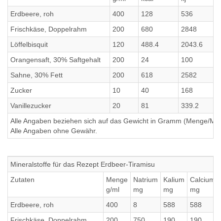
Erdbeere, roh
400
128
536
Frischkäse, Doppelrahm
200
680
2848
Löffelbisquit
120
488.4
2043.6
Orangensaft, 30% Saftgehalt
200
24
100
Sahne, 30% Fett
200
618
2582
Zucker
10
40
168
Vanillezucker
20
81
339.2
Alle Angaben beziehen sich auf das Gewicht in Gramm (Menge/Millili
Alle Angaben ohne Gewähr.
Mineralstoffe für das Rezept Erdbeer-Tiramisu
Zutaten
Menge
Natrium
Kalium
Calcium
g/ml
mg
mg
mg
Erdbeere, roh
400
8
588
588
Frischkäse, Doppelrahm
200
750
190
190