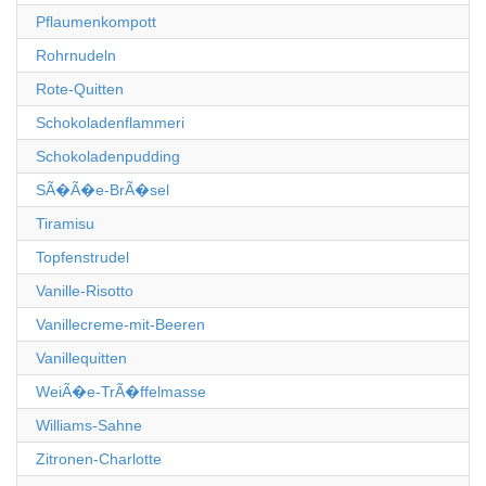
Pflaumenkompott
Rohrnudeln
Rote-Quitten
Schokoladenflammeri
Schokoladenpudding
SÃ�Ã�e-BrÃ�sel
Tiramisu
Topfenstrudel
Vanille-Risotto
Vanillecreme-mit-Beeren
Vanillequitten
WeiÃ�e-TrÃ�ffelmasse
Williams-Sahne
Zitronen-Charlotte