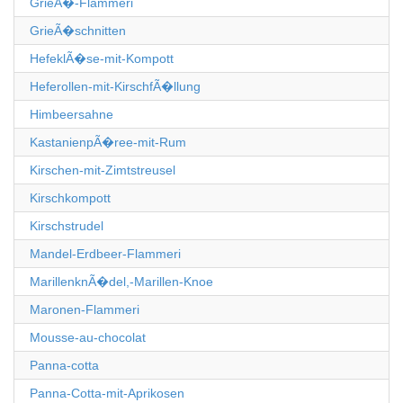
GrieÃ�-Flammeri
GrieÃ�schnitten
HefeklÃ�se-mit-Kompott
Heferollen-mit-KirschfÃ�llung
Himbeersahne
KastanienpÃ�ree-mit-Rum
Kirschen-mit-Zimtstreusel
Kirschkompott
Kirschstrudel
Mandel-Erdbeer-Flammeri
MarillenknÃ�del,-Marillen-Knoe
Maronen-Flammeri
Mousse-au-chocolat
Panna-cotta
Panna-Cotta-mit-Aprikosen