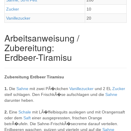
Sahne, 30% Fett
200
Zucker
10
Vanillezucker
20
Arbeitsanweisung /
Zubereitung:
Erdbeer-Tiramisu
Zubereitung Erdbeer Tiramisu
1.
Die
Sahne
mit zwei PÃ�ckchen
Vanillezucker
und 2 EL
Zucker
steif schlagen. Den FrischkÃ�se aufschlagen und die
Sahne
darunter heben.
2.
Eine
Schale
mit LÃ�ffelbisquits auslegen und mit Orangensaft
oder dem
Saft
einer ausgepressten, frischen Orange
betrÃ�ufeln. Die Sahne-FrischkÃ�secreme darauf verteilen.
Erdbeeren waschen, putzen und vierteln und auf die
Sahne