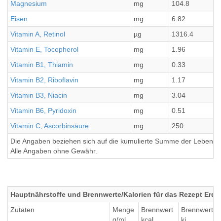
Magnesium
mg
104.8
Eisen
mg
6.82
Vitamin A, Retinol
µg
1316.4
Vitamin E, Tocopherol
mg
1.96
Vitamin B1, Thiamin
mg
0.33
Vitamin B2, Riboflavin
mg
1.17
Vitamin B3, Niacin
mg
3.04
Vitamin B6, Pyridoxin
mg
0.51
Vitamin C, Ascorbinsäure
mg
250
Die Angaben beziehen sich auf die kumulierte Summe der Lebensmi
Alle Angaben ohne Gewähr.
Hauptnährstoffe und Brennwerte/Kalorien für das Rezept Erdb
Zutaten
Menge
Brennwert
Brennwert
g/ml
kcal
kj