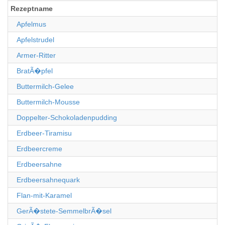
Rezeptname
Apfelmus
Apfelstrudel
Armer-Ritter
BratÃ�pfel
Buttermilch-Gelee
Buttermilch-Mousse
Doppelter-Schokoladenpudding
Erdbeer-Tiramisu
Erdbeercreme
Erdbeersahne
Erdbeersahnequark
Flan-mit-Karamel
GerÃ�stete-SemmelbrÃ�sel