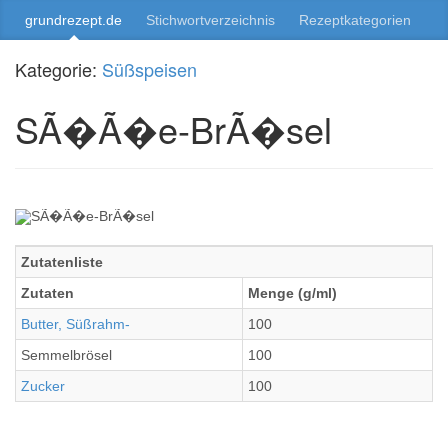
grundrezept.de
Stichwortverzeichnis
Rezeptkategorien
Kategorie:
Süßspeisen
SÃ�Ã�e-BrÃ�sel
Zutatenliste
Zutaten
Menge (g/ml)
Butter, Süßrahm-
100
Semmelbrösel
100
Zucker
100