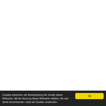
Cookies erleichtern die Bereitstellung der Inhalte dieser
OK
Webseite. Mit der Nutzung dieser Webseite erklären Sie sich
damit einverstanden, dass wir Cookies verwenden.