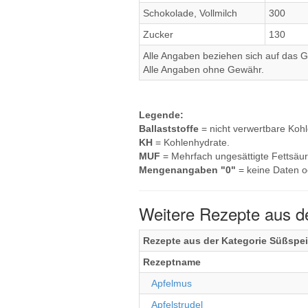
Schokolade, Vollmilch
300
Zucker
130
Alle Angaben beziehen sich auf das Ge
Alle Angaben ohne Gewähr.
Legende:
Ballaststoffe
= nicht verwertbare Koh
KH
= Kohlenhydrate.
MUF
= Mehrfach ungesättigte Fettsäur
Mengenangaben "0"
= keine Daten o
Weitere Rezepte aus d
Rezepte aus der Kategorie Süßspe
Rezeptname
Apfelmus
Apfelstrudel