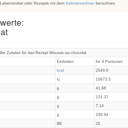
 Lebensmittel oder Rezepte mit dem
Kalorienrechner
berechnen.
werte:
at
ller Zutaten für das Rezept Mousse-au-chocolat
Einheiten
für 4 Portionen
kcal
2549.9
kj
10673.3
g
41.68
g
131.37
g
7.14
g
299.94
BE
25