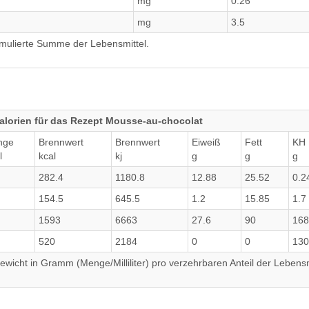
mg
0.26
mg
3.5
umulierte Summe der Lebensmittel.
alorien für das Rezept Mousse-au-chocolat
nge
Brennwert
Brennwert
Eiweiß
Fett
KH
l
kcal
kj
g
g
g
282.4
1180.8
12.88
25.52
0.2
154.5
645.5
1.2
15.85
1.7
1593
6663
27.6
90
168
520
2184
0
0
130
wicht in Gramm (Menge/Milliliter) pro verzehrbaren Anteil der Lebensm