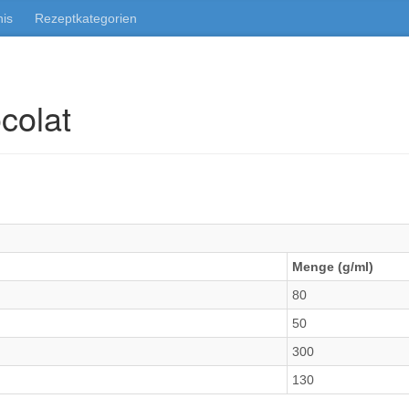
nis
Rezeptkategorien
colat
Menge (g/ml)
80
50
300
130