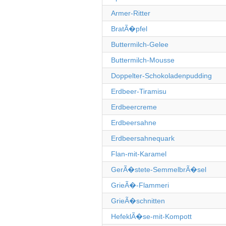
Armer-Ritter
BratÃ�pfel
Buttermilch-Gelee
Buttermilch-Mousse
Doppelter-Schokoladenpudding
Erdbeer-Tiramisu
Erdbeercreme
Erdbeersahne
Erdbeersahnequark
Flan-mit-Karamel
GerÃ�stete-SemmelbrÃ�sel
GrieÃ�-Flammeri
GrieÃ�schnitten
HefeklÃ�se-mit-Kompott