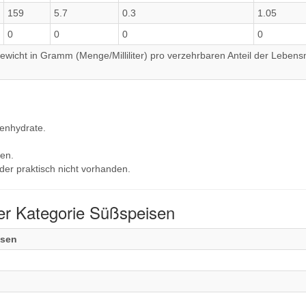
159
5.7
0.3
1.05
0
0
0
0
wicht in Gramm (Menge/Milliliter) pro verzehrbaren Anteil der Lebensm
lenhydrate.
en.
der praktisch nicht vorhanden.
er Kategorie Süßspeisen
isen