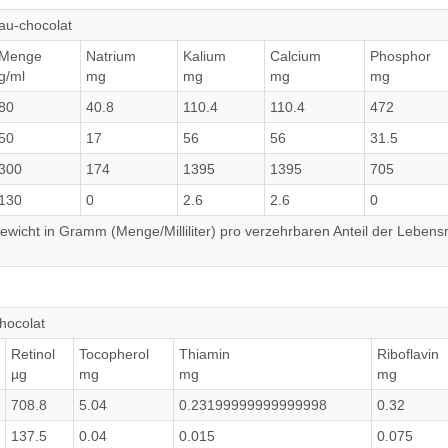
au-chocolat
Menge
Natrium
Kalium
Calcium
Phosphor
g/ml
mg
mg
mg
mg
80
40.8
110.4
110.4
472
50
17
56
56
31.5
300
174
1395
1395
705
130
0
2.6
2.6
0
wicht in Gramm (Menge/Milliliter) pro verzehrbaren Anteil der Lebensm
hocolat
Retinol
Tocopherol
Thiamin
Riboflavin
µg
mg
mg
mg
708.8
5.04
0.23199999999999998
0.32
137.5
0.04
0.015
0.075