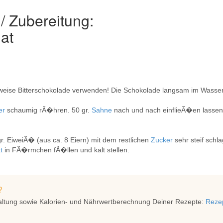
/ Zubereitung:
at
sweise Bitterschokolade verwenden! Die Schokolade langsam im Wasse
er
schaumig rÃ�hren. 50 gr.
Sahne
nach und nach einflieÃ�en lassen
r. EiweiÃ� (aus ca. 8 Eiern) mit dem restlichen
Zucker
sehr steif sch
t
in FÃ�rmchen fÃ�llen und kalt stellen.
?
altung sowie Kalorien- und Nährwertberechnung Deiner Rezepte:
Rezep