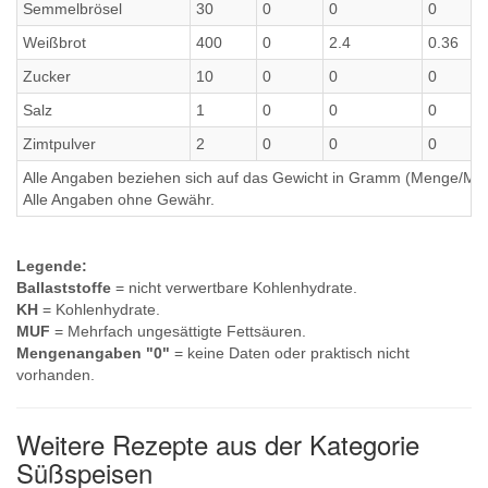
Semmelbrösel
30
0
0
0
Weißbrot
400
0
2.4
0.36
Zucker
10
0
0
0
Salz
1
0
0
0
Zimtpulver
2
0
0
0
Alle Angaben beziehen sich auf das Gewicht in Gramm (Menge/Millili
Alle Angaben ohne Gewähr.
Legende:
Ballaststoffe
= nicht verwertbare Kohlenhydrate.
KH
= Kohlenhydrate.
MUF
= Mehrfach ungesättigte Fettsäuren.
Mengenangaben "0"
= keine Daten oder praktisch nicht
vorhanden.
Weitere Rezepte aus der Kategorie
Süßspeisen