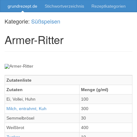
grundrezept.de
Stichwortverzeichnis
Rezeptkategorien
Kategorie:
Süßspeisen
Armer-Ritter
Zutatenliste
Zutaten
Menge (g/ml)
Ei, Vollei, Huhn
100
Milch, entrahmt, Kuh
300
Semmelbrösel
30
Weißbrot
400