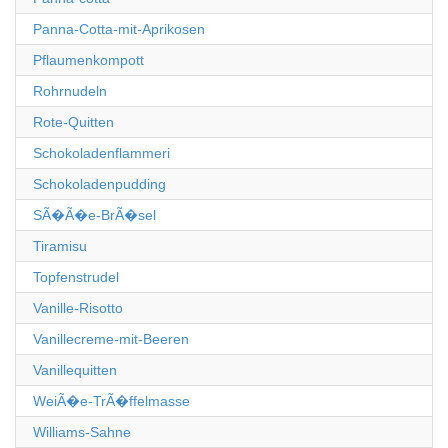
Panna-Cotta-mit-Aprikosen
Pflaumenkompott
Rohrnudeln
Rote-Quitten
Schokoladenflammeri
Schokoladenpudding
SÃ�Ã�e-BrÃ�sel
Tiramisu
Topfenstrudel
Vanille-Risotto
Vanillecreme-mit-Beeren
Vanillequitten
WeiÃ�e-TrÃ�ffelmasse
Williams-Sahne