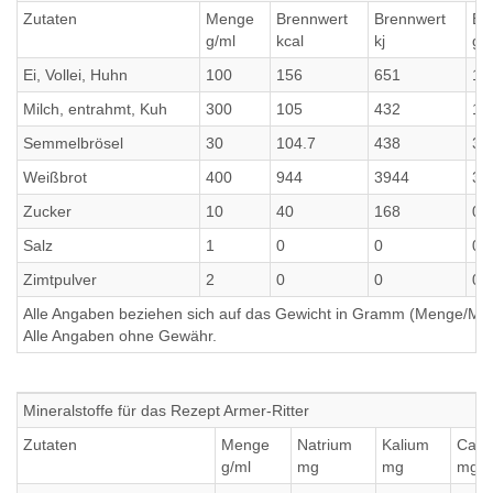
Zutaten
Menge
Brennwert
Brennwert
Ei
g/ml
kcal
kj
g
Ei, Vollei, Huhn
100
156
651
12
Milch, entrahmt, Kuh
300
105
432
10
Semmelbrösel
30
104.7
438
3.
Weißbrot
400
944
3944
32
Zucker
10
40
168
0
Salz
1
0
0
0
Zimtpulver
2
0
0
0
Alle Angaben beziehen sich auf das Gewicht in Gramm (Menge/Millili
Alle Angaben ohne Gewähr.
Mineralstoffe für das Rezept Armer-Ritter
Zutaten
Menge
Natrium
Kalium
Calc
g/ml
mg
mg
mg