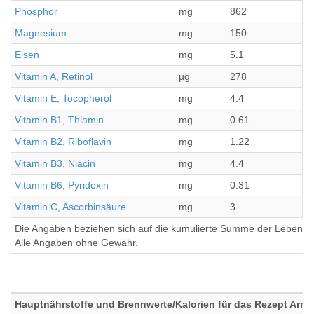
Phosphor
mg
862
2
Magnesium
mg
150
3
Eisen
mg
5.1
1
Vitamin A, Retinol
µg
278
6
Vitamin E, Tocopherol
mg
4.4
1
Vitamin B1, Thiamin
mg
0.61
0
Vitamin B2, Riboflavin
mg
1.22
0
Vitamin B3, Niacin
mg
4.4
1
Vitamin B6, Pyridoxin
mg
0.31
0
Vitamin C, Ascorbinsäure
mg
3
0
Die Angaben beziehen sich auf die kumulierte Summe der Lebensmi
Alle Angaben ohne Gewähr.
Hauptnährstoffe und Brennwerte/Kalorien für das Rezept Armer