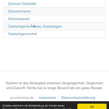
Zitronen-Charlotte
Zitronencreme
Zitronenquark
ZwetschgenknÃ�del,-Zwetschgen-
Zwetschgenmichel
Kochen ist das Bindeglied zwischen Vergangenheit, Gegenwart
und Zukunft; Nichts hat so lange Besand wie ein gutes Rezept.
grundrezetp.de
·
Impressum
·
Datenschutzerklärung
·
Haftungsausschluss
Cookies erleichtern die Bereitstellung der Inhalte dieser
OK