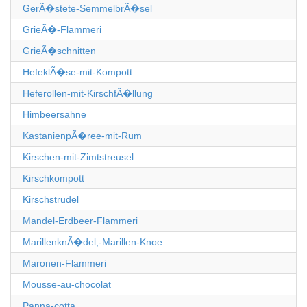
GerÃ�stete-SemmelbrÃ�sel
GrieÃ�-Flammeri
GrieÃ�schnitten
HefeklÃ�se-mit-Kompott
Heferollen-mit-KirschfÃ�llung
Himbeersahne
KastanienpÃ�ree-mit-Rum
Kirschen-mit-Zimtstreusel
Kirschkompott
Kirschstrudel
Mandel-Erdbeer-Flammeri
MarillenknÃ�del,-Marillen-Knoe
Maronen-Flammeri
Mousse-au-chocolat
Panna-cotta