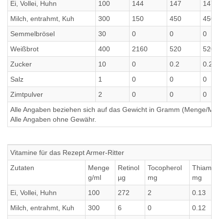
Ei, Vollei, Huhn
100
144
147
147
Milch, entrahmt, Kuh
300
150
450
450
Semmelbrösel
30
0
0
0
Weißbrot
400
2160
520
520
Zucker
10
0
0.2
0.2
Salz
1
0
0
0
Zimtpulver
2
0
0
0
Alle Angaben beziehen sich auf das Gewicht in Gramm (Menge/Millili
Alle Angaben ohne Gewähr.
Vitamine für das Rezept Armer-Ritter
Zutaten
Menge
Retinol
Tocopherol
Thiamin
g/ml
µg
mg
mg
Ei, Vollei, Huhn
100
272
2
0.13
Milch, entrahmt, Kuh
300
6
0
0.12