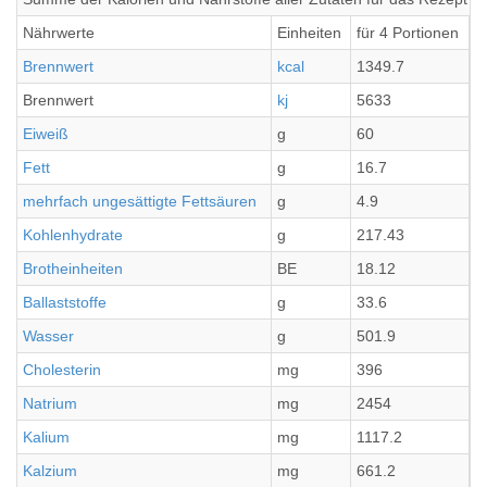
Nährwerte
Einheiten
für 4 Portionen
p
Brennwert
kcal
1349.7
3
Brennwert
kj
5633
1
Eiweiß
g
60
1
Fett
g
16.7
4
mehrfach ungesättigte Fettsäuren
g
4.9
1
Kohlenhydrate
g
217.43
5
Brotheinheiten
BE
18.12
4
Ballaststoffe
g
33.6
8
Wasser
g
501.9
1
Cholesterin
mg
396
9
Natrium
mg
2454
6
Kalium
mg
1117.2
2
Kalzium
mg
661.2
1