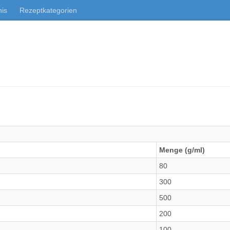
nis
Rezeptkategorien
Menge (g/ml)
80
300
500
200
100