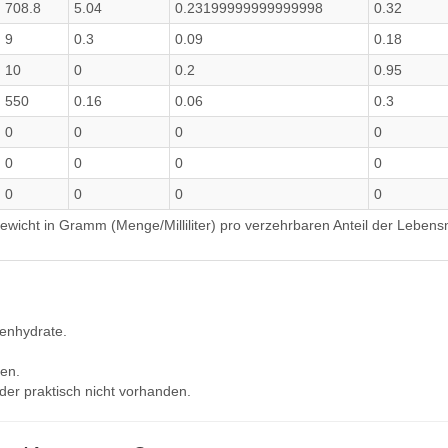
708.8
5.04
0.23199999999999998
0.32
9
0.3
0.09
0.18
10
0
0.2
0.95
550
0.16
0.06
0.3
0
0
0
0
0
0
0
0
0
0
0
0
wicht in Gramm (Menge/Milliliter) pro verzehrbaren Anteil der Lebensm
lenhydrate.
en.
der praktisch nicht vorhanden.