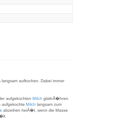
s langsam aufkochen. Dabei immer
der aufgekochten
Milch
glattrÃ�hren.
he aufgekochte
Milch
langsam zum
se
abzeihen heiÃ�t, wenn die Masse
�lt.