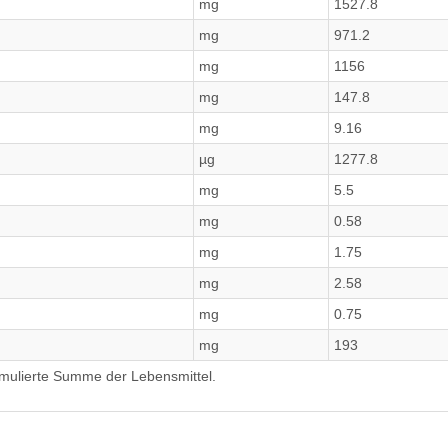
mg
1527.8
mg
971.2
mg
1156
mg
147.8
mg
9.16
µg
1277.8
mg
5.5
mg
0.58
mg
1.75
mg
2.58
mg
0.75
mg
193
umulierte Summe der Lebensmittel.