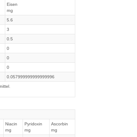
Eisen
mg
5.6
3
0.5
0
0
0
0.057999999999999996
ittel.
Niacin
Pyridoxin
Ascorbin
mg
mg
mg