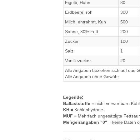
Eigelb, Huhn
80
Erdbeere, roh
300
Milch, entrahmt, Kuh
500
Sahne, 30% Fett
200
Zucker
100
Salz
1
Vanillezucker
20
Alle Angaben beziehen sich auf das Ge
Alle Angaben ohne Gewähr.
Legende:
Ballaststoffe
= nicht verwertbare Koh
KH
= Kohlenhydrate.
MUF
= Mehrfach ungesättigte Fettsäur
Mengenangaben "0"
= keine Daten o