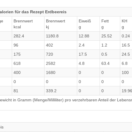
lorien für das Rezept Erdbeereis
ge
Brennwert
Brennwert
Eiweiß
Fett
KH
kcal
kj
g
g
g
282.4
1180.8
12.88
25.52
0.24
96
402
2.4
1.2
16.5
175
720
17.5
0.5
24.5
618
2582
4.8
63.4
6.8
400
1680
0
0
100
0
0
0
0
0
81
339.2
0
0
19.9
wicht in Gramm (Menge/Milliliter) pro verzehrbaren Anteil der Lebensm
is