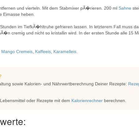
ntfernen und vierteln. Mit dem Stabmixer pÃ�rieren. 200 ml
Sahne
ste
e Eimasse heben.
 Stunden im TiefkÃ�hltruhe gefrieren lassen. In letzterem Fall muss
n cremig und nicht so kristallin wird. In der ersten Stunde alle 15 
,
Mango Cremeis
,
Kaffeeis
,
Karamelleis
.
?
altung sowie Kalorien- und Nährwertberechnung Deiner Rezepte:
Rezep
 Lebensmittel oder Rezepte mit dem
Kalorienrechner
berechnen.
werte: