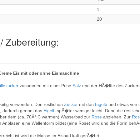
1
20
/ Zubereitung:
Creme Eis mit oder ohne Eismaschine
illezucker
zusammen mit einer Prise
Salz
und der HÃ�lfte des Zucker
eitig verwenden. Den restlichen
Zucker
mit den
Eigelb
und etwas von 
, dadurch gerinnt das
Eigelb
spÃ�ter weniger leicht. Dann die restlic
�ber dem (ca. 70Â° C warmen) Wasserbad zur
Rose
abziehen. Zur
Ro
Anblasen eine Wellenform bildet (eine Rose) wird und die Form behÃ
reicht ist wird die Masse im Eisbad kalt gerÃ�hrt.