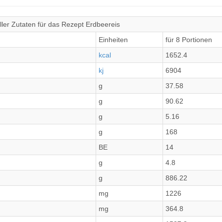
ler Zutaten für das Rezept Erdbeereis
Einheiten
für 8 Portionen
kcal
1652.4
kj
6904
g
37.58
g
90.62
g
5.16
g
168
BE
14
g
4.8
g
886.22
mg
1226
mg
364.8