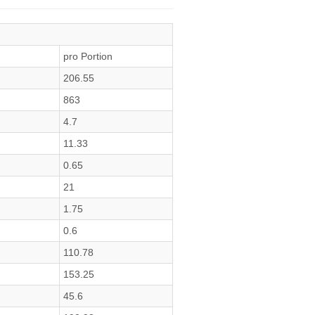
pro Portion
206.55
863
4.7
11.33
0.65
21
1.75
0.6
110.78
153.25
45.6