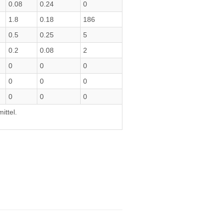
0.08
0.24
0
1.8
0.18
186
0.5
0.25
5
0.2
0.08
2
0
0
0
0
0
0
0
0
0
ittel.