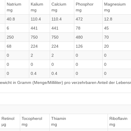
Natrium
Kalium
Calcium
Phosphor
Magnesium
mg
mg
mg
mg
mg
40.8
110.4
110.4
472
12.8
6
441
441
78
45
250
750
750
480
70
68
224
224
126
20
0
2
2
0
0
0
0
0
0
0
0
0.4
0.4
0
0
wicht in Gramm (Menge/Milliliter) pro verzehrbaren Anteil der Lebensm
Retinol
Tocopherol
Thiamin
Riboflavin
µg
mg
mg
mg