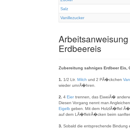
Salz
Vanillezucker
Arbeitsanweisung 
Erdbeereis
Zubereitung sahniges Erdbeer Eis, 
1.
1/2 Ltr.
Milch
und 2 PÃ�ckchen
Van
wieder umrÃ�hren.
2.
4
Eier
trennen, das EiweiÃ� anderw
Diesen Vorgang nennt man Angleichen
Eigelb
geben. Mit dem HolzlÃ�ffel Ã
auf dem LÃ�ffelrÃ�cken beim sanften 
3.
Sobald die entsprechende Bindung er