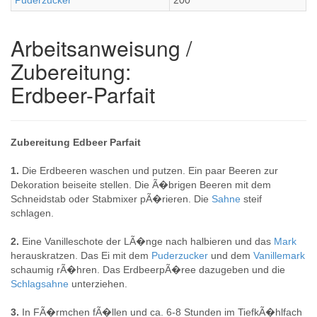
Puderzucker
200
Arbeitsanweisung /
Zubereitung:
Erdbeer-Parfait
Zubereitung Edbeer Parfait
1.
Die Erdbeeren waschen und putzen. Ein paar Beeren zur
Dekoration beiseite stellen. Die Ã�brigen Beeren mit dem
Schneidstab oder Stabmixer pÃ�rieren. Die
Sahne
steif
schlagen.
2.
Eine Vanilleschote der LÃ�nge nach halbieren und das
Mark
herauskratzen. Das Ei mit dem
Puderzucker
und dem
Vanillemark
schaumig rÃ�hren. Das ErdbeerpÃ�ree dazugeben und die
Schlagsahne
unterziehen.
3.
In FÃ�rmchen fÃ�llen und ca. 6-8 Stunden im TiefkÃ�hlfach