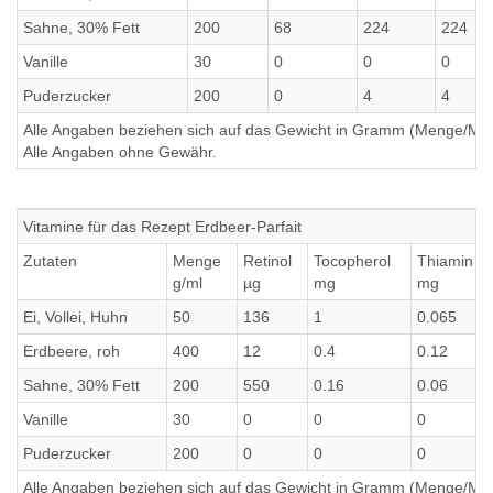
Sahne, 30% Fett
200
68
224
224
Vanille
30
0
0
0
Puderzucker
200
0
4
4
Alle Angaben beziehen sich auf das Gewicht in Gramm (Menge/Millili
Alle Angaben ohne Gewähr.
Vitamine für das Rezept Erdbeer-Parfait
Zutaten
Menge
Retinol
Tocopherol
Thiamin
g/ml
µg
mg
mg
Ei, Vollei, Huhn
50
136
1
0.065
Erdbeere, roh
400
12
0.4
0.12
Sahne, 30% Fett
200
550
0.16
0.06
Vanille
30
0
0
0
Puderzucker
200
0
0
0
Alle Angaben beziehen sich auf das Gewicht in Gramm (Menge/Millili