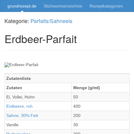
grundrezept.de
Stichwortverzeichnis
Rezeptkategorien
Kategorie:
Parfaits/Sahneeis
Erdbeer-Parfait
Zutatenliste
Zutaten
Menge (g/ml)
Ei, Vollei, Huhn
50
Erdbeere, roh
400
Sahne, 30% Fett
200
Vanille
30