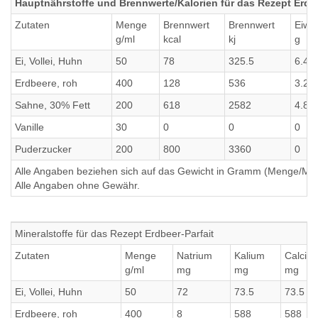
Hauptnährstoffe und Brennwerte/Kalorien für das Rezept Erdbe
Zutaten
Menge
Brennwert
Brennwert
Eiwe
g/ml
kcal
kj
g
Ei, Vollei, Huhn
50
78
325.5
6.4
Erdbeere, roh
400
128
536
3.2
Sahne, 30% Fett
200
618
2582
4.8
Vanille
30
0
0
0
Puderzucker
200
800
3360
0
Alle Angaben beziehen sich auf das Gewicht in Gramm (Menge/Millili
Alle Angaben ohne Gewähr.
Mineralstoffe für das Rezept Erdbeer-Parfait
Zutaten
Menge
Natrium
Kalium
Calciu
g/ml
mg
mg
mg
Ei, Vollei, Huhn
50
72
73.5
73.5
Erdbeere, roh
400
8
588
588