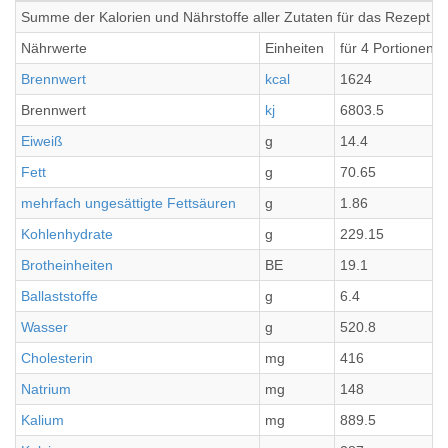
Summe der Kalorien und Nährstoffe aller Zutaten für das Rezept Er
Nährwerte
Einheiten
für 4 Portionen
Brennwert
kcal
1624
Brennwert
kj
6803.5
Eiweiß
g
14.4
Fett
g
70.65
mehrfach ungesättigte Fettsäuren
g
1.86
Kohlenhydrate
g
229.15
Brotheinheiten
BE
19.1
Ballaststoffe
g
6.4
Wasser
g
520.8
Cholesterin
mg
416
Natrium
mg
148
Kalium
mg
889.5