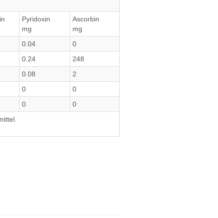
in
Pyridoxin
Ascorbin
mg
mg
0.04
0
0.24
248
0.08
2
0
0
0
0
ittel.