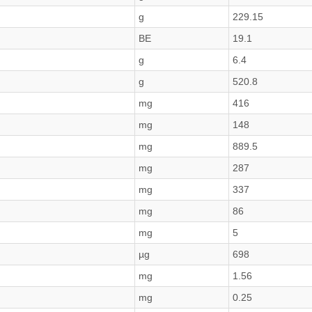
g
229.15
BE
19.1
g
6.4
g
520.8
mg
416
mg
148
mg
889.5
mg
287
mg
337
mg
86
mg
5
µg
698
mg
1.56
mg
0.25