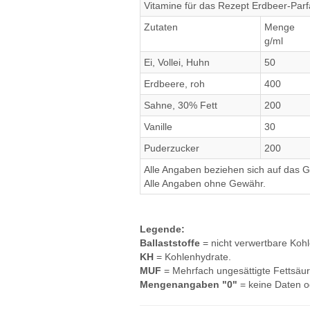
Vitamine für das Rezept Erdbeer-Parf
Zutaten
Menge
g/ml
Ei, Vollei, Huhn
50
Erdbeere, roh
400
Sahne, 30% Fett
200
Vanille
30
Puderzucker
200
Alle Angaben beziehen sich auf das Ge
Alle Angaben ohne Gewähr.
Legende:
Ballaststoffe
= nicht verwertbare Koh
KH
= Kohlenhydrate.
MUF
= Mehrfach ungesättigte Fettsäur
Mengenangaben "0"
= keine Daten o