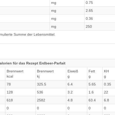
mg
0.75
mg
2.65
mg
0.36
mg
250
umulierte Summe der Lebensmittel.
lorien für das Rezept Erdbeer-Parfait
Brennwert
Brennwert
Eiweiß
Fett
KH
kcal
kj
g
g
g
78
325.5
6.4
5.65
0.35
128
536
3.2
1.6
22
618
2582
4.8
63.4
6.8
0
0
0
0
0