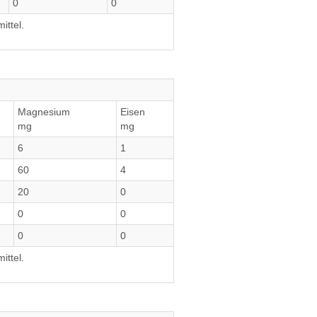
0
0
ittel.
Magnesium
Eisen
mg
mg
6
1
60
4
20
0
0
0
0
0
ittel.