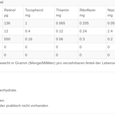
ait
Retinol
Tocopherol
Thiamin
Riboflavin
Niac
µg
mg
mg
mg
mg
136
1
0.065
0.205
0.05
12
0.4
0.12
0.24
2.4
550
0.16
0.06
0.3
0.2
0
0
0
0
0
0
0
0
0
0
wicht in Gramm (Menge/Milliliter) pro verzehrbaren Anteil der Lebensm
lenhydrate.
en.
der praktisch nicht vorhanden.