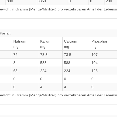
800
3360
0
0
200
wicht in Gramm (Menge/Milliliter) pro verzehrbaren Anteil der Lebensm
Parfait
e
Natrium
Kalium
Calcium
Phosphor
mg
mg
mg
mg
72
73.5
73.5
107
8
588
588
104
68
224
224
126
0
0
0
0
0
4
4
0
wicht in Gramm (Menge/Milliliter) pro verzehrbaren Anteil der Lebensm