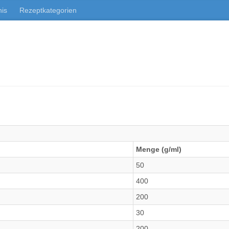
nis
Rezeptkategorien
Menge (g/ml)
50
400
200
30
200