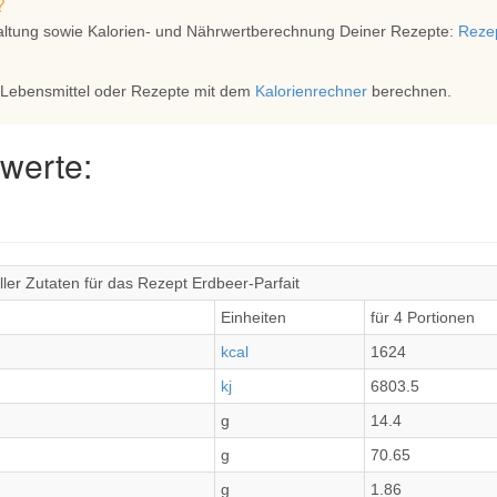
?
altung sowie Kalorien- und Nährwertberechnung Deiner Rezepte:
Rezep
 Lebensmittel oder Rezepte mit dem
Kalorienrechner
berechnen.
werte:
ler Zutaten für das Rezept Erdbeer-Parfait
Einheiten
für 4 Portionen
kcal
1624
kj
6803.5
g
14.4
g
70.65
g
1.86