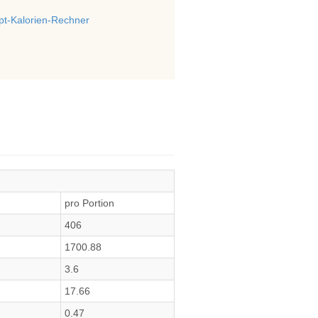
t-Kalorien-Rechner
pro Portion
406
1700.88
3.6
17.66
0.47