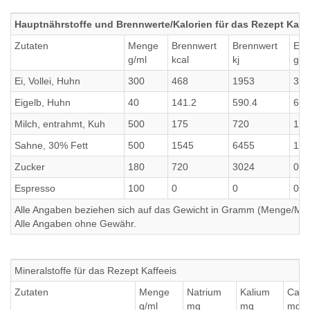
Hauptnährstoffe und Brennwerte/Kalorien für das Rezept Kaff
Zutaten
Menge
Brennwert
Brennwert
Eiw
g/ml
kcal
kj
g
Ei, Vollei, Huhn
300
468
1953
38.
Eigelb, Huhn
40
141.2
590.4
6.4
Milch, entrahmt, Kuh
500
175
720
17.
Sahne, 30% Fett
500
1545
6455
12
Zucker
180
720
3024
0
Espresso
100
0
0
0
Alle Angaben beziehen sich auf das Gewicht in Gramm (Menge/Millili
Alle Angaben ohne Gewähr.
Mineralstoffe für das Rezept Kaffeeis
Zutaten
Menge
Natrium
Kalium
Calc
g/ml
mg
mg
mg