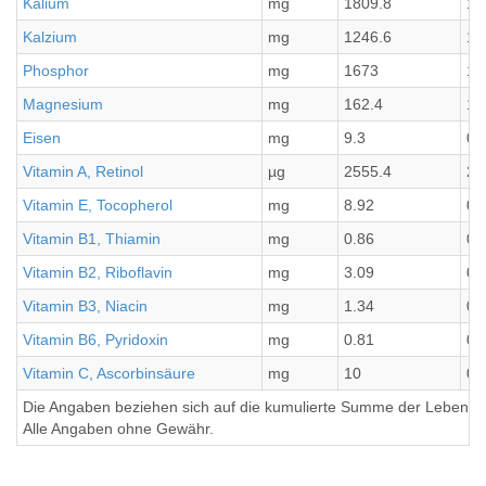
Kalium
mg
1809.8
15
Kalzium
mg
1246.6
10
Phosphor
mg
1673
13
Magnesium
mg
162.4
13
Eisen
mg
9.3
0.
Vitamin A, Retinol
µg
2555.4
21
Vitamin E, Tocopherol
mg
8.92
0.
Vitamin B1, Thiamin
mg
0.86
0.
Vitamin B2, Riboflavin
mg
3.09
0.
Vitamin B3, Niacin
mg
1.34
0.
Vitamin B6, Pyridoxin
mg
0.81
0.
Vitamin C, Ascorbinsäure
mg
10
0.
Die Angaben beziehen sich auf die kumulierte Summe der Lebensmi
Alle Angaben ohne Gewähr.