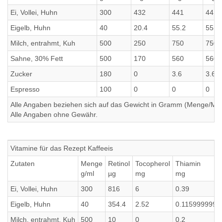
Ei, Vollei, Huhn
300
432
441
441
Eigelb, Huhn
40
20.4
55.2
55.2
Milch, entrahmt, Kuh
500
250
750
750
Sahne, 30% Fett
500
170
560
560
Zucker
180
0
3.6
3.6
Espresso
100
0
0
0
Alle Angaben beziehen sich auf das Gewicht in Gramm (Menge/Millili
Alle Angaben ohne Gewähr.
Vitamine für das Rezept Kaffeeis
Zutaten
Menge
Retinol
Tocopherol
Thiamin
g/ml
µg
mg
mg
Ei, Vollei, Huhn
300
816
6
0.39
Eigelb, Huhn
40
354.4
2.52
0.1159999999
Milch, entrahmt, Kuh
500
10
0
0.2