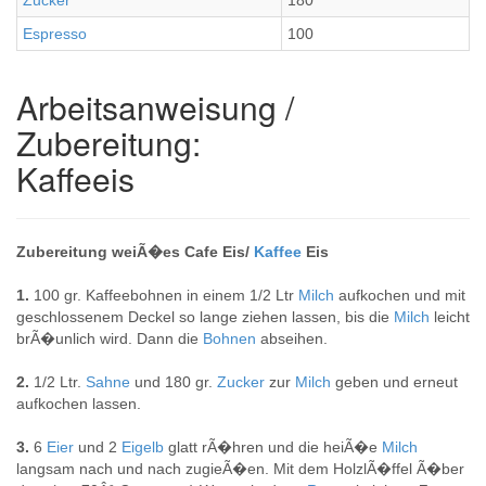
Zucker
180
Espresso
100
Arbeitsanweisung /
Zubereitung:
Kaffeeis
Zubereitung weiÃ�es Cafe Eis/
Kaffee
Eis
1.
100 gr. Kaffeebohnen in einem 1/2 Ltr
Milch
aufkochen und mit
geschlossenem Deckel so lange ziehen lassen, bis die
Milch
leicht
brÃ�unlich wird. Dann die
Bohnen
abseihen.
2.
1/2 Ltr.
Sahne
und 180 gr.
Zucker
zur
Milch
geben und erneut
aufkochen lassen.
3.
6
Eier
und 2
Eigelb
glatt rÃ�hren und die heiÃ�e
Milch
langsam nach und nach zugieÃ�en. Mit dem HolzlÃ�ffel Ã�ber