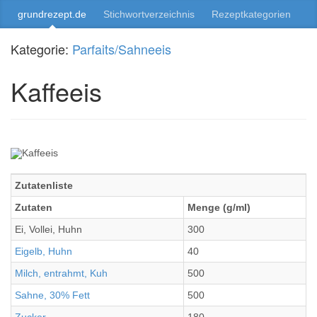
grundrezept.de
Stichwortverzeichnis
Rezeptkategorien
Kategorie:
Parfaits/Sahneeis
Kaffeeis
Zutatenliste
Zutaten
Menge (g/ml)
Ei, Vollei, Huhn
300
Eigelb, Huhn
40
Milch, entrahmt, Kuh
500
Sahne, 30% Fett
500