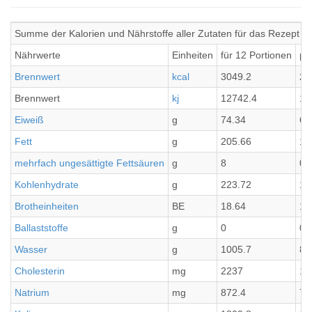
Summe der Kalorien und Nährstoffe aller Zutaten für das Rezept Ka
Nährwerte
Einheiten
für 12 Portionen
pr
Brennwert
kcal
3049.2
25
Brennwert
kj
12742.4
10
Eiweiß
g
74.34
6.
Fett
g
205.66
17
mehrfach ungesättigte Fettsäuren
g
8
0.
Kohlenhydrate
g
223.72
18
Brotheinheiten
BE
18.64
1.
Ballaststoffe
g
0
0
Wasser
g
1005.7
83
Cholesterin
mg
2237
18
Natrium
mg
872.4
72