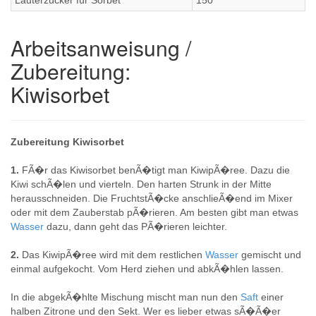
Läuterzucker für Sorbet
150
Arbeitsanweisung /
Zubereitung:
Kiwisorbet
Zubereitung Kiwisorbet
1.
FÃ�r das Kiwisorbet benÃ�tigt man KiwipÃ�ree. Dazu die
Kiwi schÃ�len und vierteln. Den harten Strunk in der Mitte
herausschneiden. Die FruchtstÃ�cke anschlieÃ�end im Mixer
oder mit dem Zauberstab pÃ�rieren. Am besten gibt man etwas
Wasser
dazu, dann geht das PÃ�rieren leichter.
2.
Das KiwipÃ�ree wird mit dem restlichen
Wasser
gemischt und
einmal aufgekocht. Vom Herd ziehen und abkÃ�hlen lassen.
In die abgekÃ�hlte Mischung mischt man nun den
Saft
einer
halben Zitrone und den Sekt. Wer es lieber etwas sÃ�Ã�er