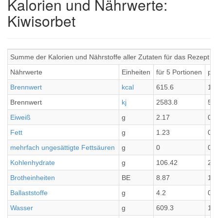
Kalorien und Nährwerte:
Kiwisorbet
Summe der Kalorien und Nährstoffe aller Zutaten für das Rezept Ki
Nährwerte
Einheiten
für 5 Portionen
pro
Brennwert
kcal
615.6
12
Brennwert
kj
2583.8
51
Eiweiß
g
2.17
0.4
Fett
g
1.23
0.2
mehrfach ungesättigte Fettsäuren
g
0
0
Kohlenhydrate
g
106.42
21
Brotheinheiten
BE
8.87
1.7
Ballaststoffe
g
4.2
0.8
Wasser
g
609.3
12