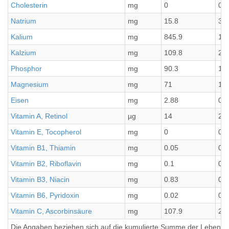
Cholesterin
mg
0
0
Natrium
mg
15.8
3.1
Kalium
mg
845.9
16
Kalzium
mg
109.8
21
Phosphor
mg
90.3
18
Magnesium
mg
71
14.
Eisen
mg
2.88
0.5
Vitamin A, Retinol
µg
14
2.8
Vitamin E, Tocopherol
mg
0
0
Vitamin B1, Thiamin
mg
0.05
0.0
Vitamin B2, Riboflavin
mg
0.1
0.0
Vitamin B3, Niacin
mg
0.83
0.1
Vitamin B6, Pyridoxin
mg
0.02
0
Vitamin C, Ascorbinsäure
mg
107.9
21
Die Angaben beziehen sich auf die kumulierte Summe der Lebensmi