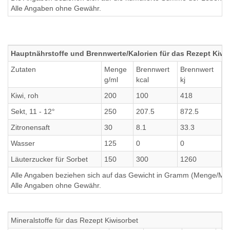
Alle Angaben ohne Gewähr.
Hauptnährstoffe und Brennwerte/Kalorien für das Rezept Kiwi
Zutaten
Menge
Brennwert
Brennwert
E
g/ml
kcal
kj
g
Kiwi, roh
200
100
418
1
Sekt, 11 - 12°
250
207.5
872.5
0
Zitronensaft
30
8.1
33.3
0
Wasser
125
0
0
0
Läuterzucker für Sorbet
150
300
1260
0
Alle Angaben beziehen sich auf das Gewicht in Gramm (Menge/Millili
Alle Angaben ohne Gewähr.
Mineralstoffe für das Rezept Kiwisorbet