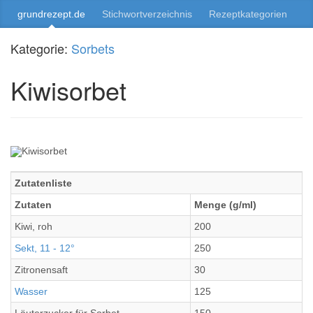
grundrezept.de
Stichwortverzeichnis
Rezeptkategorien
Kategorie:
Sorbets
Kiwisorbet
Zutatenliste
Zutaten
Menge (g/ml)
Kiwi, roh
200
Sekt, 11 - 12°
250
Zitronensaft
30
Wasser
125