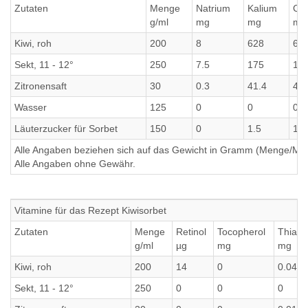
Zutaten
Menge
Natrium
Kalium
Cal
g/ml
mg
mg
mg
Kiwi, roh
200
8
628
62
Sekt, 11 - 12°
250
7.5
175
17
Zitronensaft
30
0.3
41.4
41.
Wasser
125
0
0
0
Läuterzucker für Sorbet
150
0
1.5
1.5
Alle Angaben beziehen sich auf das Gewicht in Gramm (Menge/Millili
Alle Angaben ohne Gewähr.
Vitamine für das Rezept Kiwisorbet
Zutaten
Menge
Retinol
Tocopherol
Thiami
g/ml
µg
mg
mg
Kiwi, roh
200
14
0
0.04
Sekt, 11 - 12°
250
0
0
0