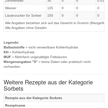
Zitronensaft
30
0
0
0.012
Wasser
125
0
0
0
Läuterzucker für Sorbet
150
0
0
0
Alle Angaben beziehen sich auf das Gewicht in Gramm (Menge/Millili
Alle Angaben ohne Gewähr.
Legende:
Ballaststoffe
= nicht verwertbare Kohlenhydrate.
KH
= Kohlenhydrate.
MUF
= Mehrfach ungesättigte Fettsäuren.
Mengenangaben "0"
= keine Daten oder praktisch nicht
vorhanden.
Weitere Rezepte aus der Kategorie
Sorbets
Rezepte aus der Kategorie Sorbets
Rezeptname