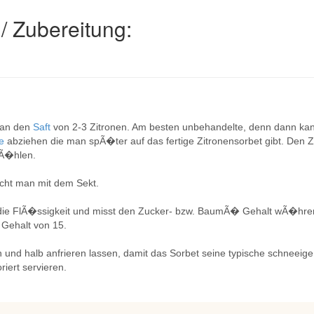
/ Zubereitung:
man den
Saft
von 2-3 Zitronen. Am besten unbehandelte, denn dann kan
le
abziehen die man spÃ�ter auf das fertige Zitronensorbet gibt. Den 
kÃ�hlen.
cht man mit dem Sekt.
die FlÃ�ssigkeit und misst den Zucker- bzw. BaumÃ� Gehalt wÃ�hre
Gehalt von 15.
 und halb anfrieren lassen, damit das Sorbet seine typische schneeig
riert servieren.