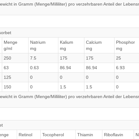
wicht in Gramm (Menge/Milliliter) pro verzehrbaren Anteil der Lebensm
sorbet
Menge
Natrium
Kalium
Calcium
Phosphor
g/ml
mg
mg
mg
mg
250
7.5
175
175
25
63
0.63
86.94
86.94
6.93
125
0
0
0
0
150
0
1.5
1.5
0
wicht in Gramm (Menge/Milliliter) pro verzehrbaren Anteil der Lebensm
et
enge
Retinol
Tocopherol
Thiamin
Riboflavin
N