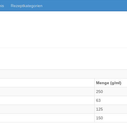
nis
Rezeptkategorien
Menge (g/ml)
250
63
125
150