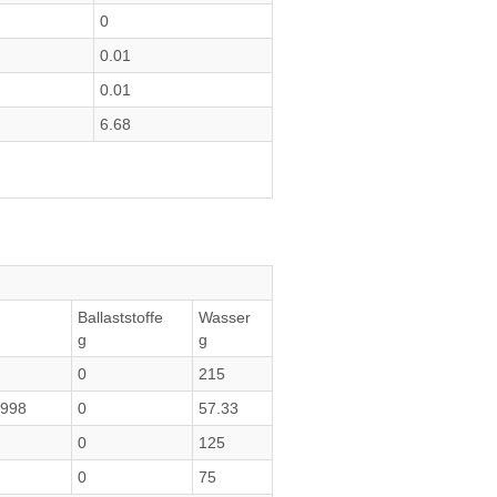
0
0.01
0.01
6.68
Ballaststoffe
Wasser
g
g
0
215
9998
0
57.33
0
125
0
75