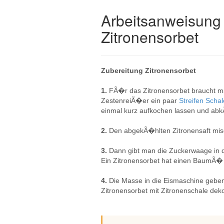
Arbeitsanweisung 
Zitronensorbet
Zubereitung Zitronensorbet
1.
FÃ�r das Zitronensorbet braucht 
ZestenreiÃ�er ein paar
Streifen
Scha
einmal kurz aufkochen lassen und ab
2.
Den abgekÃ�hlten Zitronensaft mis
3.
Dann gibt man die Zuckerwaage in 
Ein Zitronensorbet hat einen BaumÃ� 
4.
Die Masse in die Eismaschine geben
Zitronensorbet mit Zitronenschale deko