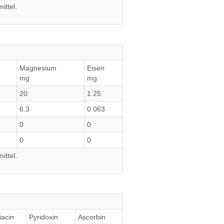
ittel.
Magnesium
Eisen
mg
mg
20
1.25
6.3
0.063
0
0
0
0
ittel.
iacin
Pyridoxin
Ascorbin