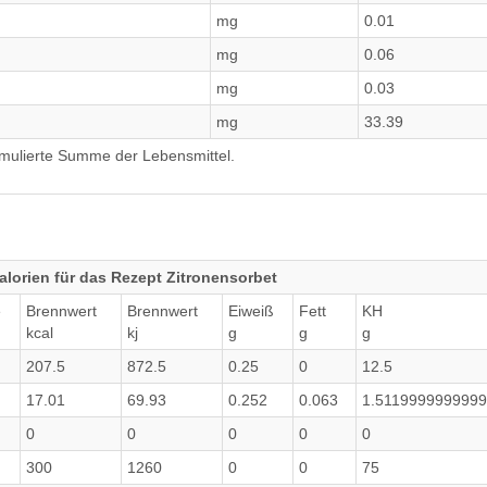
mg
0.01
mg
0.06
mg
0.03
mg
33.39
umulierte Summe der Lebensmittel.
lorien für das Rezept Zitronensorbet
e
Brennwert
Brennwert
Eiweiß
Fett
KH
kcal
kj
g
g
g
207.5
872.5
0.25
0
12.5
17.01
69.93
0.252
0.063
1.511999999999
0
0
0
0
0
300
1260
0
0
75