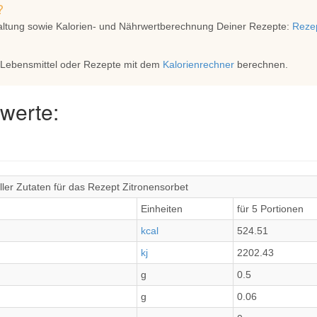
?
altung sowie Kalorien- und Nährwertberechnung Deiner Rezepte:
Rezep
 Lebensmittel oder Rezepte mit dem
Kalorienrechner
berechnen.
werte:
ler Zutaten für das Rezept Zitronensorbet
Einheiten
für 5 Portionen
kcal
524.51
kj
2202.43
g
0.5
g
0.06