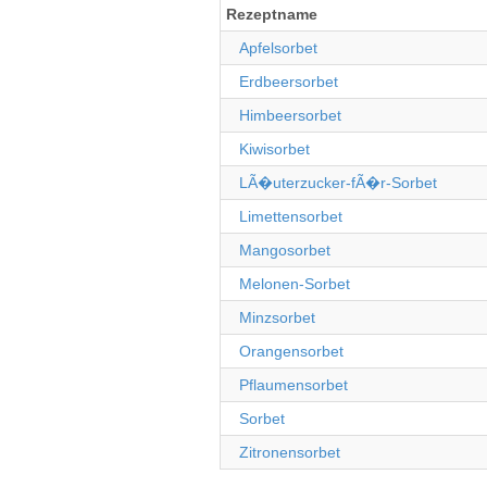
Rezeptname
Apfelsorbet
Erdbeersorbet
Himbeersorbet
Kiwisorbet
LÃ�uterzucker-fÃ�r-Sorbet
Limettensorbet
Mangosorbet
Melonen-Sorbet
Minzsorbet
Orangensorbet
Pflaumensorbet
Sorbet
Zitronensorbet