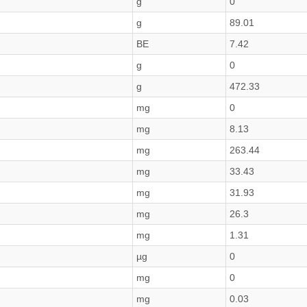
g
0
g
89.01
BE
7.42
g
0
g
472.33
mg
0
mg
8.13
mg
263.44
mg
33.43
mg
31.93
mg
26.3
mg
1.31
µg
0
mg
0
mg
0.03