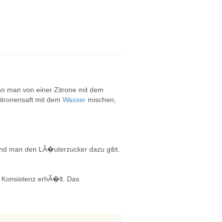
n man von einer Zitrone mit dem
Zitronensaft mit dem
Wasser
mischen,
nd man den LÃ�uterzucker dazu gibt.
e Konsistenz erhÃ�lt. Das