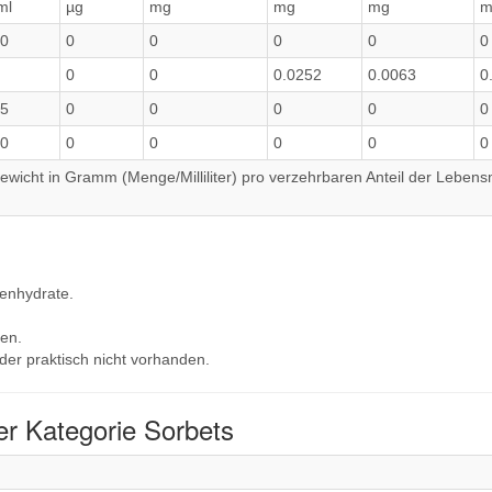
ml
µg
mg
mg
mg
m
0
0
0
0
0
0
0
0
0.0252
0.0063
0
5
0
0
0
0
0
0
0
0
0
0
0
wicht in Gramm (Menge/Milliliter) pro verzehrbaren Anteil der Lebensm
lenhydrate.
en.
der praktisch nicht vorhanden.
er Kategorie Sorbets