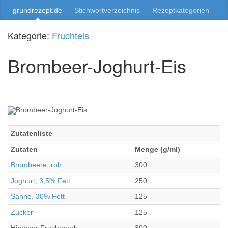
grundrezept.de
Stichwortverzeichnis
Rezeptkategorien
Kategorie:
Fruchteis
Brombeer-Joghurt-Eis
Zutatenliste
Zutaten
Menge (g/ml)
Brombeere, roh
300
Joghurt, 3,5% Fett
250
Sahne, 30% Fett
125
Zucker
125