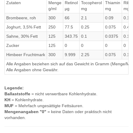
Zutaten
Menge
Retinol
Tocopherol
Thiamin
Ribof
g/ml
µg
mg
mg
mg
Brombeere, roh
300
66
2.1
0.09
0.12
Joghurt, 3,5% Fett
250
77.5
0.25
0.075
0.45
Sahne, 30% Fett
125
343.75
0.1
0.0375
0.18
Zucker
125
0
0
0
0
Himbeer Fruchtmark
300
9.999
2.25
0.075
0.17
Alle Angaben beziehen sich auf das Gewicht in Gramm (Menge/Millili
Alle Angaben ohne Gewähr.
Legende:
Ballaststoffe
= nicht verwertbare Kohlenhydrate.
KH
= Kohlenhydrate.
MUF
= Mehrfach ungesättigte Fettsäuren.
Mengenangaben "0"
= keine Daten oder praktisch nicht
vorhanden.