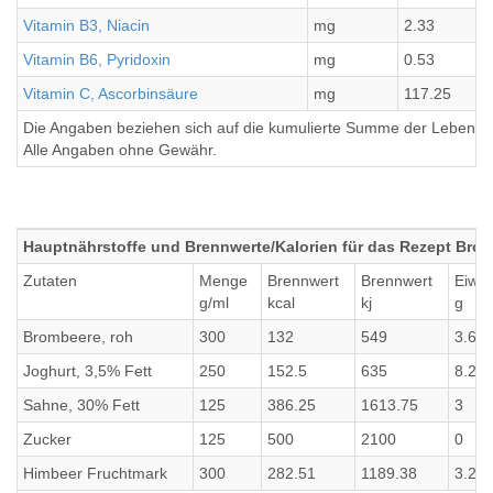
Vitamin B3, Niacin
mg
2.33
Vitamin B6, Pyridoxin
mg
0.53
Vitamin C, Ascorbinsäure
mg
117.25
Die Angaben beziehen sich auf die kumulierte Summe der Lebensmi
Alle Angaben ohne Gewähr.
Hauptnährstoffe und Brennwerte/Kalorien für das Rezept Bro
Zutaten
Menge
Brennwert
Brennwert
Eiwei
g/ml
kcal
kj
g
Brombeere, roh
300
132
549
3.6
Joghurt, 3,5% Fett
250
152.5
635
8.25
Sahne, 30% Fett
125
386.25
1613.75
3
Zucker
125
500
2100
0
Himbeer Fruchtmark
300
282.51
1189.38
3.24