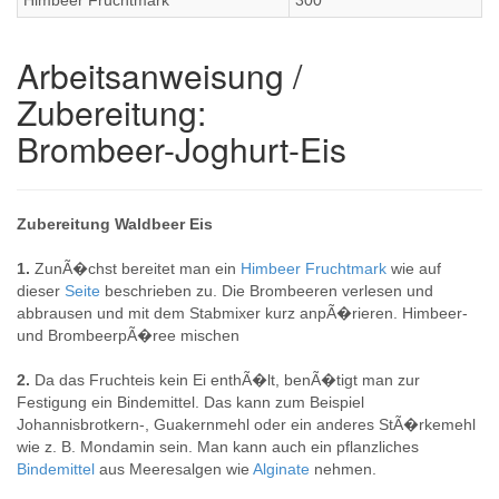
Himbeer Fruchtmark
300
Arbeitsanweisung /
Zubereitung:
Brombeer-Joghurt-Eis
Zubereitung Waldbeer Eis
1.
ZunÃ�chst bereitet man ein
Himbeer Fruchtmark
wie auf
dieser
Seite
beschrieben zu. Die Brombeeren verlesen und
abbrausen und mit dem Stabmixer kurz anpÃ�rieren. Himbeer-
und BrombeerpÃ�ree mischen
2.
Da das Fruchteis kein Ei enthÃ�lt, benÃ�tigt man zur
Festigung ein Bindemittel. Das kann zum Beispiel
Johannisbrotkern-, Guakernmehl oder ein anderes StÃ�rkemehl
wie z. B. Mondamin sein. Man kann auch ein pflanzliches
Bindemittel
aus Meeresalgen wie
Alginate
nehmen.