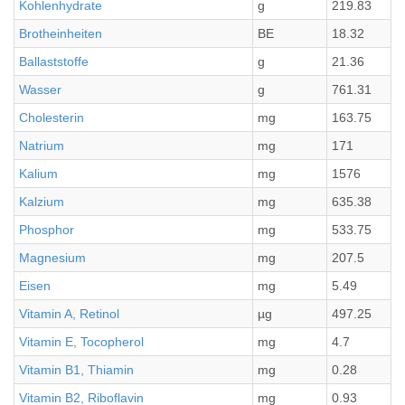
Kohlenhydrate
g
219.83
Brotheinheiten
BE
18.32
Ballaststoffe
g
21.36
Wasser
g
761.31
Cholesterin
mg
163.75
Natrium
mg
171
Kalium
mg
1576
Kalzium
mg
635.38
Phosphor
mg
533.75
Magnesium
mg
207.5
Eisen
mg
5.49
Vitamin A, Retinol
µg
497.25
Vitamin E, Tocopherol
mg
4.7
Vitamin B1, Thiamin
mg
0.28
Vitamin B2, Riboflavin
mg
0.93