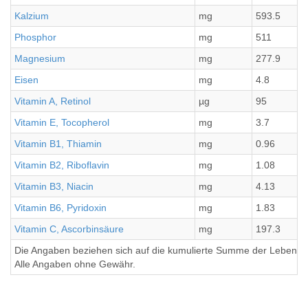
Kalzium
mg
593.5
Phosphor
mg
511
Magnesium
mg
277.9
Eisen
mg
4.8
Vitamin A, Retinol
µg
95
Vitamin E, Tocopherol
mg
3.7
Vitamin B1, Thiamin
mg
0.96
Vitamin B2, Riboflavin
mg
1.08
Vitamin B3, Niacin
mg
4.13
Vitamin B6, Pyridoxin
mg
1.83
Vitamin C, Ascorbinsäure
mg
197.3
Die Angaben beziehen sich auf die kumulierte Summe der Lebensmi
Alle Angaben ohne Gewähr.