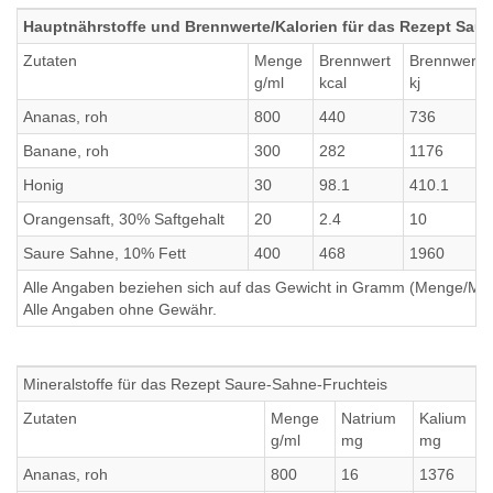
Hauptnährstoffe und Brennwerte/Kalorien für das Rezept Saur
Zutaten
Menge
Brennwert
Brennwert
g/ml
kcal
kj
Ananas, roh
800
440
736
Banane, roh
300
282
1176
Honig
30
98.1
410.1
Orangensaft, 30% Saftgehalt
20
2.4
10
Saure Sahne, 10% Fett
400
468
1960
Alle Angaben beziehen sich auf das Gewicht in Gramm (Menge/Millili
Alle Angaben ohne Gewähr.
Mineralstoffe für das Rezept Saure-Sahne-Fruchteis
Zutaten
Menge
Natrium
Kalium
g/ml
mg
mg
Ananas, roh
800
16
1376