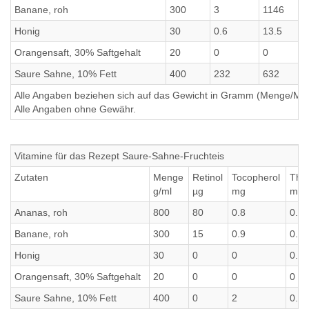
Banane, roh
300
3
1146
Honig
30
0.6
13.5
Orangensaft, 30% Saftgehalt
20
0
0
Saure Sahne, 10% Fett
400
232
632
Alle Angaben beziehen sich auf das Gewicht in Gramm (Menge/Millili
Alle Angaben ohne Gewähr.
Vitamine für das Rezept Saure-Sahne-Fruchteis
Zutaten
Menge
Retinol
Tocopherol
Thi
g/ml
µg
mg
mg
Ananas, roh
800
80
0.8
0.64
Banane, roh
300
15
0.9
0.15
Honig
30
0
0
0.0
Orangensaft, 30% Saftgehalt
20
0
0
0
Saure Sahne, 10% Fett
400
0
2
0.16