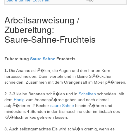
Saure Sahne, 10% Fett
400
Arbeitsanweisung /
Zubereitung:
Saure-Sahne-Fruchteis
Zubereitung
Saure
Sahne
Fruchteis
1.
Die Ananas schÃ�len, die Augen und den harten Kern
herausschneiden. Dann vierteln und in kleine StÃ�ckchen
schneiden. Zusammen mit dem Orangensaft im Mixer pÃ�rieren.
2.
2-3 kleine Bananen schÃ�len und in
Scheiben
schneiden. Mit
dem
Honig
zum AnanaspÃ�ree geben und noch einmal
aufpÃ�rieren. 2 Becher
saure
Sahne
hinein rÃ�hren und
mindestens 4 Stunden in der Eismaschine oder im Eisfach des
KÃ�hlschrankes gefrieren lassen.
3.
Auch selbstgemachtes Eis wird schÃ�n cremig, wenn es