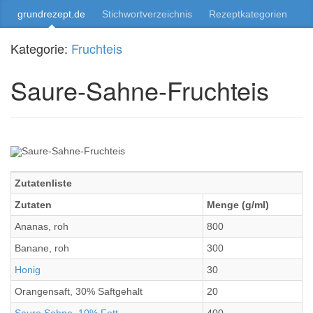
grundrezept.de
Stichwortverzeichnis
Rezeptkategorien
Kategorie:
Fruchteis
Saure-Sahne-Fruchteis
Zutatenliste
Zutaten
Menge (g/ml)
Ananas, roh
800
Banane, roh
300
Honig
30
Orangensaft, 30% Saftgehalt
20