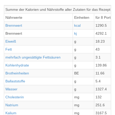
Summe der Kalorien und Nährstoffe aller Zutaten für das Rezept 
Nährwerte
Einheiten
für 8 Portio
Brennwert
kcal
1290.5
Brennwert
kj
4292.1
Eiweiß
g
18.23
Fett
g
43
mehrfach ungesättigte Fettsäuren
g
3.1
Kohlenhydrate
g
139.86
Brotheinheiten
BE
11.66
Ballaststoffe
g
5.4
Wasser
g
1327.4
Cholesterin
mg
132
Natrium
mg
251.6
Kalium
mg
3167.5