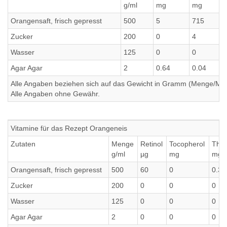
g/ml
mg
mg
Orangensaft, frisch gepresst
500
5
715
Zucker
200
0
4
Wasser
125
0
0
Agar Agar
2
0.64
0.04
Alle Angaben beziehen sich auf das Gewicht in Gramm (Menge/Millili
Alle Angaben ohne Gewähr.
Vitamine für das Rezept Orangeneis
Zutaten
Menge
Retinol
Tocopherol
Thia
g/ml
µg
mg
mg
Orangensaft, frisch gepresst
500
60
0
0.35
Zucker
200
0
0
0
Wasser
125
0
0
0
Agar Agar
2
0
0
0