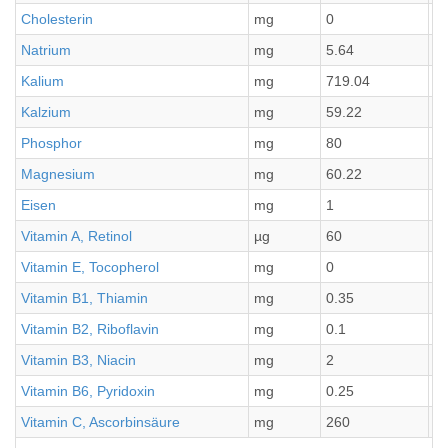
Cholesterin
mg
0
0
Natrium
mg
5.64
1.
Kalium
mg
719.04
1
Kalzium
mg
59.22
11
Phosphor
mg
80
1
Magnesium
mg
60.22
1
Eisen
mg
1
0.
Vitamin A, Retinol
µg
60
1
Vitamin E, Tocopherol
mg
0
0
Vitamin B1, Thiamin
mg
0.35
0.
Vitamin B2, Riboflavin
mg
0.1
0.
Vitamin B3, Niacin
mg
2
0.
Vitamin B6, Pyridoxin
mg
0.25
0.
Vitamin C, Ascorbinsäure
mg
260
5