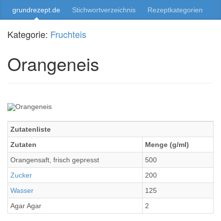
grundrezept.de
Stichwortverzeichnis
Rezeptkategorien
Kategorie:
Fruchteis
Orangeneis
Zutatenliste
Zutaten
Menge (g/ml)
Orangensaft, frisch gepresst
500
Zucker
200
Wasser
125
Agar Agar
2