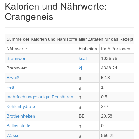
Kalorien und Nährwerte:
Orangeneis
Summe der Kalorien und Nährstoffe aller Zutaten für das Rezept O
Nährwerte
Einheiten
für 5 Portionen
pr
Brennwert
kcal
1036.76
2
Brennwert
kj
4348.24
8
Eiweiß
g
5.18
1.
Fett
g
1
0.
mehrfach ungesättigte Fettsäuren
g
0.5
0.
Kohlenhydrate
g
247
49
Brotheinheiten
BE
20.58
4.
Ballaststoffe
g
0
0
Wasser
g
566.28
1