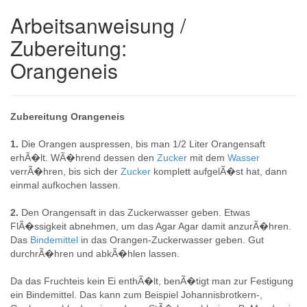
Arbeitsanweisung /
Zubereitung:
Orangeneis
Zubereitung Orangeneis
1.
Die Orangen auspressen, bis man 1/2 Liter Orangensaft
erhÃ�lt. WÃ�hrend dessen den
Zucker
mit dem
Wasser
verrÃ�hren, bis sich der
Zucker
komplett aufgelÃ�st hat, dann
einmal aufkochen lassen.
2.
Den Orangensaft in das Zuckerwasser geben. Etwas
FlÃ�ssigkeit abnehmen, um das Agar Agar damit anzurÃ�hren.
Das
Bindemittel
in das Orangen-Zuckerwasser geben. Gut
durchrÃ�hren und abkÃ�hlen lassen.
Da das Fruchteis kein Ei enthÃ�lt, benÃ�tigt man zur Festigung
ein Bindemittel. Das kann zum Beispiel Johannisbrotkern-,