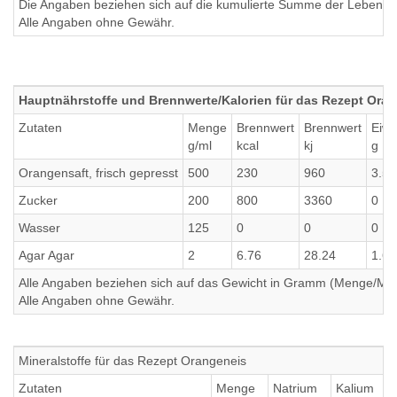
Die Angaben beziehen sich auf die kumulierte Summe der Lebensmi
Alle Angaben ohne Gewähr.
Hauptnährstoffe und Brennwerte/Kalorien für das Rezept Ora
Zutaten
Menge
Brennwert
Brennwert
Eiwe
g/ml
kcal
kj
g
Orangensaft, frisch gepresst
500
230
960
3.5
Zucker
200
800
3360
0
Wasser
125
0
0
0
Agar Agar
2
6.76
28.24
1.6
Alle Angaben beziehen sich auf das Gewicht in Gramm (Menge/Millili
Alle Angaben ohne Gewähr.
Mineralstoffe für das Rezept Orangeneis
Zutaten
Menge
Natrium
Kalium