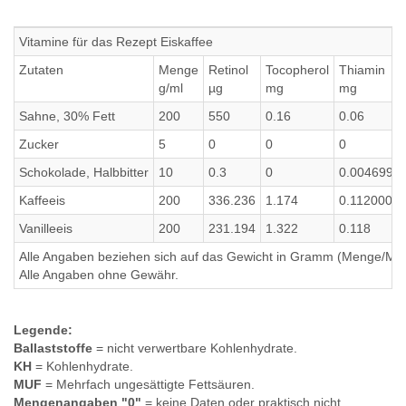
Vitamine für das Rezept Eiskaffee
Zutaten
Menge
Retinol
Tocopherol
Thiamin
g/ml
µg
mg
mg
Sahne, 30% Fett
200
550
0.16
0.06
Zucker
5
0
0
0
Schokolade, Halbbitter
10
0.3
0
0.0046999
Kaffeeis
200
336.236
1.174
0.1120000
Vanilleeis
200
231.194
1.322
0.118
Alle Angaben beziehen sich auf das Gewicht in Gramm (Menge/Millili
Alle Angaben ohne Gewähr.
Legende:
Ballaststoffe
= nicht verwertbare Kohlenhydrate.
KH
= Kohlenhydrate.
MUF
= Mehrfach ungesättigte Fettsäuren.
Mengenangaben "0"
= keine Daten oder praktisch nicht