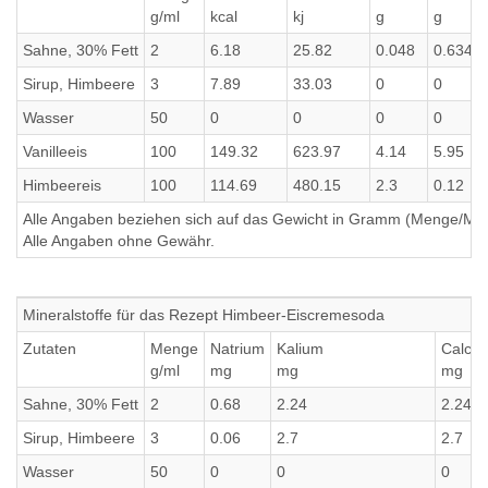
g/ml
kcal
kj
g
g
Sahne, 30% Fett
2
6.18
25.82
0.048
0.634
Sirup, Himbeere
3
7.89
33.03
0
0
Wasser
50
0
0
0
0
Vanilleeis
100
149.32
623.97
4.14
5.95
Himbeereis
100
114.69
480.15
2.3
0.12
Alle Angaben beziehen sich auf das Gewicht in Gramm (Menge/Millili
Alle Angaben ohne Gewähr.
Mineralstoffe für das Rezept Himbeer-Eiscremesoda
Zutaten
Menge
Natrium
Kalium
Calci
g/ml
mg
mg
mg
Sahne, 30% Fett
2
0.68
2.24
2.24
Sirup, Himbeere
3
0.06
2.7
2.7
Wasser
50
0
0
0