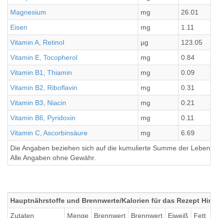
Magnesium
mg
26.01
Eisen
mg
1.11
Vitamin A, Retinol
µg
123.05
Vitamin E, Tocopherol
mg
0.84
Vitamin B1, Thiamin
mg
0.09
Vitamin B2, Riboflavin
mg
0.31
Vitamin B3, Niacin
mg
0.21
Vitamin B6, Pyridoxin
mg
0.11
Vitamin C, Ascorbinsäure
mg
6.69
Die Angaben beziehen sich auf die kumulierte Summe der Lebensmi
Alle Angaben ohne Gewähr.
Hauptnährstoffe und Brennwerte/Kalorien für das Rezept Him
Zutaten
Menge
Brennwert
Brennwert
Eiweiß
Fett