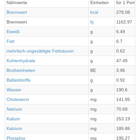
Nährwerte
Einheiten
für 1 Portio
Brennwert
kcal
278.08
Brennwert
kj
1162.97
Eiweiß
g
6.49
Fett
g
6.7
mehrfach ungesättigte Fettsäuren
g
0.62
Kohlenhydrate
g
47.49
Brotheinheiten
BE
3.96
Ballaststoffe
g
0.92
Wasser
g
190.6
Cholesterin
mg
141.85
Natrium
mg
70.69
Kalium
mg
253.19
Kalzium
mg
185.86
Phosphor
mg
195.27