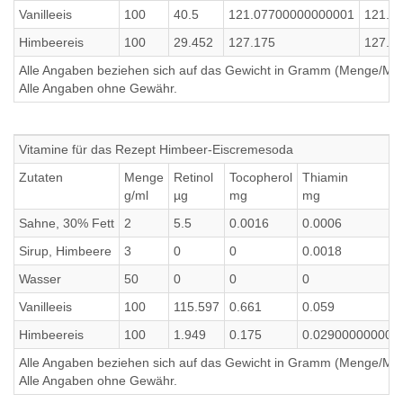
Vanilleeis
100
40.5
121.07700000000001
121.0
Himbeereis
100
29.452
127.175
127.1
Alle Angaben beziehen sich auf das Gewicht in Gramm (Menge/Millili
Alle Angaben ohne Gewähr.
Vitamine für das Rezept Himbeer-Eiscremesoda
Zutaten
Menge
Retinol
Tocopherol
Thiamin
g/ml
µg
mg
mg
Sahne, 30% Fett
2
5.5
0.0016
0.0006
Sirup, Himbeere
3
0
0
0.0018
Wasser
50
0
0
0
Vanilleeis
100
115.597
0.661
0.059
Himbeereis
100
1.949
0.175
0.029000000000
Alle Angaben beziehen sich auf das Gewicht in Gramm (Menge/Millili
Alle Angaben ohne Gewähr.