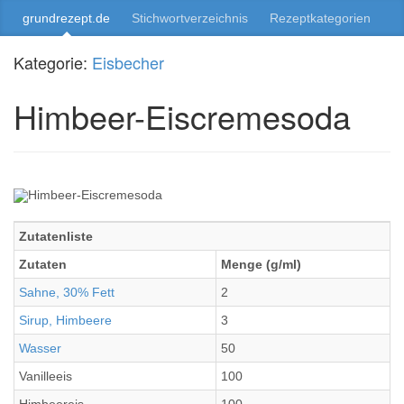
grundrezept.de
Stichwortverzeichnis
Rezeptkategorien
Kategorie:
Eisbecher
Himbeer-Eiscremesoda
Zutatenliste
Zutaten
Menge (g/ml)
Sahne, 30% Fett
2
Sirup, Himbeere
3
Wasser
50
Vanilleeis
100