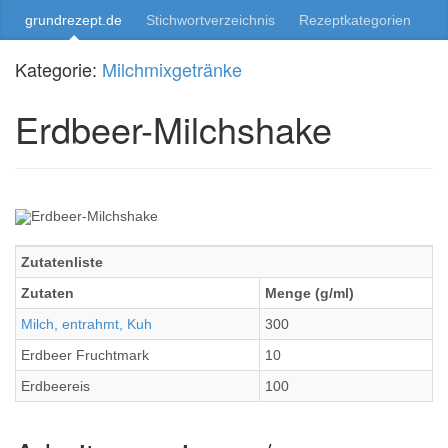
grundrezept.de
Stichwortverzeichnis
Rezeptkategorien
Kategorie:
Milchmixgetränke
Erdbeer-Milchshake
Zutatenliste
Zutaten
Menge (g/ml)
Milch, entrahmt, Kuh
300
Erdbeer Fruchtmark
10
Erdbeereis
100