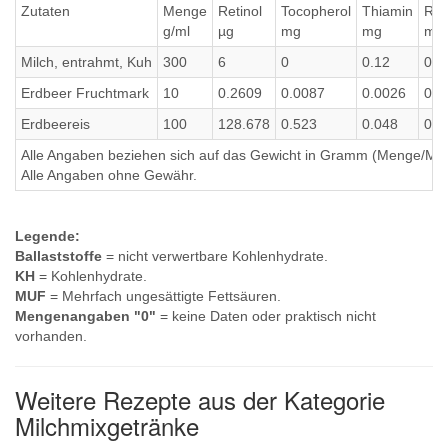
Zutaten
Menge
Retinol
Tocopherol
Thiamin
Rib
g/ml
µg
mg
mg
mg
Milch, entrahmt, Kuh
300
6
0
0.12
0.5
Erdbeer Fruchtmark
10
0.2609
0.0087
0.0026
0.0
Erdbeereis
100
128.678
0.523
0.048
0.1
Alle Angaben beziehen sich auf das Gewicht in Gramm (Menge/Millili
Alle Angaben ohne Gewähr.
Legende:
Ballaststoffe
= nicht verwertbare Kohlenhydrate.
KH
= Kohlenhydrate.
MUF
= Mehrfach ungesättigte Fettsäuren.
Mengenangaben "0"
= keine Daten oder praktisch nicht
vorhanden.
Weitere Rezepte aus der Kategorie
Milchmixgetränke