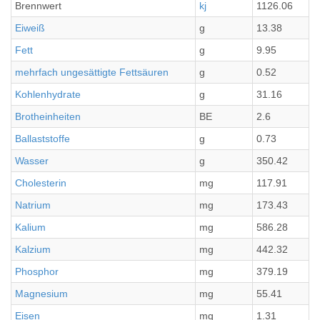
Brennwert
kj
1126.06
Eiweiß
g
13.38
Fett
g
9.95
mehrfach ungesättigte Fettsäuren
g
0.52
Kohlenhydrate
g
31.16
Brotheinheiten
BE
2.6
Ballaststoffe
g
0.73
Wasser
g
350.42
Cholesterin
mg
117.91
Natrium
mg
173.43
Kalium
mg
586.28
Kalzium
mg
442.32
Phosphor
mg
379.19
Magnesium
mg
55.41
Eisen
mg
1.31