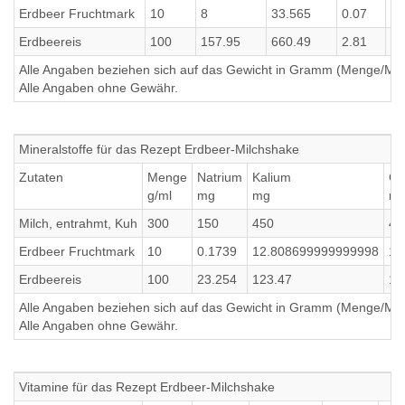
Erdbeer Fruchtmark
10
8
33.565
0.07
0.
Erdbeereis
100
157.95
660.49
2.81
9.
Alle Angaben beziehen sich auf das Gewicht in Gramm (Menge/Millili
Alle Angaben ohne Gewähr.
Mineralstoffe für das Rezept Erdbeer-Milchshake
Zutaten
Menge
Natrium
Kalium
Ca
g/ml
mg
mg
m
Milch, entrahmt, Kuh
300
150
450
45
Erdbeer Fruchtmark
10
0.1739
12.808699999999998
12
Erdbeereis
100
23.254
123.47
12
Alle Angaben beziehen sich auf das Gewicht in Gramm (Menge/Millili
Alle Angaben ohne Gewähr.
Vitamine für das Rezept Erdbeer-Milchshake