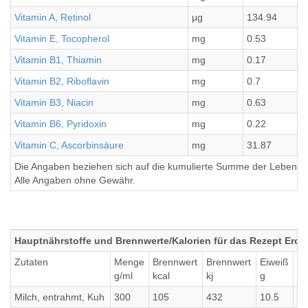
Vitamin A, Retinol
µg
134.94
Vitamin E, Tocopherol
mg
0.53
Vitamin B1, Thiamin
mg
0.17
Vitamin B2, Riboflavin
mg
0.7
Vitamin B3, Niacin
mg
0.63
Vitamin B6, Pyridoxin
mg
0.22
Vitamin C, Ascorbinsäure
mg
31.87
Die Angaben beziehen sich auf die kumulierte Summe der Lebensmi
Alle Angaben ohne Gewähr.
Hauptnährstoffe und Brennwerte/Kalorien für das Rezept Erd
Zutaten
Menge
Brennwert
Brennwert
Eiweiß
Fe
g/ml
kcal
kj
g
g
Milch, entrahmt, Kuh
300
105
432
10.5
0.