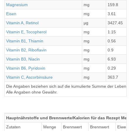
Magnesium
mg
159.8
Eisen
mg
3.61
Vitamin A, Retinol
µg
3427.45
Vitamin E, Tocopherol
mg
1.15
Vitamin B1, Thiamin
mg
0.56
Vitamin B2, Riboflavin
mg
0.9
Vitamin B3, Niacin
mg
6.93
Vitamin B6, Pyridoxin
mg
0.29
Vitamin C, Ascorbinsäure
mg
363.7
Die Angaben beziehen sich auf die kumulierte Summe der Lebensmi
Alle Angaben ohne Gewähr.
Hauptnährstoffe und Brennwerte/Kalorien für das Rezept Mel
Zutaten
Menge
Brennwert
Brennwert
Eiweiß