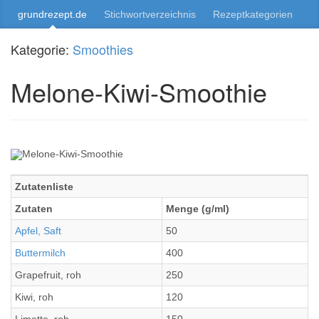
grundrezept.de
Stichwortverzeichnis
Rezeptkategorien
Kategorie:
Smoothies
Melone-Kiwi-Smoothie
Zutatenliste
Zutaten
Menge (g/ml)
Apfel, Saft
50
Buttermilch
400
Grapefruit, roh
250
Kiwi, roh
120