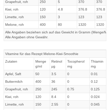
Grapefruit, roh
250
5
370
370
Kiwi, roh
120
4.8
376.8
376.8
Limette, roh
150
3
123
123
Melone, roh
400
80
1320
1320
Alle Angaben beziehen sich auf das Gewicht in Gramm (Menge/Millili
Alle Angaben ohne Gewähr.
Vitamine für das Rezept Melone-Kiwi-Smoothie
Zutaten
Menge
Retinol
Tocopherol
Thiamin
g/ml
µg
mg
mg
Apfel, Saft
50
3.5
0
0.01
Buttermilch
400
36
0
0.12
Grapefruit, roh
250
245
0.75
0.125
Kiwi, roh
120
8.4
0
0.024
Limette, roh
150
2.55
0
0.045