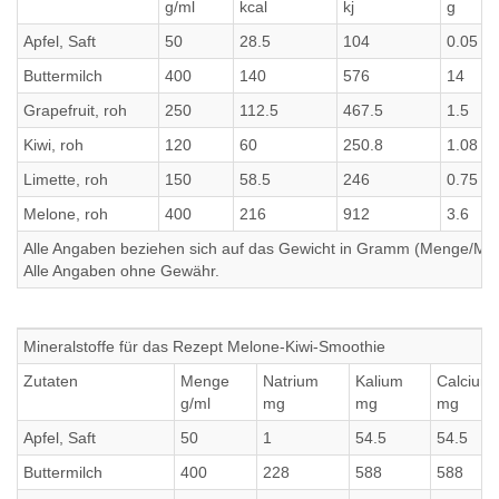
g/ml
kcal
kj
g
Apfel, Saft
50
28.5
104
0.05
Buttermilch
400
140
576
14
Grapefruit, roh
250
112.5
467.5
1.5
Kiwi, roh
120
60
250.8
1.08
Limette, roh
150
58.5
246
0.75
Melone, roh
400
216
912
3.6
Alle Angaben beziehen sich auf das Gewicht in Gramm (Menge/Millili
Alle Angaben ohne Gewähr.
Mineralstoffe für das Rezept Melone-Kiwi-Smoothie
Zutaten
Menge
Natrium
Kalium
Calcium
g/ml
mg
mg
mg
Apfel, Saft
50
1
54.5
54.5
Buttermilch
400
228
588
588