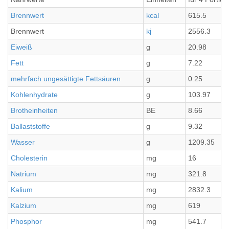
Brennwert
kcal
615.5
Brennwert
kj
2556.3
Eiweiß
g
20.98
Fett
g
7.22
mehrfach ungesättigte Fettsäuren
g
0.25
Kohlenhydrate
g
103.97
Brotheinheiten
BE
8.66
Ballaststoffe
g
9.32
Wasser
g
1209.35
Cholesterin
mg
16
Natrium
mg
321.8
Kalium
mg
2832.3
Kalzium
mg
619
Phosphor
mg
541.7