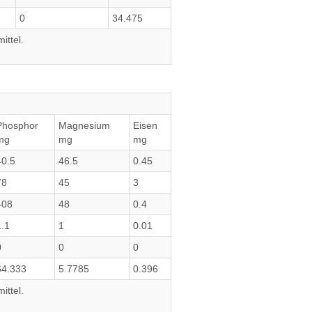
0
34.475
ittel.
Phosphor
Magnesium
Eisen
mg
mg
mg
40.5
46.5
0.45
78
45
3
408
48
0.4
1.1
1
0.01
0
0
0
64.333
5.7785
0.396
ittel.