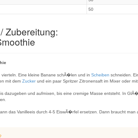
50
/ Zubereitung:
Smoothie
hie
vierteln. Eine kleine Banane schÃ�len und in
Scheiben
schneiden. Ei
men mit dem
Zucker
und ein paar Spritzer Zitronensaft im Mixer oder 
eis dazugeben und aufmixen, bis eine cremige Masse entsteht. In GlÃ�
en.
nn das Vanilleeis durch 4-5 EiswÃ�rfel ersetzen. Dann braucht man a
?