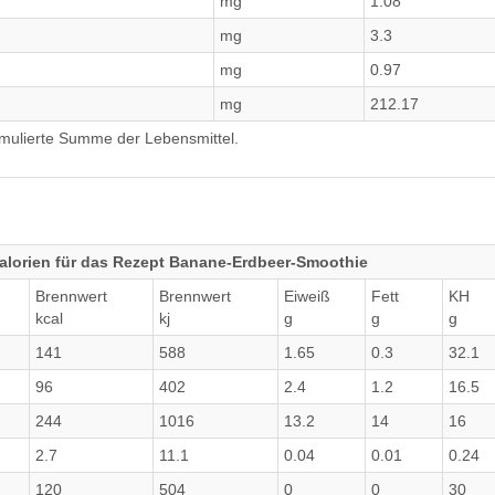
mg
1.08
mg
3.3
mg
0.97
mg
212.17
umulierte Summe der Lebensmittel.
alorien für das Rezept Banane-Erdbeer-Smoothie
Brennwert
Brennwert
Eiweiß
Fett
KH
kcal
kj
g
g
g
141
588
1.65
0.3
32.1
96
402
2.4
1.2
16.5
244
1016
13.2
14
16
2.7
11.1
0.04
0.01
0.24
120
504
0
0
30