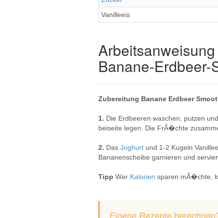
Vanilleeis
Arbeitsanweisung 
Banane-Erdbeer-
Zubereitung Banane Erdbeer Smoot
1.
Die Erdbeeren waschen, putzen und 
beiseite legen. Die FrÃ�chte zusam
2.
Das
Joghurt
und 1-2 Kugeln Vanille
Bananenscheibe garnieren und servier
Tipp
Wer
Kalorien
sparen mÃ�chte, ka
Eigene Rezepte berechnen