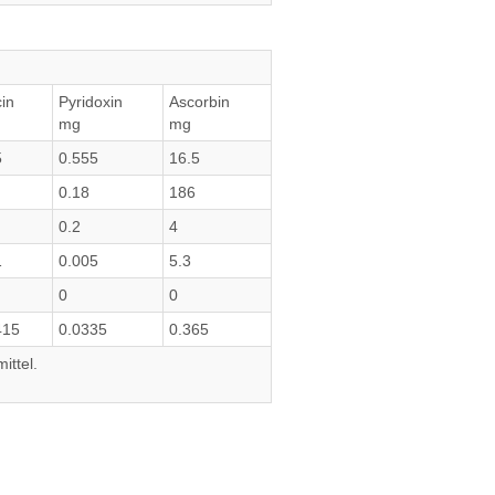
in
Pyridoxin
Ascorbin
mg
mg
5
0.555
16.5
0.18
186
0.2
4
1
0.005
5.3
0
0
415
0.0335
0.365
ittel.