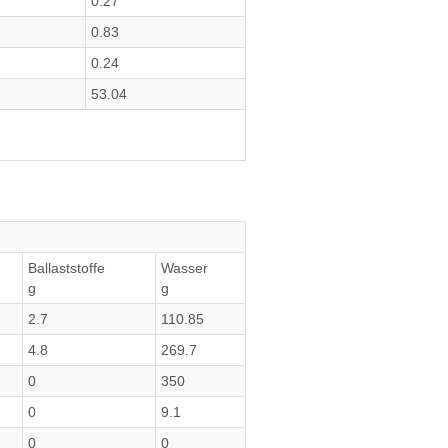
0.27
0.83
0.24
53.04
Ballaststoffe
Wasser
g
g
2.7
110.85
4.8
269.7
0
350
0
9.1
0
0