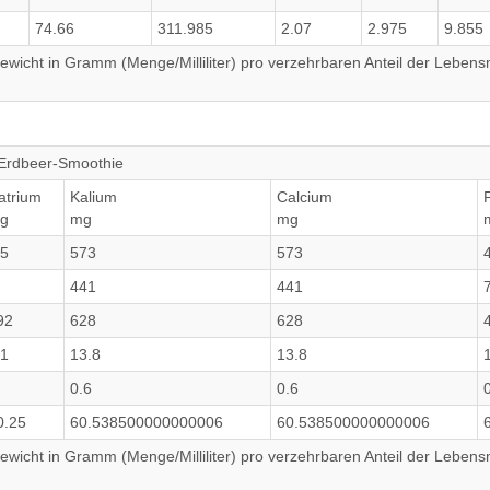
74.66
311.985
2.07
2.975
9.855
wicht in Gramm (Menge/Milliliter) pro verzehrbaren Anteil der Lebensm
-Erdbeer-Smoothie
atrium
Kalium
Calcium
g
mg
mg
.5
573
573
441
441
92
628
628
.1
13.8
13.8
0.6
0.6
0.25
60.538500000000006
60.538500000000006
wicht in Gramm (Menge/Milliliter) pro verzehrbaren Anteil der Lebensm