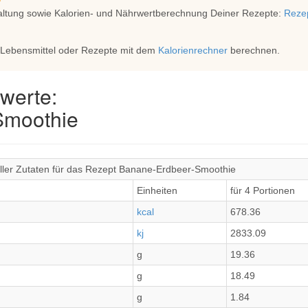
altung sowie Kalorien- und Nährwertberechnung Deiner Rezepte:
Rezep
 Lebensmittel oder Rezepte mit dem
Kalorienrechner
berechnen.
werte:
Smoothie
ller Zutaten für das Rezept Banane-Erdbeer-Smoothie
Einheiten
für 4 Portionen
kcal
678.36
kj
2833.09
g
19.36
g
18.49
g
1.84