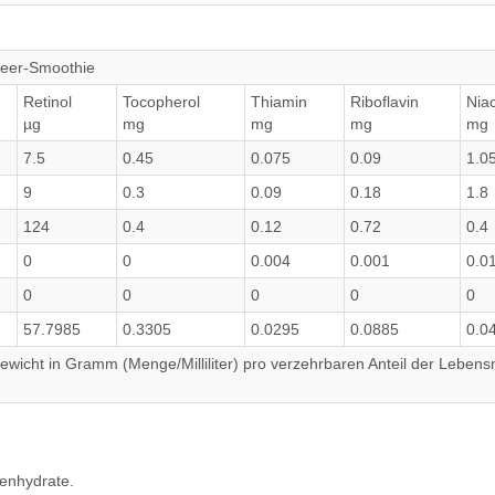
beer-Smoothie
Retinol
Tocopherol
Thiamin
Riboflavin
Niac
µg
mg
mg
mg
mg
7.5
0.45
0.075
0.09
1.0
9
0.3
0.09
0.18
1.8
124
0.4
0.12
0.72
0.4
0
0
0.004
0.001
0.0
0
0
0
0
0
57.7985
0.3305
0.0295
0.0885
0.0
wicht in Gramm (Menge/Milliliter) pro verzehrbaren Anteil der Lebensm
lenhydrate.