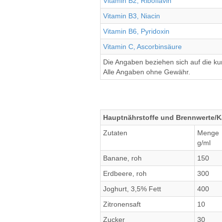
Vitamin B2, Riboflavin
Vitamin B3, Niacin
Vitamin B6, Pyridoxin
Vitamin C, Ascorbinsäure
Die Angaben beziehen sich auf die k
Alle Angaben ohne Gewähr.
Hauptnährstoffe und Brennwerte/K
Zutaten
Menge
g/ml
Banane, roh
150
Erdbeere, roh
300
Joghurt, 3,5% Fett
400
Zitronensaft
10
Zucker
30