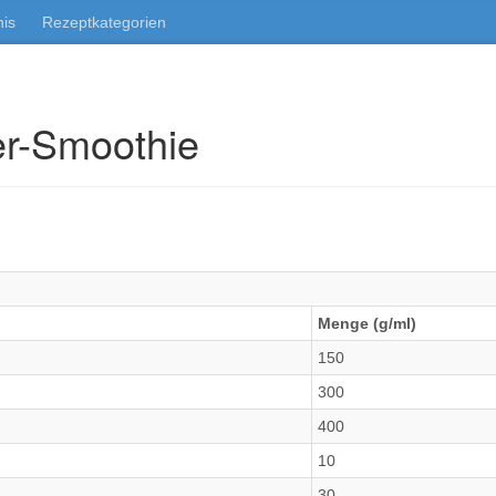
nis
Rezeptkategorien
r-Smoothie
Menge (g/ml)
150
300
400
10
30