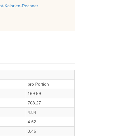
t-Kalorien-Rechner
pro Portion
169.59
708.27
4.84
4.62
0.46