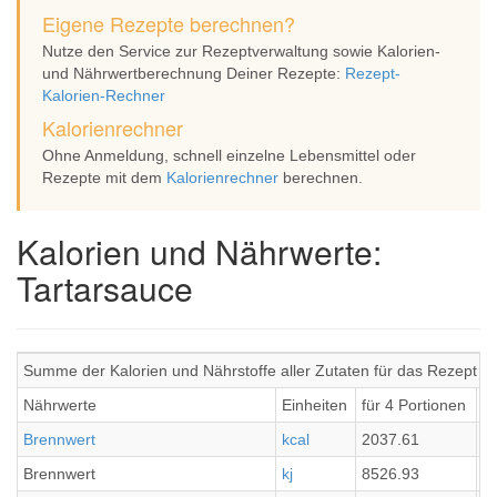
Eigene Rezepte berechnen?
Nutze den Service zur Rezeptverwaltung sowie Kalorien-
und Nährwertberechnung Deiner Rezepte:
Rezept-
Kalorien-Rechner
Kalorienrechner
Ohne Anmeldung, schnell einzelne Lebensmittel oder
Rezepte mit dem
Kalorienrechner
berechnen.
Kalorien und Nährwerte:
Tartarsauce
Summe der Kalorien und Nährstoffe aller Zutaten für das Rezept T
Nährwerte
Einheiten
für 4 Portionen
pr
Brennwert
kcal
2037.61
5
Brennwert
kj
8526.93
2