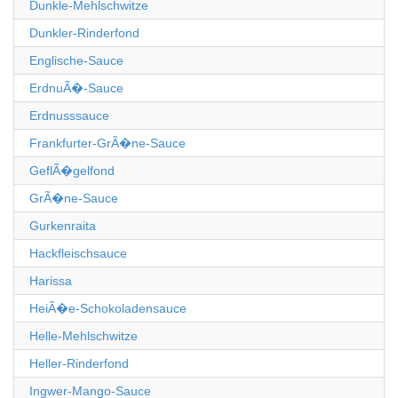
Dunkle-Mehlschwitze
Dunkler-Rinderfond
Englische-Sauce
ErdnuÃ�-Sauce
Erdnusssauce
Frankfurter-GrÃ�ne-Sauce
GeflÃ�gelfond
GrÃ�ne-Sauce
Gurkenraita
Hackfleischsauce
Harissa
HeiÃ�e-Schokoladensauce
Helle-Mehlschwitze
Heller-Rinderfond
Ingwer-Mango-Sauce