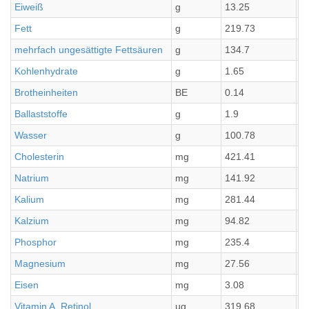
Eiweiß
g
13.25
3
Fett
g
219.73
5
mehrfach ungesättigte Fettsäuren
g
134.7
3
Kohlenhydrate
g
1.65
0
Brotheinheiten
BE
0.14
0
Ballaststoffe
g
1.9
0
Wasser
g
100.78
2
Cholesterin
mg
421.41
1
Natrium
mg
141.92
3
Kalium
mg
281.44
7
Kalzium
mg
94.82
2
Phosphor
mg
235.4
5
Magnesium
mg
27.56
6
Eisen
mg
3.08
0
Vitamin A, Retinol
µg
319.68
7