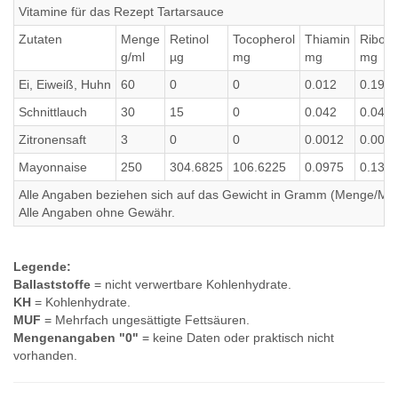
Vitamine für das Rezept Tartarsauce
Zutaten
Menge
Retinol
Tocopherol
Thiamin
Ribofl
g/ml
µg
mg
mg
mg
Ei, Eiweiß, Huhn
60
0
0
0.012
0.192
Schnittlauch
30
15
0
0.042
0.045
Zitronensaft
3
0
0
0.0012
0.000
Mayonnaise
250
304.6825
106.6225
0.0975
0.135
Alle Angaben beziehen sich auf das Gewicht in Gramm (Menge/Millili
Alle Angaben ohne Gewähr.
Legende:
Ballaststoffe
= nicht verwertbare Kohlenhydrate.
KH
= Kohlenhydrate.
MUF
= Mehrfach ungesättigte Fettsäuren.
Mengenangaben "0"
= keine Daten oder praktisch nicht
vorhanden.