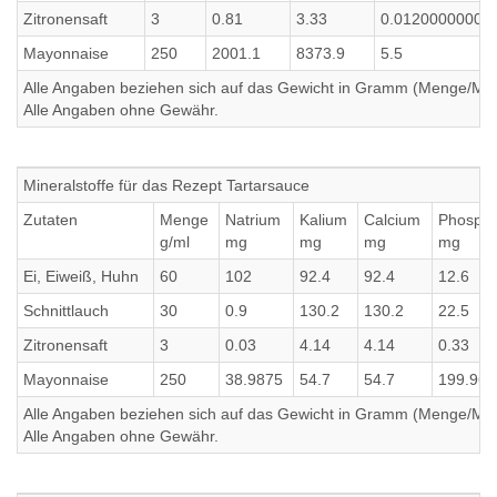
Zitronensaft
3
0.81
3.33
0.01200000000
Mayonnaise
250
2001.1
8373.9
5.5
Alle Angaben beziehen sich auf das Gewicht in Gramm (Menge/Millili
Alle Angaben ohne Gewähr.
Mineralstoffe für das Rezept Tartarsauce
Zutaten
Menge
Natrium
Kalium
Calcium
Phosph
g/ml
mg
mg
mg
mg
Ei, Eiweiß, Huhn
60
102
92.4
92.4
12.6
Schnittlauch
30
0.9
130.2
130.2
22.5
Zitronensaft
3
0.03
4.14
4.14
0.33
Mayonnaise
250
38.9875
54.7
54.7
199.967
Alle Angaben beziehen sich auf das Gewicht in Gramm (Menge/Millili
Alle Angaben ohne Gewähr.