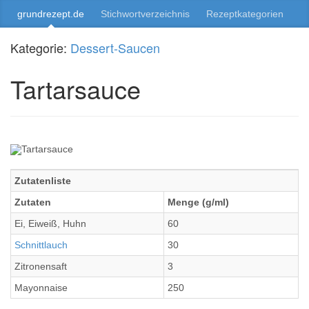
grundrezept.de
Stichwortverzeichnis
Rezeptkategorien
Kategorie:
Dessert-Saucen
Tartarsauce
Zutatenliste
Zutaten
Menge (g/ml)
Ei, Eiweiß, Huhn
60
Schnittlauch
30
Zitronensaft
3
Mayonnaise
250