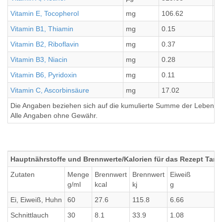
Vitamin E, Tocopherol
mg
106.62
2
Vitamin B1, Thiamin
mg
0.15
0
Vitamin B2, Riboflavin
mg
0.37
0
Vitamin B3, Niacin
mg
0.28
0
Vitamin B6, Pyridoxin
mg
0.11
0
Vitamin C, Ascorbinsäure
mg
17.02
4
Die Angaben beziehen sich auf die kumulierte Summe der Lebensmi
Alle Angaben ohne Gewähr.
Hauptnährstoffe und Brennwerte/Kalorien für das Rezept Tart
Zutaten
Menge
Brennwert
Brennwert
Eiweiß
g/ml
kcal
kj
g
Ei, Eiweiß, Huhn
60
27.6
115.8
6.66
Schnittlauch
30
8.1
33.9
1.08