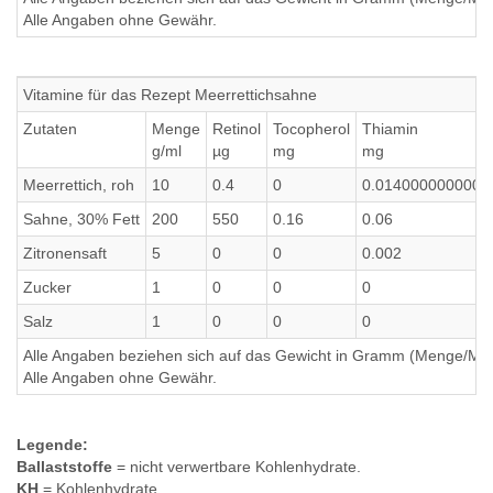
Alle Angaben ohne Gewähr.
Vitamine für das Rezept Meerrettichsahne
Zutaten
Menge
Retinol
Tocopherol
Thiamin
g/ml
µg
mg
mg
Meerrettich, roh
10
0.4
0
0.0140000000000
Sahne, 30% Fett
200
550
0.16
0.06
Zitronensaft
5
0
0
0.002
Zucker
1
0
0
0
Salz
1
0
0
0
Alle Angaben beziehen sich auf das Gewicht in Gramm (Menge/Millili
Alle Angaben ohne Gewähr.
Legende:
Ballaststoffe
= nicht verwertbare Kohlenhydrate.
KH
= Kohlenhydrate.