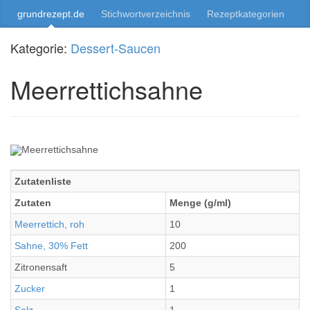
grundrezept.de
Stichwortverzeichnis
Rezeptkategorien
Kategorie:
Dessert-Saucen
Meerrettichsahne
Zutatenliste
Zutaten
Menge (g/ml)
Meerrettich, roh
10
Sahne, 30% Fett
200
Zitronensaft
5
Zucker
1