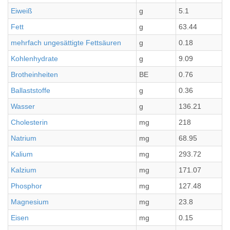
Eiweiß
g
5.1
Fett
g
63.44
mehrfach ungesättigte Fettsäuren
g
0.18
Kohlenhydrate
g
9.09
Brotheinheiten
BE
0.76
Ballaststoffe
g
0.36
Wasser
g
136.21
Cholesterin
mg
218
Natrium
mg
68.95
Kalium
mg
293.72
Kalzium
mg
171.07
Phosphor
mg
127.48
Magnesium
mg
23.8
Eisen
mg
0.15