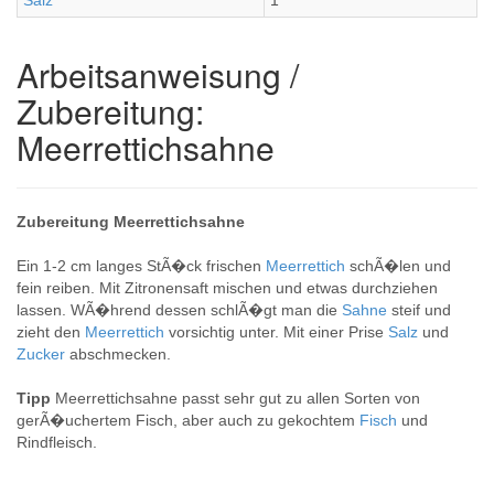
Salz
1
Arbeitsanweisung /
Zubereitung:
Meerrettichsahne
Zubereitung Meerrettichsahne
Ein 1-2 cm langes StÃ�ck frischen
Meerrettich
schÃ�len und
fein reiben. Mit Zitronensaft mischen und etwas durchziehen
lassen. WÃ�hrend dessen schlÃ�gt man die
Sahne
steif und
zieht den
Meerrettich
vorsichtig unter. Mit einer Prise
Salz
und
Zucker
abschmecken.
Tipp
Meerrettichsahne passt sehr gut zu allen Sorten von
gerÃ�uchertem Fisch, aber auch zu gekochtem
Fisch
und
Rindfleisch.