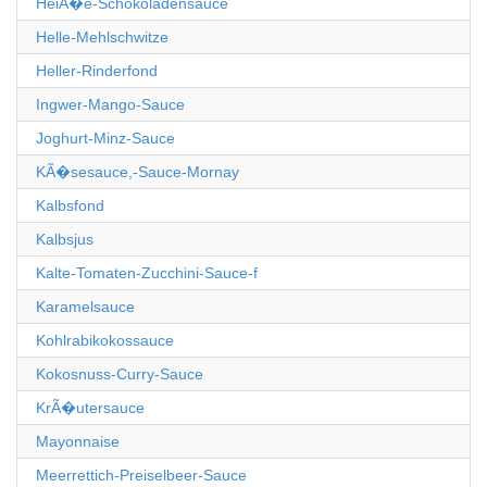
HeiÃ�e-Schokoladensauce
Helle-Mehlschwitze
Heller-Rinderfond
Ingwer-Mango-Sauce
Joghurt-Minz-Sauce
KÃ�sesauce,-Sauce-Mornay
Kalbsfond
Kalbsjus
Kalte-Tomaten-Zucchini-Sauce-f
Karamelsauce
Kohlrabikokossauce
Kokosnuss-Curry-Sauce
KrÃ�utersauce
Mayonnaise
Meerrettich-Preiselbeer-Sauce