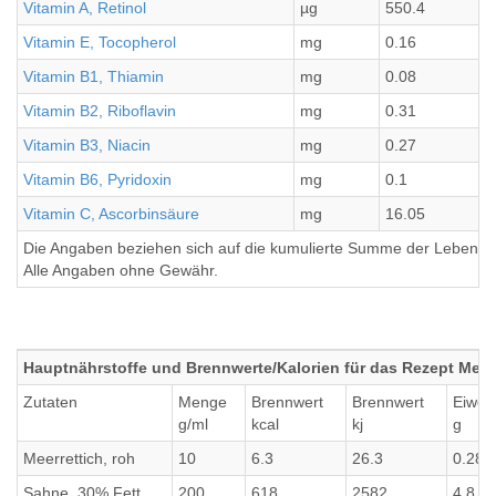
Vitamin A, Retinol
µg
550.4
Vitamin E, Tocopherol
mg
0.16
Vitamin B1, Thiamin
mg
0.08
Vitamin B2, Riboflavin
mg
0.31
Vitamin B3, Niacin
mg
0.27
Vitamin B6, Pyridoxin
mg
0.1
Vitamin C, Ascorbinsäure
mg
16.05
Die Angaben beziehen sich auf die kumulierte Summe der Lebensmi
Alle Angaben ohne Gewähr.
Hauptnährstoffe und Brennwerte/Kalorien für das Rezept Meer
Zutaten
Menge
Brennwert
Brennwert
Eiwei
g/ml
kcal
kj
g
Meerrettich, roh
10
6.3
26.3
0.28
Sahne, 30% Fett
200
618
2582
4.8