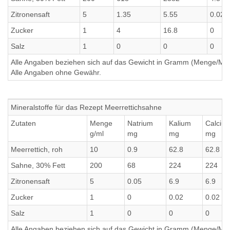
Zitronensaft
5
1.35
5.55
0.02
Zucker
1
4
16.8
0
Salz
1
0
0
0
Alle Angaben beziehen sich auf das Gewicht in Gramm (Menge/Millili
Alle Angaben ohne Gewähr.
Mineralstoffe für das Rezept Meerrettichsahne
Zutaten
Menge
Natrium
Kalium
Calciu
g/ml
mg
mg
mg
Meerrettich, roh
10
0.9
62.8
62.8
Sahne, 30% Fett
200
68
224
224
Zitronensaft
5
0.05
6.9
6.9
Zucker
1
0
0.02
0.02
Salz
1
0
0
0
Alle Angaben beziehen sich auf das Gewicht in Gramm (Menge/Millili