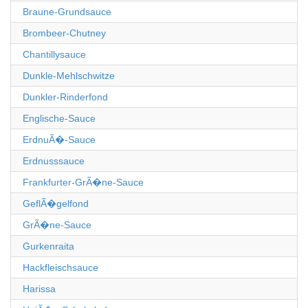
Braune-Grundsauce
Brombeer-Chutney
Chantillysauce
Dunkle-Mehlschwitze
Dunkler-Rinderfond
Englische-Sauce
ErdnuÃ�-Sauce
Erdnusssauce
Frankfurter-GrÃ�ne-Sauce
GeflÃ�gelfond
GrÃ�ne-Sauce
Gurkenraita
Hackfleischsauce
Harissa