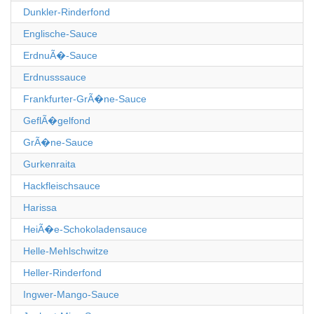
Dunkler-Rinderfond
Englische-Sauce
ErdnuÃ�-Sauce
Erdnusssauce
Frankfurter-GrÃ�ne-Sauce
GeflÃ�gelfond
GrÃ�ne-Sauce
Gurkenraita
Hackfleischsauce
Harissa
HeiÃ�e-Schokoladensauce
Helle-Mehlschwitze
Heller-Rinderfond
Ingwer-Mango-Sauce