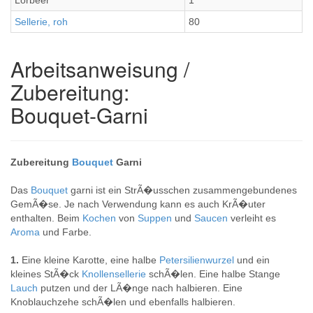
Lorbeer
1
Sellerie, roh
80
Arbeitsanweisung /
Zubereitung:
Bouquet-Garni
Zubereitung
Bouquet
Garni
Das
Bouquet
garni ist ein StrÃ�usschen zusammengebundenes
GemÃ�se. Je nach Verwendung kann es auch KrÃ�uter
enthalten. Beim
Kochen
von
Suppen
und
Saucen
verleiht es
Aroma
und Farbe.
1.
Eine kleine Karotte, eine halbe
Petersilienwurzel
und ein
kleines StÃ�ck
Knollensellerie
schÃ�len. Eine halbe Stange
Lauch
putzen und der LÃ�nge nach halbieren. Eine
Knoblauchzehe schÃ�len und ebenfalls halbieren.