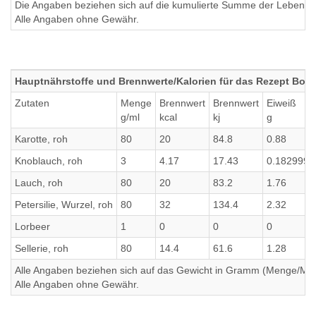
Die Angaben beziehen sich auf die kumulierte Summe der Lebensmi
Alle Angaben ohne Gewähr.
Hauptnährstoffe und Brennwerte/Kalorien für das Rezept Bou
Zutaten
Menge
Brennwert
Brennwert
Eiweiß
g/ml
kcal
kj
g
Karotte, roh
80
20
84.8
0.88
Knoblauch, roh
3
4.17
17.43
0.182999
Lauch, roh
80
20
83.2
1.76
Petersilie, Wurzel, roh
80
32
134.4
2.32
Lorbeer
1
0
0
0
Sellerie, roh
80
14.4
61.6
1.28
Alle Angaben beziehen sich auf das Gewicht in Gramm (Menge/Millili
Alle Angaben ohne Gewähr.