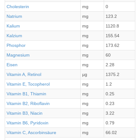
Cholesterin
mg
0
Natrium
mg
123.2
Kalium
mg
1120.8
Kalzium
mg
155.54
Phosphor
mg
173.62
Magnesium
mg
60
Eisen
mg
2.28
Vitamin A, Retinol
µg
1375.2
Vitamin E, Tocopherol
mg
1.2
Vitamin B1, Thiamin
mg
0.25
Vitamin B2, Riboflavin
mg
0.23
Vitamin B3, Niacin
mg
3.22
Vitamin B6, Pyridoxin
mg
0.79
Vitamin C, Ascorbinsäure
mg
66.02