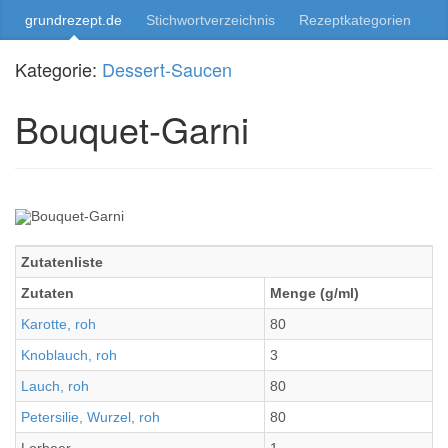
grundrezept.de
Stichwortverzeichnis
Rezeptkategorien
Kategorie:
Dessert-Saucen
Bouquet-Garni
Zutatenliste
Zutaten
Menge (g/ml)
Karotte, roh
80
Knoblauch, roh
3
Lauch, roh
80
Petersilie, Wurzel, roh
80