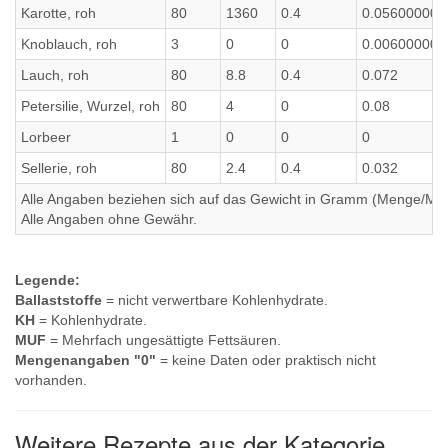
Karotte, roh
80
1360
0.4
0.056000000
Knoblauch, roh
3
0
0
0.006000000
Lauch, roh
80
8.8
0.4
0.072
Petersilie, Wurzel, roh
80
4
0
0.08
Lorbeer
1
0
0
0
Sellerie, roh
80
2.4
0.4
0.032
Alle Angaben beziehen sich auf das Gewicht in Gramm (Menge/Millili
Alle Angaben ohne Gewähr.
Legende:
Ballaststoffe
= nicht verwertbare Kohlenhydrate.
KH
= Kohlenhydrate.
MUF
= Mehrfach ungesättigte Fettsäuren.
Mengenangaben "0"
= keine Daten oder praktisch nicht
vorhanden.
Weitere Rezepte aus der Kategorie