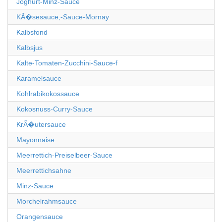
Joghurt-Minz-Sauce
KÃ�sesauce,-Sauce-Mornay
Kalbsfond
Kalbsjus
Kalte-Tomaten-Zucchini-Sauce-f
Karamelsauce
Kohlrabikokossauce
Kokosnuss-Curry-Sauce
KrÃ�utersauce
Mayonnaise
Meerrettich-Preiselbeer-Sauce
Meerrettichsahne
Minz-Sauce
Morchelrahmsauce
Orangensauce