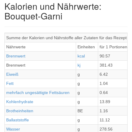
Kalorien und Nährwerte:
Bouquet-Garni
Summe der Kalorien und Nährstoffe aller Zutaten für das Rezept B
Nährwerte
Einheiten
für 1 Portionen
Brennwert
kcal
90.57
Brennwert
kj
381.43
Eiweiß
g
6.42
Fett
g
1.04
mehrfach ungesättigte Fettsäuren
g
0.64
Kohlenhydrate
g
13.89
Brotheinheiten
BE
1.16
Ballaststoffe
g
11.12
Wasser
g
278.56