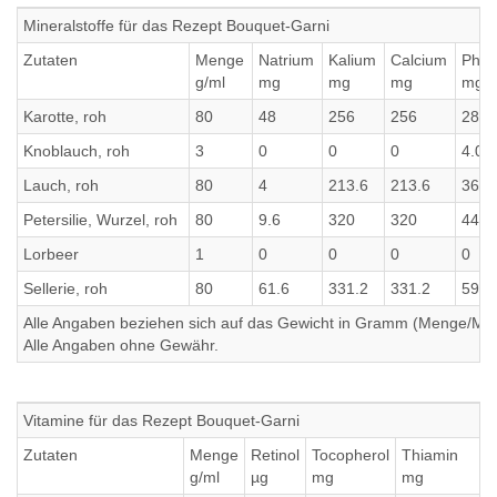
Mineralstoffe für das Rezept Bouquet-Garni
Zutaten
Menge
Natrium
Kalium
Calcium
Phos
g/ml
mg
mg
mg
mg
Karotte, roh
80
48
256
256
28.8
Knoblauch, roh
3
0
0
0
4.02
Lauch, roh
80
4
213.6
213.6
36.8
Petersilie, Wurzel, roh
80
9.6
320
320
44.8
Lorbeer
1
0
0
0
0
Sellerie, roh
80
61.6
331.2
331.2
59.2
Alle Angaben beziehen sich auf das Gewicht in Gramm (Menge/Millili
Alle Angaben ohne Gewähr.
Vitamine für das Rezept Bouquet-Garni
Zutaten
Menge
Retinol
Tocopherol
Thiamin
g/ml
µg
mg
mg