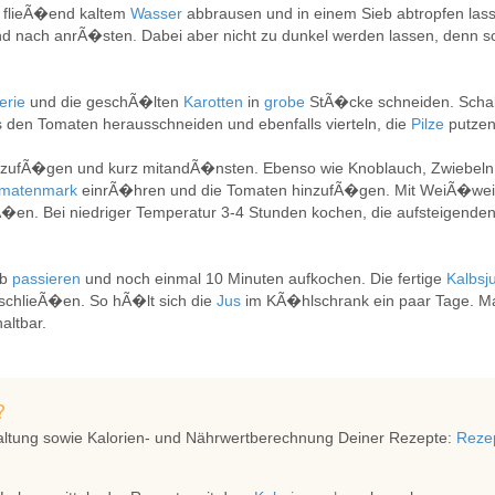
r flieÃ�end kaltem
Wasser
abbrausen und in einem Sieb abtropfen la
nd nach anrÃ�sten. Dabei aber nicht zu dunkel werden lassen, denn
erie
und die geschÃ�lten
Karotten
in
grobe
StÃ�cke schneiden. Schal
 den Tomaten herausschneiden und ebenfalls vierteln, die
Pilze
putzen
zufÃ�gen und kurz mitandÃ�nsten. Ebenso wie Knoblauch, Zwiebeln, 
matenmark
einrÃ�hren und die Tomaten hinzufÃ�gen. Mit WeiÃ�wei
�en. Bei niedriger Temperatur 3-4 Stunden kochen, die aufsteigend
eb
passieren
und noch einmal 10 Minuten aufkochen. Die fertige
Kalbsj
chlieÃ�en. So hÃ�lt sich die
Jus
im KÃ�hlschrank ein paar Tage. Ma
altbar.
?
altung sowie Kalorien- und Nährwertberechnung Deiner Rezepte:
Rezep