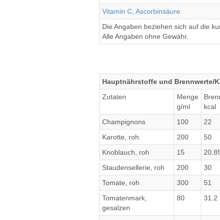
Vitamin C, Ascorbinsäure
Die Angaben beziehen sich auf die k
Alle Angaben ohne Gewähr.
Hauptnährstoffe und Brennwerte/Ka
Zutaten
Menge
Bren
g/ml
kcal
Champignons
100
22
Karotte, roh
200
50
Knoblauch, roh
15
20.8
Staudensellerie, roh
200
30
Tomate, roh
300
51
Tomatenmark,
80
31.2
gesalzen