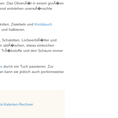
ssen. Das OlivenÃ�l in einem groÃ�en
 sonst entstehen unerwÃ�nschte
otten, Zwiebeln und
Knoblauch
 und halbieren.
Schalotten, LorbeerblÃ�tter und
n ablÃ�schen, etwas einkochen
en TrÃ�bstoffe und den Schaum immer
us
durch ein Tuch passieren. Zur
n kann sie jedoch auch portionsweise
t-Kalorien-Rechner