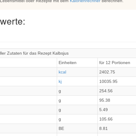
 Lebensmittel oder Rezepte mit dem
Kalorienrechner
berechnen.
werte:
ler Zutaten für das Rezept Kalbsjus
Einheiten
für 12 Portionen
kcal
2402.75
kj
10035.95
g
254.56
g
95.38
g
5.49
g
105.66
BE
8.81