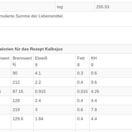
mg
255.53
umulierte Summe der Lebensmittel.
lorien für das Rezept Kalbsjus
nwert
Brennwert
Eiweiß
Fett
KH
kj
g
g
g
90
4.1
0.3
0.6
212
2.2
0.4
9.6
5
87.15
0.915
0.015
4.26
128
2.4
0.4
4.4
219
3
0.6
7.8
129.6
1.84
0.4
4.4