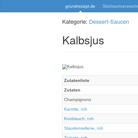
grundrezept.de
Stichwortverzeich
Kategorie:
Dessert-Saucen
Kalbsjus
Zutatenliste
Zutaten
Champignons
Karotte, roh
Knoblauch, roh
Staudensellerie, roh
Tomate, roh