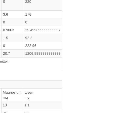
0
220
3.6
176
0
0
4
0.9063
25.499699999999997
1.5
92.2
4
0
222.96
20.7
1206.8999999999999
ittel.
Magnesium
Eisen
mg
mg
13
1.1