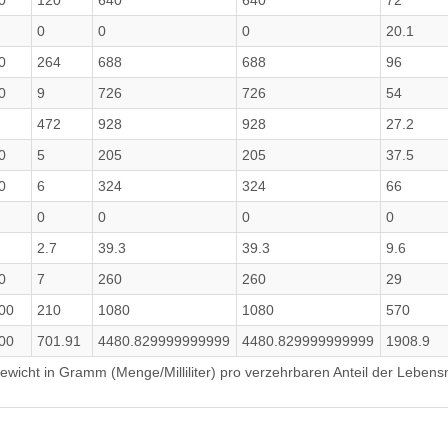
0
120
640
640
72
0
0
0
20.1
0
264
688
688
96
0
9
726
726
54
472
928
928
27.2
0
5
205
205
37.5
0
6
324
324
66
0
0
0
0
2.7
39.3
39.3
9.6
0
7
260
260
29
00
210
1080
1080
570
00
701.91
4480.829999999999
4480.829999999999
1908.9
wicht in Gramm (Menge/Milliliter) pro verzehrbaren Anteil der Lebensm