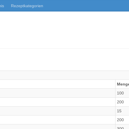
nis
Rezeptkategorien
Menge
100
200
15
200
300