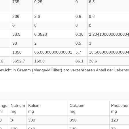
735
0.25
0
6.5
236
2.6
0.6
9.8
0
0
0
0
58.5
0.3528
0.36
2.204100000000000
98
2
0.5
3
1350
66.00000000000001
5.7
16.50000000000000
.6
6692.7
168.9
86.1
36.6
wicht in Gramm (Menge/Milliliter) pro verzehrbaren Anteil der Lebensm
nge
Natrium
Kalium
Calcium
Phosphor
ml
mg
mg
mg
mg
0
8
390
390
120