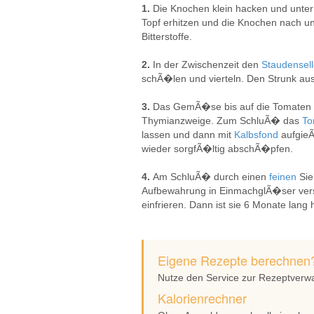
1.
Die Knochen klein hacken und unte
Topf erhitzen und die Knochen nach u
Bitterstoffe.
2.
In der Zwischenzeit den
Staudensell
schÃ�len und vierteln. Den Strunk aus
3.
Das GemÃ�se bis auf die Tomaten 
Thymianzweige. Zum SchluÃ� das
To
lassen und dann mit
Kalbsfond
aufgieÃ
wieder sorgfÃ�ltig abschÃ�pfen.
4.
Am SchluÃ� durch einen
feinen
Si
Aufbewahrung in EinmachglÃ�ser vers
einfrieren. Dann ist sie 6 Monate lang h
Eigene Rezepte berechnen
Nutze den Service zur Rezeptverw
Kalorienrechner