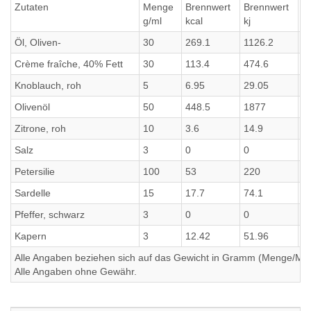
Zutaten
Menge
Brennwert
Brennwert
E
g/ml
kcal
kj
g
Öl, Oliven-
30
269.1
1126.2
0
Crème fraîche, 40% Fett
30
113.4
474.6
0
Knoblauch, roh
5
6.95
29.05
0
Olivenöl
50
448.5
1877
0
Zitrone, roh
10
3.6
14.9
0
Salz
3
0
0
0
Petersilie
100
53
220
4
Sardelle
15
17.7
74.1
2
Pfeffer, schwarz
3
0
0
0
Kapern
3
12.42
51.96
0
Alle Angaben beziehen sich auf das Gewicht in Gramm (Menge/Millili
Alle Angaben ohne Gewähr.