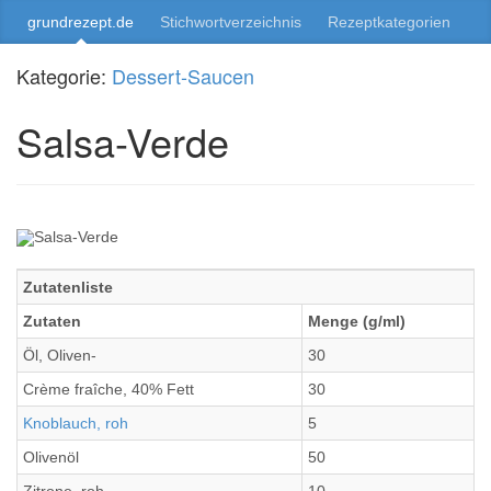
grundrezept.de
Stichwortverzeichnis
Rezeptkategorien
Kategorie:
Dessert-Saucen
Salsa-Verde
Zutatenliste
Zutaten
Menge (g/ml)
Öl, Oliven-
30
Crème fraîche, 40% Fett
30
Knoblauch, roh
5
Olivenöl
50