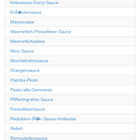
Kokosnuss-Curry-Sauce
KrÃ�utersauce
Mayonnaise
Meerrettich-Preiselbeer-Sauce
Meerrettichsahne
Minz-Sauce
Morchelrahmsauce
Orangensauce
Paprika-Pesto
Pesto-alla-Genovese
Pfifferlingrahm-Sauce
Preiselbeersauce
Reduktion-fÃ�r-Sauce-Hollandai
Relish
Remouladensauce