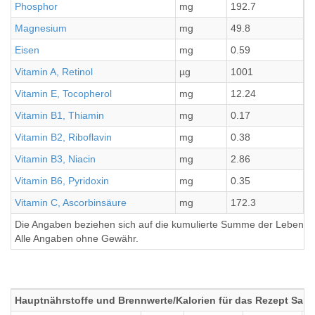
Phosphor
mg
192.7
4
Magnesium
mg
49.8
1
Eisen
mg
0.59
0
Vitamin A, Retinol
µg
1001
2
Vitamin E, Tocopherol
mg
12.24
3
Vitamin B1, Thiamin
mg
0.17
0
Vitamin B2, Riboflavin
mg
0.38
0
Vitamin B3, Niacin
mg
2.86
0
Vitamin B6, Pyridoxin
mg
0.35
0
Vitamin C, Ascorbinsäure
mg
172.3
4
Die Angaben beziehen sich auf die kumulierte Summe der Lebensmi
Alle Angaben ohne Gewähr.
Hauptnährstoffe und Brennwerte/Kalorien für das Rezept Sals