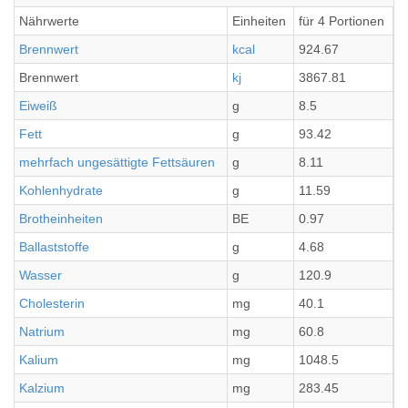
Nährwerte
Einheiten
für 4 Portionen
p
Brennwert
kcal
924.67
2
Brennwert
kj
3867.81
9
Eiweiß
g
8.5
2
Fett
g
93.42
2
mehrfach ungesättigte Fettsäuren
g
8.11
2
Kohlenhydrate
g
11.59
2
Brotheinheiten
BE
0.97
0
Ballaststoffe
g
4.68
1
Wasser
g
120.9
3
Cholesterin
mg
40.1
1
Natrium
mg
60.8
1
Kalium
mg
1048.5
2
Kalzium
mg
283.45
7