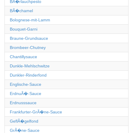
BÃ�rlauchpesto
BÃ�chamel
Bolognese-mit-Lamm
Bouquet-Garni
Braune-Grundsauce
Brombeer-Chutney
Chantillysauce
Dunkle-Mehlschwitze
Dunkler-Rinderfond
Englische-Sauce
ErdnuÃ�-Sauce
Erdnusssauce
Frankfurter-GrÃ�ne-Sauce
GeflÃ�gelfond
GrÃ�ne-Sauce