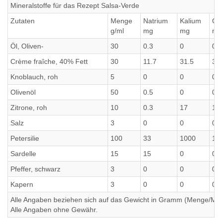
Mineralstoffe für das Rezept Salsa-Verde
Zutaten
Menge
Natrium
Kalium
Ca
g/ml
mg
mg
mg
Öl, Oliven-
30
0.3
0
0
Crème fraîche, 40% Fett
30
11.7
31.5
31
Knoblauch, roh
5
0
0
0
Olivenöl
50
0.5
0
0
Zitrone, roh
10
0.3
17
17
Salz
3
0
0
0
Petersilie
100
33
1000
10
Sardelle
15
15
0
0
Pfeffer, schwarz
3
0
0
0
Kapern
3
0
0
0
Alle Angaben beziehen sich auf das Gewicht in Gramm (Menge/Millili
Alle Angaben ohne Gewähr.