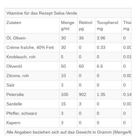
Vitamine für das Rezept Salsa-Verde
Zutaten
Menge
Retinol
Tocopherol
Thiam
g/ml
µg
mg
mg
Öl, Oliven-
30
36
3.96
0
Crème fraîche, 40% Fett
30
0
0.33
0.009
Knoblauch, roh
5
0
0
0.01
Olivenöl
50
60
6.6
0
Zitrone, roh
10
0
0
0.005
Salz
3
0
0
0
Petersilie
100
902
1.35
0.14
Sardelle
15
3
0
0.003
Pfeffer, schwarz
3
0
0
0
Kapern
3
0
0
0
Alle Angaben beziehen sich auf das Gewicht in Gramm (Menge/Millili