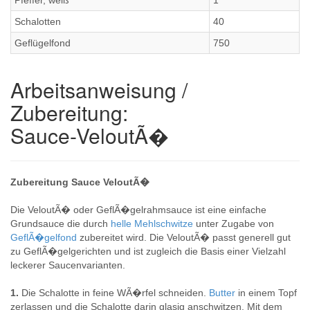
Pfeffer, weiß
1
Schalotten
40
Geflügelfond
750
Arbeitsanweisung /
Zubereitung:
Sauce-VeloutÃ�
Zubereitung Sauce VeloutÃ�
Die VeloutÃ� oder GeflÃ�gelrahmsauce ist eine einfache
Grundsauce die durch
helle Mehlschwitze
unter Zugabe von
GeflÃ�gelfond
zubereitet wird. Die VeloutÃ� passt generell gut
zu GeflÃ�gelgerichten und ist zugleich die Basis einer Vielzahl
leckerer Saucenvarianten.
1.
Die Schalotte in feine WÃ�rfel schneiden.
Butter
in einem Topf
zerlassen und die Schalotte darin glasig anschwitzen. Mit dem