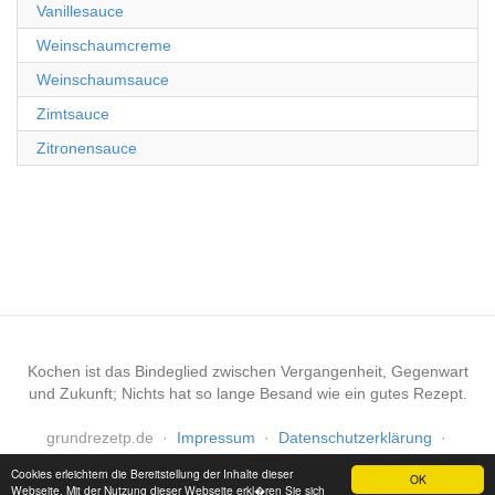
Vanillesauce
Weinschaumcreme
Weinschaumsauce
Zimtsauce
Zitronensauce
Kochen ist das Bindeglied zwischen Vergangenheit, Gegenwart
und Zukunft; Nichts hat so lange Besand wie ein gutes Rezept.
grundrezetp.de
·
Impressum
·
Datenschutzerklärung
·
Haftungsausschluss
Cookies erleichtern die Bereitstellung der Inhalte dieser
OK
Webseite. Mit der Nutzung dieser Webseite erkl�ren Sie sich