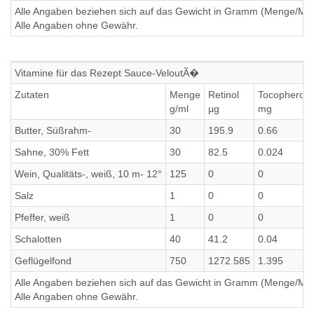
Alle Angaben beziehen sich auf das Gewicht in Gramm (Menge/Millili
Alle Angaben ohne Gewähr.
Vitamine für das Rezept Sauce-VeloutÃ�
Zutaten
Menge
Retinol
Tocopherol
g/ml
µg
mg
Butter, Süßrahm-
30
195.9
0.66
Sahne, 30% Fett
30
82.5
0.024
Wein, Qualitäts-, weiß, 10 m- 12°
125
0
0
Salz
1
0
0
Pfeffer, weiß
1
0
0
Schalotten
40
41.2
0.04
Geflügelfond
750
1272.585
1.395
Alle Angaben beziehen sich auf das Gewicht in Gramm (Menge/Millili
Alle Angaben ohne Gewähr.