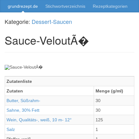
grundrezept.de
Stichwortverzeichnis
Rezeptkategorien
Kategorie:
Dessert-Saucen
Sauce-VeloutÃ�
Zutatenliste
Zutaten
Menge (g/ml)
Butter, Süßrahm-
30
Sahne, 30% Fett
30
Wein, Qualitäts-, weiß, 10 m- 12°
125
Salz
1