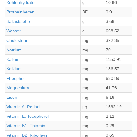
Kohlenhydrate
g
10.86
Brotheinheiten
BE
0.9
Ballaststoffe
g
3.68
Wasser
g
668.52
Cholesterin
mg
322.35
Natrium
mg
70
Kalium
mg
1150.91
Kalzium
mg
136.57
Phosphor
mg
630.89
Magnesium
mg
41.76
Eisen
mg
6.18
Vitamin A, Retinol
µg
1592.19
Vitamin E, Tocopherol
mg
2.12
Vitamin B1, Thiamin
mg
0.29
Vitamin B2, Riboflavin
mg
0.65