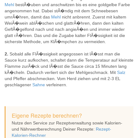
Mehl
bestÃ�uben und anschwitzen bis es eine goldgelbe Farbe
angenommen hat. Dabei stÃ�ndig mit dem Schneebesen
umrÃ�hren, damit das
Mehl
nicht anbrennt. Zuerst mit kaltem
WeiÃ�wein ablÃ�schen und glattrÃ�hren, dann den kalten
GeflÃ�gelfond nach und nach angieÃ�en und immer wieder
glatt rÃ�hren. Das und die Zugabe kalter FlÃ�ssigkeit ist die
sicherste Methode, um KlÃ�mpchen zu vermeiden.
2.
Sobald alle FlÃ�ssigkeit angegossen ist lÃ�sst man die
Sauce kurz aufkochen, schaltet dann die Temperataur auf kleinste
Flamme zurÃ�ck und lÃ�sst die Sauce circa 15 Minuten lang
kÃ�cheln. Dadurch verliert sich der Mehlgeschmack. Mit
Salz
und Pfeffer abschmecken. Vom Herd ziehen und mit 2-3 EL
geschlagener
Sahne
verfeinern.
Eigene Rezepte berechnen?
Nutze den Service zur Rezeptverwaltung sowie Kalorien-
und Nährwertberechnung Deiner Rezepte:
Rezept-
Kalorien-Rechner