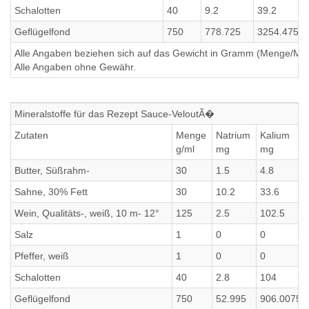
Schalotten
40
9.2
39.2
Geflügelfond
750
778.725
3254.475
Alle Angaben beziehen sich auf das Gewicht in Gramm (Menge/Millili
Alle Angaben ohne Gewähr.
Mineralstoffe für das Rezept Sauce-VeloutÃ�
Zutaten
Menge
Natrium
Kalium
g/ml
mg
mg
Butter, Süßrahm-
30
1.5
4.8
Sahne, 30% Fett
30
10.2
33.6
Wein, Qualitäts-, weiß, 10 m- 12°
125
2.5
102.5
Salz
1
0
0
Pfeffer, weiß
1
0
0
Schalotten
40
2.8
104
Geflügelfond
750
52.995
906.0075