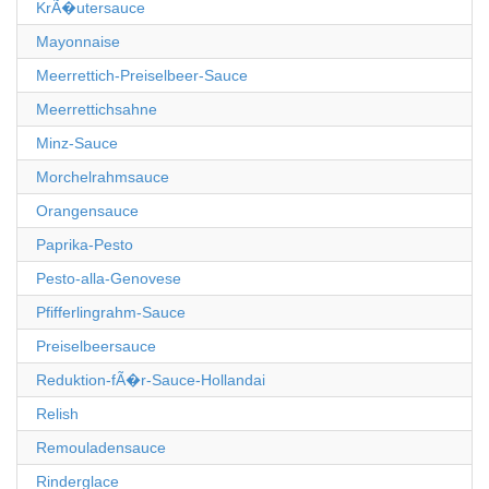
KrÃ�utersauce
Mayonnaise
Meerrettich-Preiselbeer-Sauce
Meerrettichsahne
Minz-Sauce
Morchelrahmsauce
Orangensauce
Paprika-Pesto
Pesto-alla-Genovese
Pfifferlingrahm-Sauce
Preiselbeersauce
Reduktion-fÃ�r-Sauce-Hollandai
Relish
Remouladensauce
Rinderglace