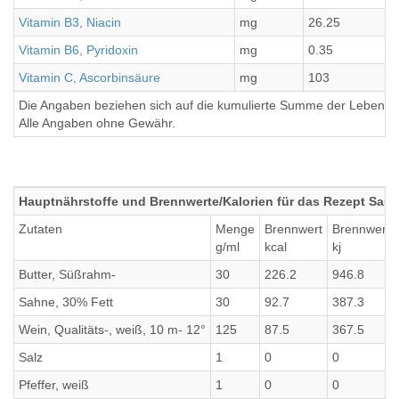
Vitamin B3, Niacin
mg
26.25
Vitamin B6, Pyridoxin
mg
0.35
Vitamin C, Ascorbinsäure
mg
103
Die Angaben beziehen sich auf die kumulierte Summe der Lebensmi
Alle Angaben ohne Gewähr.
Hauptnährstoffe und Brennwerte/Kalorien für das Rezept Sau
Zutaten
Menge
Brennwert
Brennwert
g/ml
kcal
kj
Butter, Süßrahm-
30
226.2
946.8
Sahne, 30% Fett
30
92.7
387.3
Wein, Qualitäts-, weiß, 10 m- 12°
125
87.5
367.5
Salz
1
0
0
Pfeffer, weiß
1
0
0