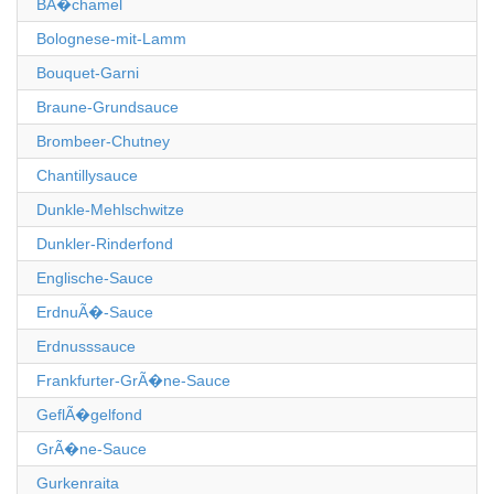
BÃ�chamel
Bolognese-mit-Lamm
Bouquet-Garni
Braune-Grundsauce
Brombeer-Chutney
Chantillysauce
Dunkle-Mehlschwitze
Dunkler-Rinderfond
Englische-Sauce
ErdnuÃ�-Sauce
Erdnusssauce
Frankfurter-GrÃ�ne-Sauce
GeflÃ�gelfond
GrÃ�ne-Sauce
Gurkenraita