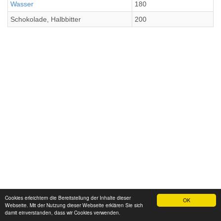
Wasser
180
Schokolade, Halbbitter
200
Cookies erleichtern die Bereitstellung der Inhalte dieser
OK
Webseite. Mit der Nutzung dieser Webseite erklären Sie sich
damit einverstanden, dass wir Cookies verwenden.