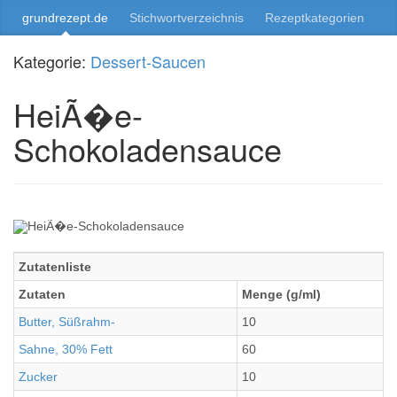
grundrezept.de
Stichwortverzeichnis
Rezeptkategorien
Kategorie:
Dessert-Saucen
HeiÃ�e-
Schokoladensauce
Zutatenliste
Zutaten
Menge (g/ml)
Butter, Süßrahm-
10
Sahne, 30% Fett
60
Zucker
10