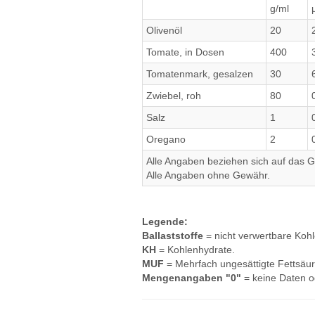
g/ml
Olivenöl
20
Tomate, in Dosen
400
Tomatenmark, gesalzen
30
Zwiebel, roh
80
Salz
1
Oregano
2
Alle Angaben beziehen sich auf das Ge
Alle Angaben ohne Gewähr.
Legende:
Ballaststoffe
= nicht verwertbare Koh
KH
= Kohlenhydrate.
MUF
= Mehrfach ungesättigte Fettsäur
Mengenangaben "0"
= keine Daten o