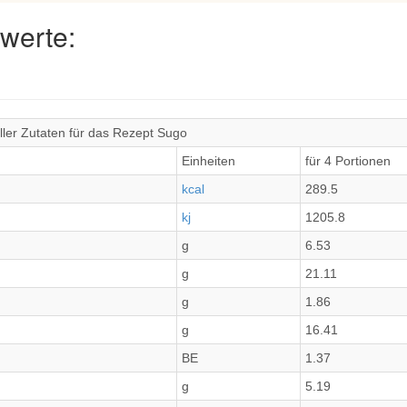
werte:
ler Zutaten für das Rezept Sugo
Einheiten
für 4 Portionen
kcal
289.5
kj
1205.8
g
6.53
g
21.11
g
1.86
g
16.41
BE
1.37
g
5.19