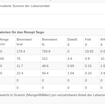
umulierte Summe der Lebensmittel.
lorien für das Rezept Sugo
Menge
Brennwert
Brennwert
Eiweiß
Fett
KH
/ml
kcal
kj
g
g
g
20
179.4
750.8
0
19.92
0.
400
76
312
4.8
0.8
10
30
11.7
48.6
0.69
0.15
1.
80
22.4
94.4
1.04
0.24
3.
1
0
0
0
0
0
2
0
0
0
0
0
wicht in Gramm (Menge/Milliliter) pro verzehrbaren Anteil der Lebensm