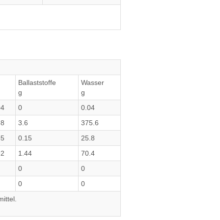
Ballaststoffe
Wasser
g
g
04
0
0.04
.8
3.6
375.6
65
0.15
25.8
92
1.44
70.4
0
0
0
0
ittel.