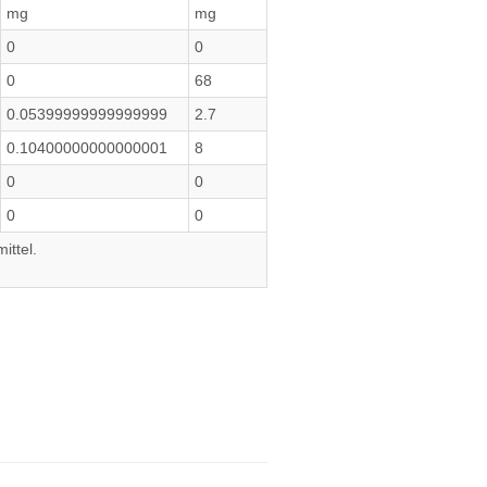
mg
mg
0
0
0
68
0.05399999999999999
2.7
0.10400000000000001
8
0
0
0
0
ittel.