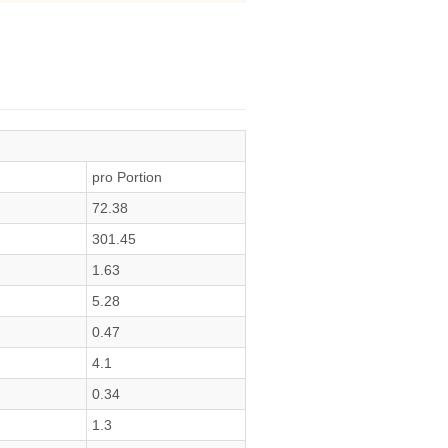
pro Portion
72.38
301.45
1.63
5.28
0.47
4.1
0.34
1.3