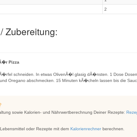
2
/ Zubereitung:
Ã�r Pizza
Ã�rfel schneiden. In etwas OlivenÃ�l glasig dÃ�nsten. 1 Dose Dos
und Oregano abschmecken. 15 Minuten kÃ�cheln lassen bis die Sauce 
?
altung sowie Kalorien- und Nährwertberechnung Deiner Rezepte:
Rezep
 Lebensmittel oder Rezepte mit dem
Kalorienrechner
berechnen.