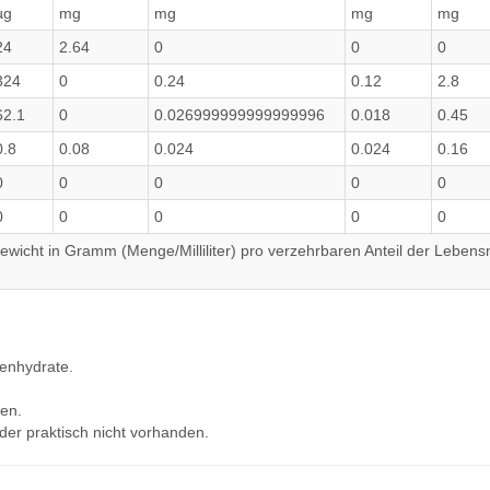
µg
mg
mg
mg
mg
24
2.64
0
0
0
324
0
0.24
0.12
2.8
62.1
0
0.026999999999999996
0.018
0.45
0.8
0.08
0.024
0.024
0.16
0
0
0
0
0
0
0
0
0
0
wicht in Gramm (Menge/Milliliter) pro verzehrbaren Anteil der Lebensm
lenhydrate.
en.
der praktisch nicht vorhanden.