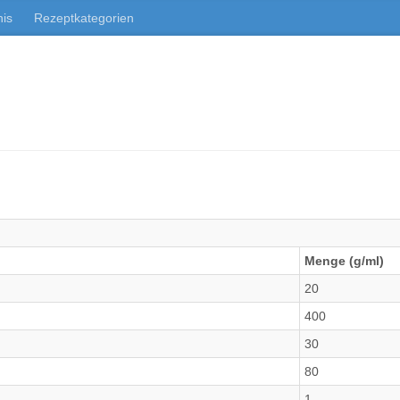
nis
Rezeptkategorien
Menge (g/ml)
20
400
30
80
1