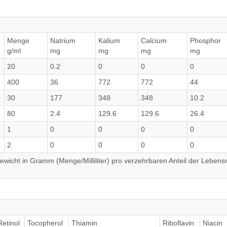
Menge
Natrium
Kalium
Calcium
Phosphor
g/ml
mg
mg
mg
mg
20
0.2
0
0
0
400
36
772
772
44
30
177
348
348
10.2
80
2.4
129.6
129.6
26.4
1
0
0
0
0
2
0
0
0
0
wicht in Gramm (Menge/Milliliter) pro verzehrbaren Anteil der Lebensm
Retinol
Tocopherol
Thiamin
Riboflavin
Niacin