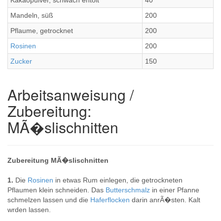
Kakaopulver, schwach entölt
40
Mandeln, süß
200
Pflaume, getrocknet
200
Rosinen
200
Zucker
150
Arbeitsanweisung /
Zubereitung:
MÃ�slischnitten
Zubereitung MÃ�slischnitten
1.
Die
Rosinen
in etwas Rum einlegen, die getrockneten
Pflaumen klein schneiden. Das
Butterschmalz
in einer Pfanne
schmelzen lassen und die
Haferflocken
darin anrÃ�sten. Kalt
wrden lassen.