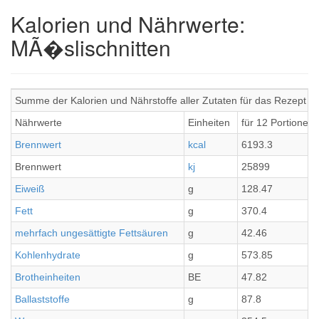
Kalorien und Nährwerte:
MÃ�slischnitten
Summe der Kalorien und Nährstoffe aller Zutaten für das Rezept M
Nährwerte
Einheiten
für 12 Portionen
Brennwert
kcal
6193.3
Brennwert
kj
25899
Eiweiß
g
128.47
Fett
g
370.4
mehrfach ungesättigte Fettsäuren
g
42.46
Kohlenhydrate
g
573.85
Brotheinheiten
BE
47.82
Ballaststoffe
g
87.8