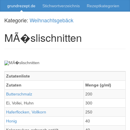
grundrezept.de
Stichwortverzeichnis
Rezeptkategorien
Kategorie:
Weihnachtsgebäck
MÃ�slischnitten
Zutatenliste
Zutaten
Menge (g/ml)
Butterschmalz
200
Ei, Vollei, Huhn
300
Haferflocken, Vollkorn
250
Honig
40