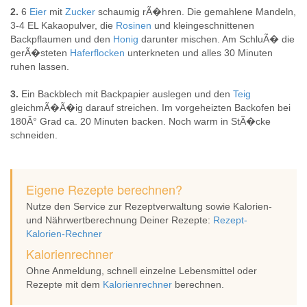
2.
6
Eier
mit
Zucker
schaumig rÃ�hren. Die gemahlene Mandeln,
3-4 EL Kakaopulver, die
Rosinen
und kleingeschnittenen
Backpflaumen und den
Honig
darunter mischen. Am SchluÃ� die
gerÃ�steten
Haferflocken
unterkneten und alles 30 Minuten
ruhen lassen.
3.
Ein Backblech mit Backpapier auslegen und den
Teig
gleichmÃ�Ã�ig darauf streichen. Im vorgeheizten Backofen bei
180Â° Grad ca. 20 Minuten backen. Noch warm in StÃ�cke
schneiden.
Eigene Rezepte berechnen?
Nutze den Service zur Rezeptverwaltung sowie Kalorien-
und Nährwertberechnung Deiner Rezepte:
Rezept-
Kalorien-Rechner
Kalorienrechner
Ohne Anmeldung, schnell einzelne Lebensmittel oder
Rezepte mit dem
Kalorienrechner
berechnen.