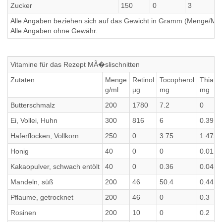
Zucker
150
0
3
Alle Angaben beziehen sich auf das Gewicht in Gramm (Menge/Millili
Alle Angaben ohne Gewähr.
Vitamine für das Rezept MÃ�slischnitten
Zutaten
Menge
Retinol
Tocopherol
Thiami
g/ml
µg
mg
mg
Butterschmalz
200
1780
7.2
0
Ei, Vollei, Huhn
300
816
6
0.39
Haferflocken, Vollkorn
250
0
3.75
1.475
Honig
40
0
0
0.012
Kakaopulver, schwach entölt
40
0
0.36
0.04
Mandeln, süß
200
46
50.4
0.44
Pflaume, getrocknet
200
46
0
0.3
Rosinen
200
10
0
0.2