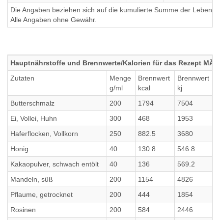
Die Angaben beziehen sich auf die kumulierte Summe der Lebensmi
Alle Angaben ohne Gewähr.
Hauptnährstoffe und Brennwerte/Kalorien für das Rezept MÃ�
Zutaten
Menge
Brennwert
Brennwert
E
g/ml
kcal
kj
Butterschmalz
200
1794
7504
0
Ei, Vollei, Huhn
300
468
1953
3
Haferflocken, Vollkorn
250
882.5
3680
Honig
40
130.8
546.8
0
Kakaopulver, schwach entölt
40
136
569.2
Mandeln, süß
200
1154
4826
Pflaume, getrocknet
200
444
1854
4
Rosinen
200
584
2446