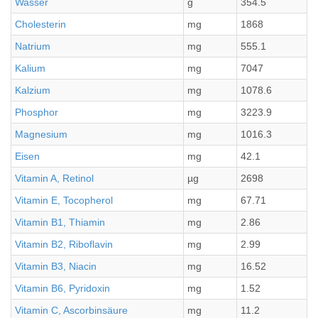
Wasser
g
354.5
Cholesterin
mg
1868
Natrium
mg
555.1
Kalium
mg
7047
Kalzium
mg
1078.6
Phosphor
mg
3223.9
Magnesium
mg
1016.3
Eisen
mg
42.1
Vitamin A, Retinol
µg
2698
Vitamin E, Tocopherol
mg
67.71
Vitamin B1, Thiamin
mg
2.86
Vitamin B2, Riboflavin
mg
2.99
Vitamin B3, Niacin
mg
16.52
Vitamin B6, Pyridoxin
mg
1.52
Vitamin C, Ascorbinsäure
mg
11.2