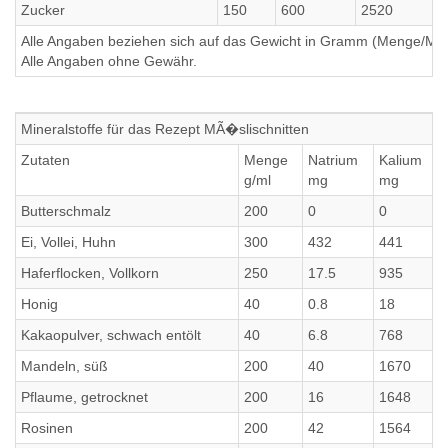
Zucker
150
600
2520
Alle Angaben beziehen sich auf das Gewicht in Gramm (Menge/Millili
Alle Angaben ohne Gewähr.
Mineralstoffe für das Rezept MÃ�slischnitten
Zutaten
Menge
Natrium
Kalium
g/ml
mg
mg
Butterschmalz
200
0
0
Ei, Vollei, Huhn
300
432
441
Haferflocken, Vollkorn
250
17.5
935
Honig
40
0.8
18
Kakaopulver, schwach entölt
40
6.8
768
Mandeln, süß
200
40
1670
Pflaume, getrocknet
200
16
1648
Rosinen
200
42
1564