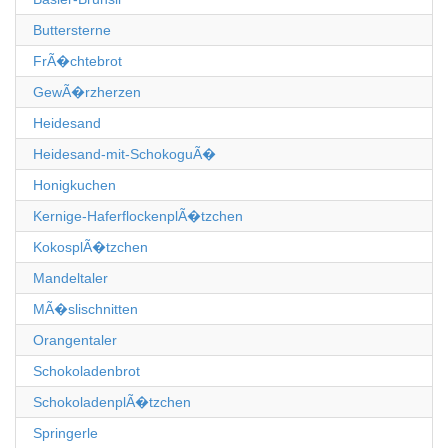
Buttersterne
FrÃ�chtebrot
GewÃ�rzherzen
Heidesand
Heidesand-mit-SchokoguÃ�
Honigkuchen
Kernige-HaferflockenplÃ�tzchen
KokosplÃ�tzchen
Mandeltaler
MÃ�slischnitten
Orangentaler
Schokoladenbrot
SchokoladenplÃ�tzchen
Springerle