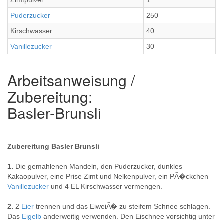
Zimtpulver
1
Puderzucker
250
Kirschwasser
40
Vanillezucker
30
Arbeitsanweisung /
Zubereitung:
Basler-Brunsli
Zubereitung Basler Brunsli
1.
Die gemahlenen Mandeln, den Puderzucker, dunkles
Kakaopulver, eine Prise Zimt und Nelkenpulver, ein PÃ�ckchen
Vanillezucker
und 4 EL Kirschwasser vermengen.
2.
2
Eier
trennen und das EiweiÃ� zu steifem Schnee schlagen.
Das
Eigelb
anderweitig verwenden. Den Eischnee vorsichtig unter