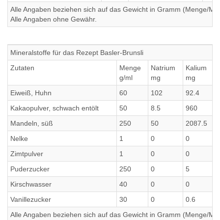
Alle Angaben beziehen sich auf das Gewicht in Gramm (Menge/Millili
Alle Angaben ohne Gewähr.
Mineralstoffe für das Rezept Basler-Brunsli
Zutaten
Menge
Natrium
Kalium
g/ml
mg
mg
Eiweiß, Huhn
60
102
92.4
Kakaopulver, schwach entölt
50
8.5
960
Mandeln, süß
250
50
2087.5
Nelke
1
0
0
Zimtpulver
1
0
0
Puderzucker
250
0
5
Kirschwasser
40
0
0
Vanillezucker
30
0
0.6
Alle Angaben beziehen sich auf das Gewicht in Gramm (Menge/Millili