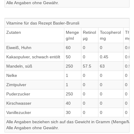
Alle Angaben ohne Gewähr.
Vitamine für das Rezept Basler-Brunsli
Zutaten
Menge
Retinol
Tocopherol
Thia
g/ml
µg
mg
mg
Eiweiß, Huhn
60
0
0
0.01
Kakaopulver, schwach entölt
50
0
0.45
0.05
Mandeln, süß
250
57.5
63
0.55
Nelke
1
0
0
0
Zimtpulver
1
0
0
0
Puderzucker
250
0
0
0
Kirschwasser
40
0
0
0
Vanillezucker
30
0
0
0
Alle Angaben beziehen sich auf das Gewicht in Gramm (Menge/Millili
Alle Angaben ohne Gewähr.