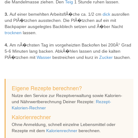
die Mandelmasse ziehen. Den
Teig
1 Stunde ruhen lassen.
3.
Auf einer bemehlten ArbeitsflÃ�che ca. 1/2 cm
dick
ausrollen
und PlÃ�tzchen ausstechen. Die PlÃ�tzchen auf ein mit
Backpapier ausgelegtes Backblech setzen und Ã�ber Nacht
trocknen
lassen.
4.
Am nÃ�chsten Tag im vorgeheizten Backofen bei 200Â° Grad
5-6 Minuten lang backen. AbkÃ�hlen lassen und die kalten
PlÃ�tzchen mit
Wasser
bestreichen und kurz in
Zucker
tauchen.
Eigene Rezepte berechnen?
Nutze den Service zur Rezeptverwaltung sowie Kalorien-
und Nährwertberechnung Deiner Rezepte:
Rezept-
Kalorien-Rechner
Kalorienrechner
Ohne Anmeldung, schnell einzelne Lebensmittel oder
Rezepte mit dem
Kalorienrechner
berechnen.