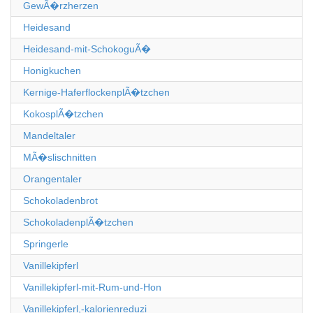
GewÃ�rzherzen
Heidesand
Heidesand-mit-SchokoguÃ�
Honigkuchen
Kernige-HaferflockenplÃ�tzchen
KokosplÃ�tzchen
Mandeltaler
MÃ�slischnitten
Orangentaler
Schokoladenbrot
SchokoladenplÃ�tzchen
Springerle
Vanillekipferl
Vanillekipferl-mit-Rum-und-Hon
Vanillekipferl,-kalorienreduzi