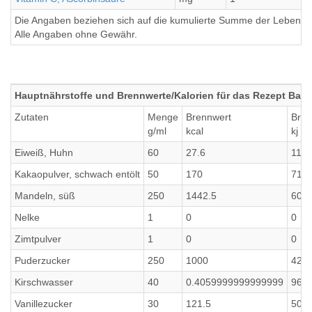
Die Angaben beziehen sich auf die kumulierte Summe der Lebensmi
Alle Angaben ohne Gewähr.
Hauptnährstoffe und Brennwerte/Kalorien für das Rezept Basle
Zutaten
Menge
Brennwert
Bren
g/ml
kcal
kj
Eiweiß, Huhn
60
27.6
115.
Kakaopulver, schwach entölt
50
170
711.
Mandeln, süß
250
1442.5
6032
Nelke
1
0
0
Zimtpulver
1
0
0
Puderzucker
250
1000
420
Kirschwasser
40
0.4059999999999999
96.8
Vanillezucker
30
121.5
508.