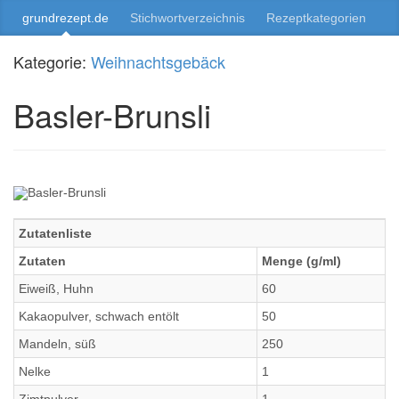
grundrezept.de
Stichwortverzeichnis
Rezeptkategorien
Kategorie:
Weihnachtsgebäck
Basler-Brunsli
Zutatenliste
Zutaten
Menge (g/ml)
Eiweiß, Huhn
60
Kakaopulver, schwach entölt
50
Mandeln, süß
250
Nelke
1