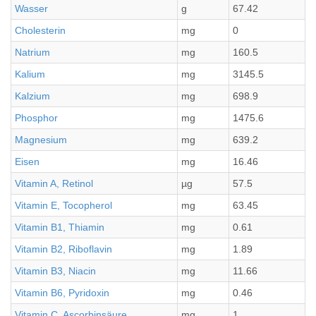
Wasser
g
67.42
Cholesterin
mg
0
Natrium
mg
160.5
Kalium
mg
3145.5
Kalzium
mg
698.9
Phosphor
mg
1475.6
Magnesium
mg
639.2
Eisen
mg
16.46
Vitamin A, Retinol
µg
57.5
Vitamin E, Tocopherol
mg
63.45
Vitamin B1, Thiamin
mg
0.61
Vitamin B2, Riboflavin
mg
1.89
Vitamin B3, Niacin
mg
11.66
Vitamin B6, Pyridoxin
mg
0.46
Vitamin C, Ascorbinsäure
mg
1