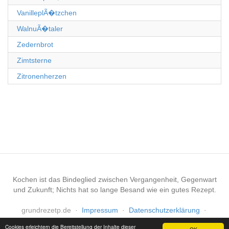
VanilleplÃ�tzchen
WalnuÃ�taler
Zedernbrot
Zimtsterne
Zitronenherzen
Kochen ist das Bindeglied zwischen Vergangenheit, Gegenwart
und Zukunft; Nichts hat so lange Besand wie ein gutes Rezept.
grundrezetp.de
·
Impressum
·
Datenschutzerklärung
·
Haftungsausschluss
Cookies erleichtern die Bereitstellung der Inhalte dieser