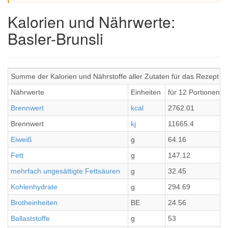
Kalorien und Nährwerte:
Basler-Brunsli
Summe der Kalorien und Nährstoffe aller Zutaten für das Rezept Ba
Nährwerte
Einheiten
für 12 Portionen
Brennwert
kcal
2762.01
Brennwert
kj
11665.4
Eiweiß
g
64.16
Fett
g
147.12
mehrfach ungesättigte Fettsäuren
g
32.45
Kohlenhydrate
g
294.69
Brotheinheiten
BE
24.56
Ballaststoffe
g
53