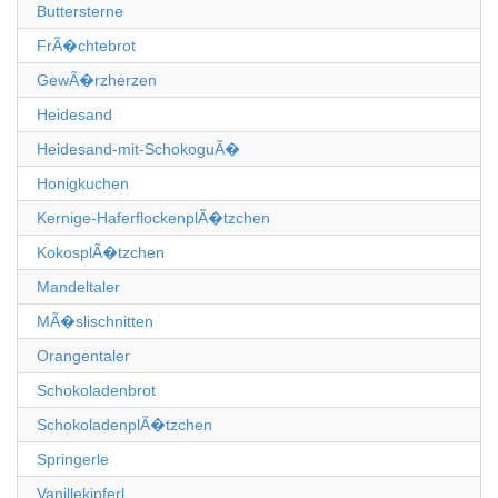
Buttersterne
FrÃ�chtebrot
GewÃ�rzherzen
Heidesand
Heidesand-mit-SchokoguÃ�
Honigkuchen
Kernige-HaferflockenplÃ�tzchen
KokosplÃ�tzchen
Mandeltaler
MÃ�slischnitten
Orangentaler
Schokoladenbrot
SchokoladenplÃ�tzchen
Springerle
Vanillekipferl