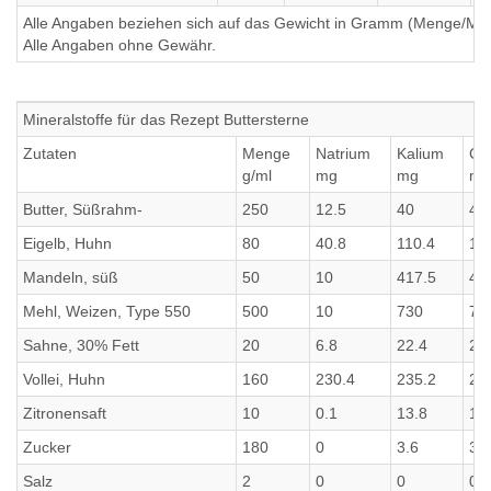
Alle Angaben beziehen sich auf das Gewicht in Gramm (Menge/Millili
Alle Angaben ohne Gewähr.
Mineralstoffe für das Rezept Buttersterne
Zutaten
Menge
Natrium
Kalium
Ca
g/ml
mg
mg
mg
Butter, Süßrahm-
250
12.5
40
40
Eigelb, Huhn
80
40.8
110.4
11
Mandeln, süß
50
10
417.5
41
Mehl, Weizen, Type 550
500
10
730
73
Sahne, 30% Fett
20
6.8
22.4
22
Vollei, Huhn
160
230.4
235.2
23
Zitronensaft
10
0.1
13.8
13
Zucker
180
0
3.6
3.6
Salz
2
0
0
0