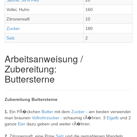
Sahne, 30% Fett
20
Vollei, Huhn
160
Zitronensaft
10
Zucker
180
Salz
2
Arbeitsanweisung /
Zubereitung:
Buttersterne
Zubereitung Buttersterne
1.
Ein PÃ�ckchen
Butter
mit dem
Zucker
- am besten verwendet
man braunen
Vollrohrzucker
- schaumig rÃ�hren. 3
Eigelb
und 2
ganze
Eier
dazu geben und weiter rÃ�hren.
2.
Zitronensaft, eine Prise
Salz
und die gemahlenen Mandeln