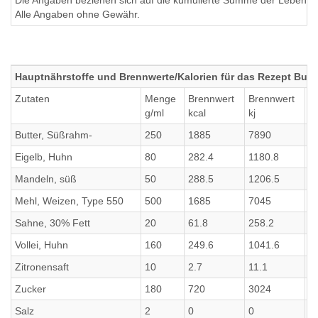
Die Angaben beziehen sich auf die kumulierte Summe der Lebensmi
Alle Angaben ohne Gewähr.
Hauptnährstoffe und Brennwerte/Kalorien für das Rezept Butt
Zutaten
Menge
Brennwert
Brennwert
E
g/ml
kcal
kj
g
Butter, Süßrahm-
250
1885
7890
1
Eigelb, Huhn
80
282.4
1180.8
1
Mandeln, süß
50
288.5
1206.5
9
Mehl, Weizen, Type 550
500
1685
7045
5
Sahne, 30% Fett
20
61.8
258.2
0
Vollei, Huhn
160
249.6
1041.6
2
Zitronensaft
10
2.7
11.1
0
Zucker
180
720
3024
0
Salz
2
0
0
0