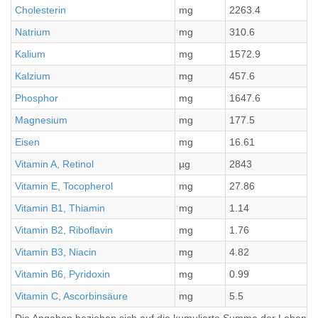
Cholesterin
mg
2263.4
1
Natrium
mg
310.6
2
Kalium
mg
1572.9
1
Kalzium
mg
457.6
3
Phosphor
mg
1647.6
1
Magnesium
mg
177.5
1
Eisen
mg
16.61
1
Vitamin A, Retinol
µg
2843
2
Vitamin E, Tocopherol
mg
27.86
2
Vitamin B1, Thiamin
mg
1.14
0
Vitamin B2, Riboflavin
mg
1.76
0
Vitamin B3, Niacin
mg
4.82
0
Vitamin B6, Pyridoxin
mg
0.99
0
Vitamin C, Ascorbinsäure
mg
5.5
0