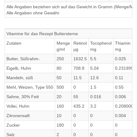
Alle Angaben beziehen sich auf das Gewicht in Gramm (Menge/Millili
Alle Angaben ohne Gewähr.
Vitamine für das Rezept Buttersterne
Zutaten
Menge
Retinol
Tocopherol
Thiamin
g/ml
µg
mg
mg
Butter, Süßrahm-
250
1632.5
5.5
0.025
Eigelb, Huhn
80
708.8
5.04
0.2319999
Mandeln, süß
50
11.5
12.6
0.11
Mehl, Weizen, Type 550
500
0
1.5
0.55
Sahne, 30% Fett
20
55
0.016
0.006
Vollei, Huhn
160
435.2
3.2
0.2080000
Zitronensaft
10
0
0
0.004
Zucker
180
0
0
0
Salz
2
0
0
0