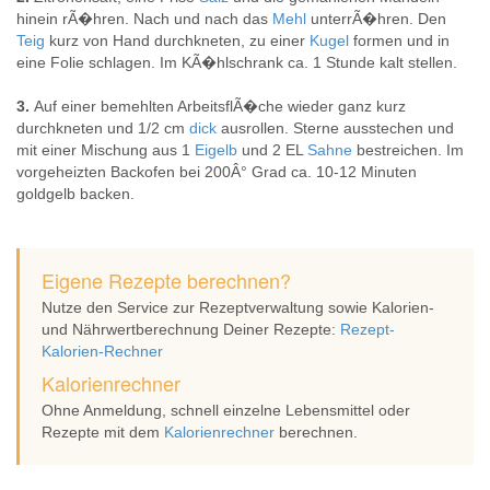
hinein rÃ�hren. Nach und nach das
Mehl
unterrÃ�hren. Den
Teig
kurz von Hand durchkneten, zu einer
Kugel
formen und in
eine Folie schlagen. Im KÃ�hlschrank ca. 1 Stunde kalt stellen.
3.
Auf einer bemehlten ArbeitsflÃ�che wieder ganz kurz
durchkneten und 1/2 cm
dick
ausrollen. Sterne ausstechen und
mit einer Mischung aus 1
Eigelb
und 2 EL
Sahne
bestreichen. Im
vorgeheizten Backofen bei 200Â° Grad ca. 10-12 Minuten
goldgelb backen.
Eigene Rezepte berechnen?
Nutze den Service zur Rezeptverwaltung sowie Kalorien-
und Nährwertberechnung Deiner Rezepte:
Rezept-
Kalorien-Rechner
Kalorienrechner
Ohne Anmeldung, schnell einzelne Lebensmittel oder
Rezepte mit dem
Kalorienrechner
berechnen.