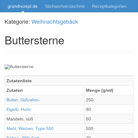
grundrezept.de
Stichwortverzeichnis
Rezeptkategorien
Kategorie:
Weihnachtsgebäck
Buttersterne
Zutatenliste
Zutaten
Menge (g/ml)
Butter, Süßrahm-
250
Eigelb, Huhn
80
Mandeln, süß
50
Mehl, Weizen, Type 550
500