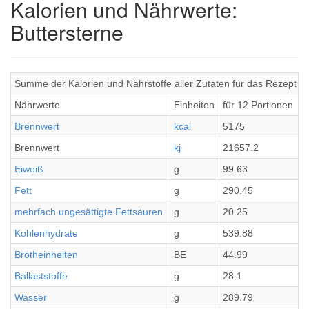
Kalorien und Nährwerte:
Buttersterne
Summe der Kalorien und Nährstoffe aller Zutaten für das Rezept Bu
Nährwerte
Einheiten
für 12 Portionen
p
Brennwert
kcal
5175
4
Brennwert
kj
21657.2
1
Eiweiß
g
99.63
8
Fett
g
290.45
2
mehrfach ungesättigte Fettsäuren
g
20.25
1
Kohlenhydrate
g
539.88
4
Brotheinheiten
BE
44.99
3
Ballaststoffe
g
28.1
2
Wasser
g
289.79
2