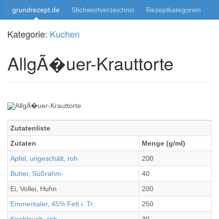
grundrezept.de
Stichwortverzeichnis
Rezeptkategorien
Kategorie:
Kuchen
AllgÃ�uer-Krauttorte
Zutatenliste
Zutaten
Menge (g/ml)
Apfel, ungeschält, roh
200
Butter, Süßrahm-
40
Ei, Vollei, Huhn
200
Emmentaler, 45% Fett i. Tr.
250