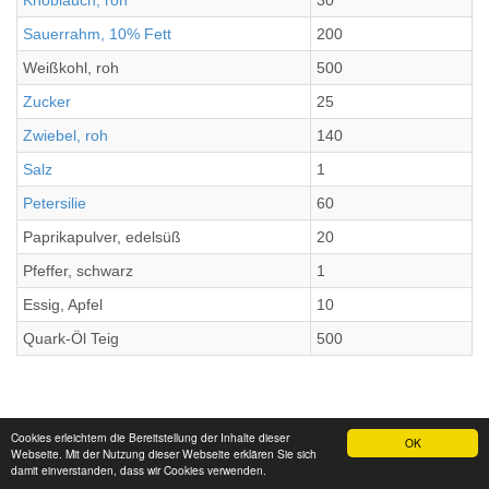
Knoblauch, roh
30
Sauerrahm, 10% Fett
200
Weißkohl, roh
500
Zucker
25
Zwiebel, roh
140
Salz
1
Petersilie
60
Paprikapulver, edelsüß
20
Pfeffer, schwarz
1
Essig, Apfel
10
Quark-Öl Teig
500
Cookies erleichtern die Bereitstellung der Inhalte dieser
OK
Webseite. Mit der Nutzung dieser Webseite erklären Sie sich
damit einverstanden, dass wir Cookies verwenden.