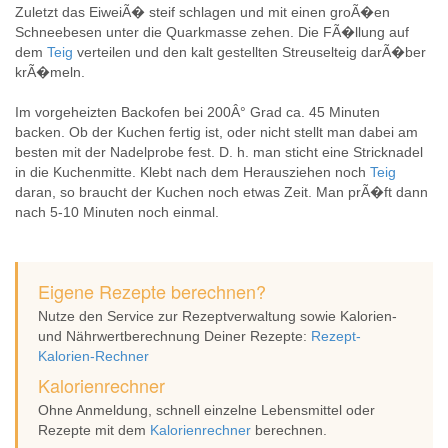
Zuletzt das EiweiÃ� steif schlagen und mit einen groÃ�en
Schneebesen unter die Quarkmasse zehen. Die FÃ�llung auf
dem
Teig
verteilen und den kalt gestellten Streuselteig darÃ�ber
krÃ�meln.
Im vorgeheizten Backofen bei 200Â° Grad ca. 45 Minuten
backen. Ob der Kuchen fertig ist, oder nicht stellt man dabei am
besten mit der Nadelprobe fest. D. h. man sticht eine Stricknadel
in die Kuchenmitte. Klebt nach dem Herausziehen noch
Teig
daran, so braucht der Kuchen noch etwas Zeit. Man prÃ�ft dann
nach 5-10 Minuten noch einmal.
Eigene Rezepte berechnen?
Nutze den Service zur Rezeptverwaltung sowie Kalorien-
und Nährwertberechnung Deiner Rezepte:
Rezept-
Kalorien-Rechner
Kalorienrechner
Ohne Anmeldung, schnell einzelne Lebensmittel oder
Rezepte mit dem
Kalorienrechner
berechnen.