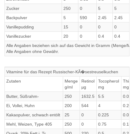
Zucker
250
0
5
5
Backpulver
5
590
2.45
2.45
Vanillepudding
15
0
0
0
Vanillezucker
20
0
0.4
0.4
Alle Angaben beziehen sich auf das Gewicht in Gramm (Menge/Millili
Alle Angaben ohne Gewähr.
Vitamine für das Rezept Russischer-KÃ�sestreuselkuchen
Zutaten
Menge
Retinol
Tocopherol
Thiam
g/ml
µg
mg
mg
Butter, Süßrahm-
250
1632.5
5.5
0.025
Ei, Vollei, Huhn
200
544
4
0.26
Kakaopulver, schwach entölt
25
0
0.225
0.025
Mehl, Weizen, Type 405
250
0
0.75
0.15
Quark, 20% Fett i. Tr.
500
220
0.5
0.2