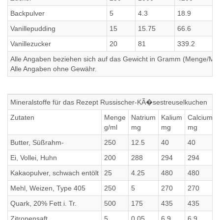
Backpulver
5
4.3
18.9
Vanillepudding
15
15.75
66.6
Vanillezucker
20
81
339.2
Alle Angaben beziehen sich auf das Gewicht in Gramm (Menge/Millili
Alle Angaben ohne Gewähr.
Mineralstoffe für das Rezept Russischer-KÃ�sestreuselkuchen
Zutaten
Menge
Natrium
Kalium
Calcium
g/ml
mg
mg
mg
Butter, Süßrahm-
250
12.5
40
40
Ei, Vollei, Huhn
200
288
294
294
Kakaopulver, schwach entölt
25
4.25
480
480
Mehl, Weizen, Type 405
250
5
270
270
Quark, 20% Fett i. Tr.
500
175
435
435
Zitronensaft
5
0.05
6.9
6.9