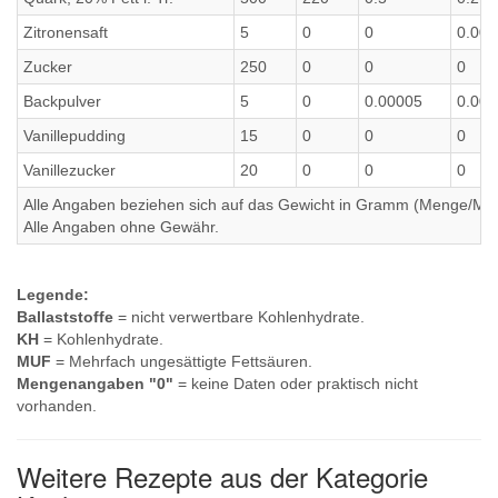
Zitronensaft
5
0
0
0.002
Zucker
250
0
0
0
Backpulver
5
0
0.00005
0.00
Vanillepudding
15
0
0
0
Vanillezucker
20
0
0
0
Alle Angaben beziehen sich auf das Gewicht in Gramm (Menge/Millili
Alle Angaben ohne Gewähr.
Legende:
Ballaststoffe
= nicht verwertbare Kohlenhydrate.
KH
= Kohlenhydrate.
MUF
= Mehrfach ungesättigte Fettsäuren.
Mengenangaben "0"
= keine Daten oder praktisch nicht
vorhanden.
Weitere Rezepte aus der Kategorie