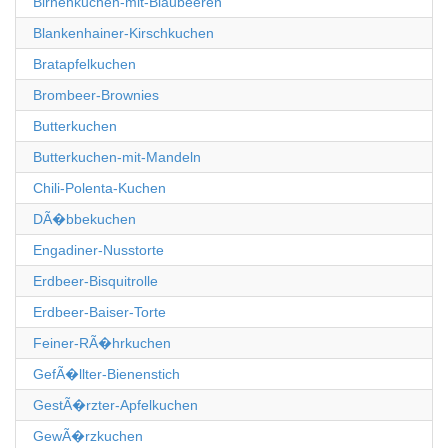
Birnenkuchen-mit-Blaubeeren
Blankenhainer-Kirschkuchen
Bratapfelkuchen
Brombeer-Brownies
Butterkuchen
Butterkuchen-mit-Mandeln
Chili-Polenta-Kuchen
DÃ�bbekuchen
Engadiner-Nusstorte
Erdbeer-Bisquitrolle
Erdbeer-Baiser-Torte
Feiner-RÃ�hrkuchen
GefÃ�llter-Bienenstich
GestÃ�rzter-Apfelkuchen
GewÃ�rzkuchen