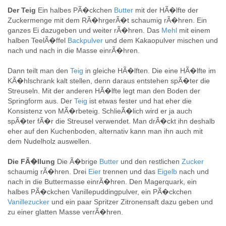
Der Teig
Ein halbes PÃ�ckchen
Butter
mit der HÃ�lfte der
Zuckermenge mit dem RÃ�hrgerÃ�t schaumig rÃ�hren. Ein
ganzes Ei dazugeben und weiter rÃ�hren. Das
Mehl
mit einem
halben TeelÃ�ffel
Backpulver
und dem Kakaopulver mischen und
nach und nach in die Masse einrÃ�hren.
Dann teilt man den
Teig
in gleiche HÃ�lften. Die eine HÃ�lfte im
KÃ�hlschrank kalt stellen, denn daraus entstehen spÃ�ter die
Streuseln. Mit der anderen HÃ�lfte legt man den Boden der
Springform aus. Der
Teig
ist etwas fester und hat eher die
Konsistenz von MÃ�rbeteig. SchlieÃ�lich wird er ja auch
spÃ�ter fÃ�r die Streusel verwendet. Man drÃ�ckt ihn deshalb
eher auf den Kuchenboden, alternativ kann man ihn auch mit
dem Nudelholz auswellen.
Die FÃ�llung
Die Ã�brige
Butter
und den restlichen
Zucker
schaumig rÃ�hren. Drei
Eier
trennen und das
Eigelb
nach und
nach in die Buttermasse einrÃ�hren. Den Magerquark, ein
halbes PÃ�ckchen Vanillepuddingpulver, ein PÃ�ckchen
Vanillezucker
und ein paar Spritzer Zitronensaft dazu geben und
zu einer glatten Masse verrÃ�hren.