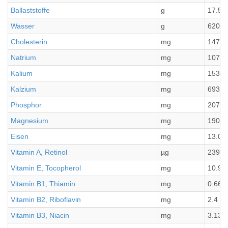
Ballaststoffe
g
17.5
Wasser
g
620.0
Cholesterin
mg
1477
Natrium
mg
1074.
Kalium
mg
1533.
Kalzium
mg
693.7
Phosphor
mg
2076.
Magnesium
mg
190.9
Eisen
mg
13.06
Vitamin A, Retinol
µg
2396.
Vitamin E, Tocopherol
mg
10.98
Vitamin B1, Thiamin
mg
0.66
Vitamin B2, Riboflavin
mg
2.4
Vitamin B3, Niacin
mg
3.13