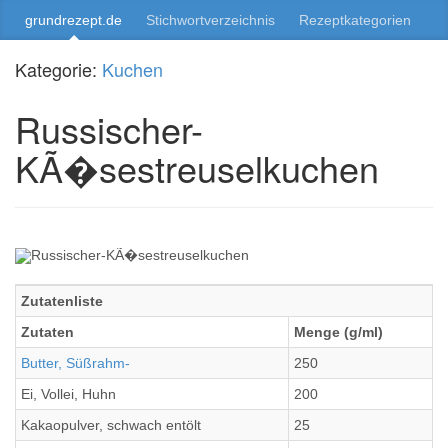
grundrezept.de
Stichwortverzeichnis
Rezeptkategorien
Kategorie:
Kuchen
Russischer-
KÃ�sestreuselkuchen
Zutatenliste
Zutaten
Menge (g/ml)
Butter, Süßrahm-
250
Ei, Vollei, Huhn
200
Kakaopulver, schwach entölt
25