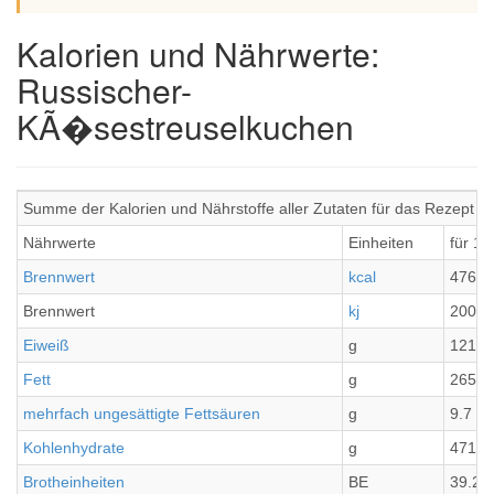
Kalorien und Nährwerte:
Russischer-
KÃ�sestreuselkuchen
Summe der Kalorien und Nährstoffe aller Zutaten für das Rezept
Nährwerte
Einheiten
für 12
Brennwert
kcal
4766.
Brennwert
kj
20033
Eiweiß
g
121.8
Fett
g
265.0
mehrfach ungesättigte Fettsäuren
g
9.7
Kohlenhydrate
g
471.3
Brotheinheiten
BE
39.28