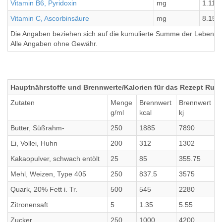
Vitamin B6, Pyridoxin
mg
1.11
Vitamin C, Ascorbinsäure
mg
8.15
Die Angaben beziehen sich auf die kumulierte Summe der Lebensmi
Alle Angaben ohne Gewähr.
Hauptnährstoffe und Brennwerte/Kalorien für das Rezept Ru
Zutaten
Menge
Brennwert
Brennwert
E
g/ml
kcal
kj
Butter, Süßrahm-
250
1885
7890
1
Ei, Vollei, Huhn
200
312
1302
2
Kakaopulver, schwach entölt
25
85
355.75
Mehl, Weizen, Type 405
250
837.5
3575
2
Quark, 20% Fett i. Tr.
500
545
2280
6
Zitronensaft
5
1.35
5.55
0
Zucker
250
1000
4200