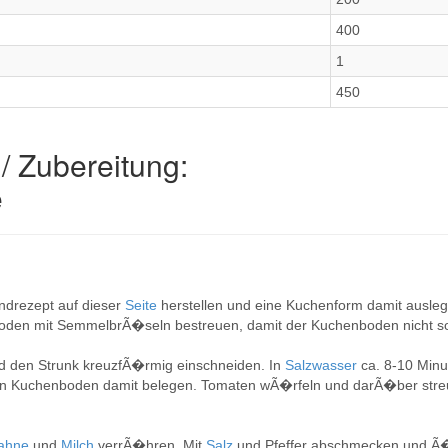
400
1
450
/ Zubereitung:
e
drezept auf dieser
Seite
herstellen und eine Kuchenform damit ausle
en mit SemmelbrÃ�seln bestreuen, damit der Kuchenboden nicht so
d den Strunk kreuzfÃ�rmig einschneiden. In
Salzwasser
ca. 8-10 Minu
Den Kuchenboden damit belegen. Tomaten wÃ�rfeln und darÃ�ber str
ahne
und
Milch
verrÃ�hren. Mit
Salz
und Pfeffer abschmecken und 