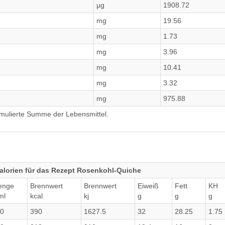
µg
1908.72
mg
19.56
mg
1.73
mg
3.96
mg
10.41
mg
3.32
mg
975.88
umulierte Summe der Lebensmittel.
alorien für das Rezept Rosenkohl-Quiche
enge
Brennwert
Brennwert
Eiweiß
Fett
KH
ml
kcal
kj
g
g
g
0
390
1627.5
32
28.25
1.75