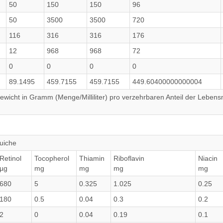
50
150
150
96
50
3500
3500
720
116
316
316
176
12
968
968
72
0
0
0
0
89.1495
459.7155
459.7155
449.60400000000004
wicht in Gramm (Menge/Milliliter) pro verzehrbaren Anteil der Lebensm
uiche
Retinol
Tocopherol
Thiamin
Riboflavin
Niacin
µg
mg
mg
mg
mg
680
5
0.325
1.025
0.25
180
0.5
0.04
0.3
0.2
2
0
0.04
0.19
0.1