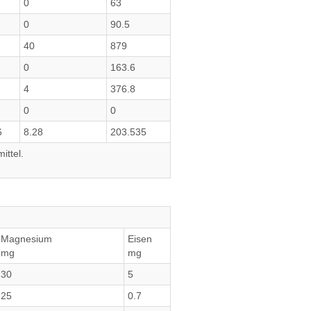
0
63
0
90.5
40
879
0
163.6
4
376.8
0
0
6
8.28
203.535
ittel.
Magnesium
Eisen
mg
mg
30
5
25
0.7