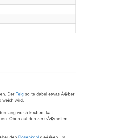
gen. Der
Teig
sollte dabei etwas Ã�ber
 weich wird.
ten lang weich kochen, kalt
euen. Oben auf den zerkrÃ�melten
Ã�ber den
Rosenkohl
gieÃ�en. Im