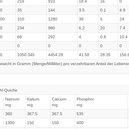
0
218
910
18.4
16
0
0
35
144
3.5
0.1
4.9
00
310
1280
38
5
24
0
234
980
6.2
20
7.4
0
68
292
4
0.8
10.4
0
0
0
0
0
0
1050.345
4454.28
41.58
28.35
156.
wicht in Gramm (Menge/Milliliter) pro verzehrbaren Anteil der Lebensm
hl-Quiche
Natrium
Kalium
Calcium
Phosphor
mg
mg
mg
mg
360
367.5
367.5
535
1300
150
150
400