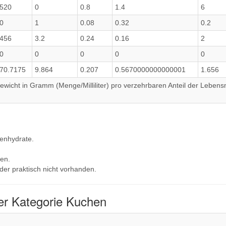
520
0
0.8
1.4
6
0
1
0.08
0.32
0.2
456
3.2
0.24
0.16
2
0
0
0
0
0
70.7175
9.864
0.207
0.5670000000000001
1.656
wicht in Gramm (Menge/Milliliter) pro verzehrbaren Anteil der Lebensm
lenhydrate.
en.
der praktisch nicht vorhanden.
er Kategorie Kuchen