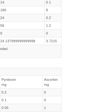
14
0.1
180
8
24
0.2
56
1.2
0
0
24.137999999999998
3.7215
ittel.
Pyridoxin
Ascorbin
mg
mg
0.2
0
0.1
0
0.05
1