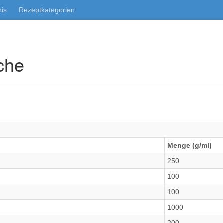
nis
Rezeptkategorien
che
Menge (g/ml)
250
100
100
1000
200