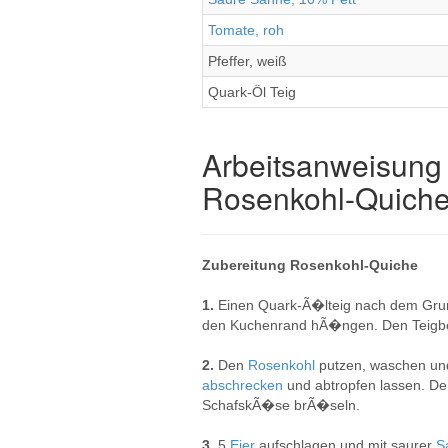
Tomate, roh
Pfeffer, weiß
Quark-Öl Teig
Arbeitsanweisung 
Rosenkohl-Quich
Zubereitung Rosenkohl-Quiche
1.
Einen Quark-Ã�lteig nach dem Grun
den Kuchenrand hÃ�ngen. Den Teigbod
2.
Den
Rosenkohl
putzen, waschen un
abschrecken
und abtropfen lassen. 
SchafskÃ�se brÃ�seln.
3.
5
Eier
aufschlagen und mit saurer
S