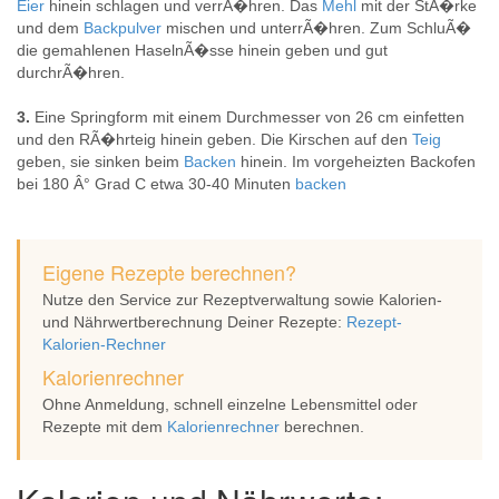
Eier
hinein schlagen und verrÃ�hren. Das
Mehl
mit der StÃ�rke
und dem
Backpulver
mischen und unterrÃ�hren. Zum SchluÃ�
die gemahlenen HaselnÃ�sse hinein geben und gut
durchrÃ�hren.
3.
Eine Springform mit einem Durchmesser von 26 cm einfetten
und den RÃ�hrteig hinein geben. Die Kirschen auf den
Teig
geben, sie sinken beim
Backen
hinein. Im vorgeheizten Backofen
bei 180 Â° Grad C etwa 30-40 Minuten
backen
Eigene Rezepte berechnen?
Nutze den Service zur Rezeptverwaltung sowie Kalorien-
und Nährwertberechnung Deiner Rezepte:
Rezept-
Kalorien-Rechner
Kalorienrechner
Ohne Anmeldung, schnell einzelne Lebensmittel oder
Rezepte mit dem
Kalorienrechner
berechnen.