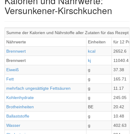
Kalorien und Nährwerte:
Versunkener-Kirschkuchen
Summe der Kalorien und Nährstoffe aller Zutaten für das Rezept 
Nährwerte
Einheiten
für 12 Por
Brennwert
kcal
2652.6
Brennwert
kj
11040.4
Eiweiß
g
37.38
Fett
g
165.71
mehrfach ungesättigte Fettsäuren
g
11.17
Kohlenhydrate
g
245.05
Brotheinheiten
BE
20.42
Ballaststoffe
g
10.48
Wasser
g
402.63