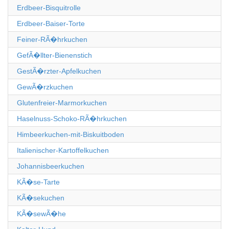
Erdbeer-Bisquitrolle
Erdbeer-Baiser-Torte
Feiner-RÃ�hrkuchen
GefÃ�llter-Bienenstich
GestÃ�rzter-Apfelkuchen
GewÃ�rzkuchen
Glutenfreier-Marmorkuchen
Haselnuss-Schoko-RÃ�hrkuchen
Himbeerkuchen-mit-Biskuitboden
Italienischer-Kartoffelkuchen
Johannisbeerkuchen
KÃ�se-Tarte
KÃ�sekuchen
KÃ�sewÃ�he