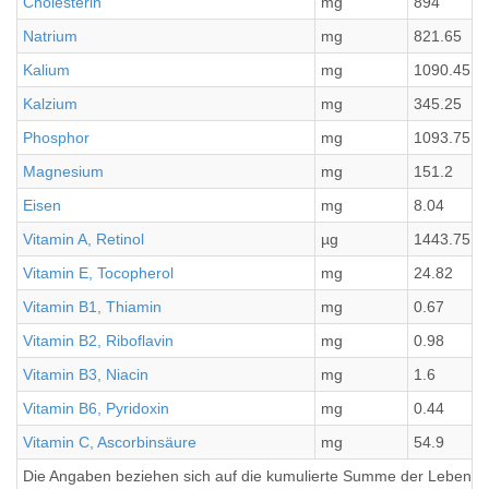
Cholesterin
mg
894
Natrium
mg
821.65
Kalium
mg
1090.45
Kalzium
mg
345.25
Phosphor
mg
1093.75
Magnesium
mg
151.2
Eisen
mg
8.04
Vitamin A, Retinol
µg
1443.75
Vitamin E, Tocopherol
mg
24.82
Vitamin B1, Thiamin
mg
0.67
Vitamin B2, Riboflavin
mg
0.98
Vitamin B3, Niacin
mg
1.6
Vitamin B6, Pyridoxin
mg
0.44
Vitamin C, Ascorbinsäure
mg
54.9
Die Angaben beziehen sich auf die kumulierte Summe der Lebensmi