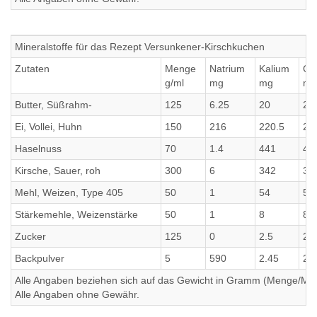
Mineralstoffe für das Rezept Versunkener-Kirschkuchen
Zutaten
Menge
Natrium
Kalium
Ca
g/ml
mg
mg
mg
Butter, Süßrahm-
125
6.25
20
20
Ei, Vollei, Huhn
150
216
220.5
22
Haselnuss
70
1.4
441
44
Kirsche, Sauer, roh
300
6
342
34
Mehl, Weizen, Type 405
50
1
54
54
Stärkemehle, Weizenstärke
50
1
8
8
Zucker
125
0
2.5
2.5
Backpulver
5
590
2.45
2.
Alle Angaben beziehen sich auf das Gewicht in Gramm (Menge/Millili
Alle Angaben ohne Gewähr.