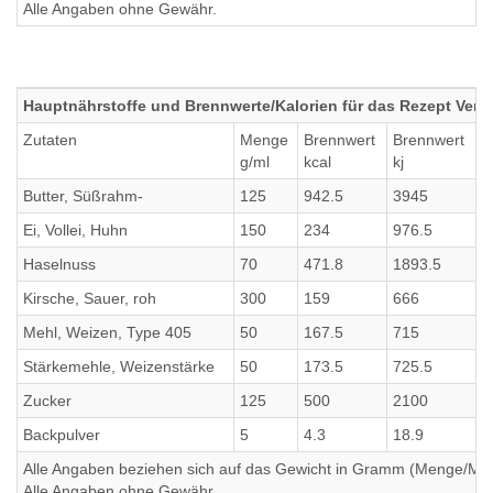
Alle Angaben ohne Gewähr.
Hauptnährstoffe und Brennwerte/Kalorien für das Rezept Ver
Zutaten
Menge
Brennwert
Brennwert
E
g/ml
kcal
kj
g
Butter, Süßrahm-
125
942.5
3945
0
Ei, Vollei, Huhn
150
234
976.5
1
Haselnuss
70
471.8
1893.5
9
Kirsche, Sauer, roh
300
159
666
2
Mehl, Weizen, Type 405
50
167.5
715
5
Stärkemehle, Weizenstärke
50
173.5
725.5
0
Zucker
125
500
2100
0
Backpulver
5
4.3
18.9
0
Alle Angaben beziehen sich auf das Gewicht in Gramm (Menge/Millili
Alle Angaben ohne Gewähr.