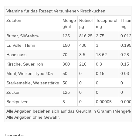
Vitamine für das Rezept Versunkener-Kirschkuchen
Zutaten
Menge
Retinol
Tocopherol
Thiamin
g/ml
µg
mg
mg
Butter, Süßrahm-
125
816.25
2.75
0.0125
Ei, Vollei, Huhn
150
408
3
0.195
Haselnuss
70
3.5
18.62
0.28
Kirsche, Sauer, roh
300
216
0.3
0.15
Mehl, Weizen, Type 405
50
0
0.15
0.03
Stärkemehle, Weizenstärke
50
0
0
0
Zucker
125
0
0
0
Backpulver
5
0
0.00005
0.0000
Alle Angaben beziehen sich auf das Gewicht in Gramm (Menge/Millili
Alle Angaben ohne Gewähr.
Legende: