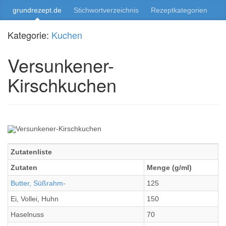
grundrezept.de
Stichwortverzeichnis
Rezeptkategorien
Kategorie:
Kuchen
Versunkener-
Kirschkuchen
Zutatenliste
Zutaten
Menge (g/ml)
Butter, Süßrahm-
125
Ei, Vollei, Huhn
150
Haselnuss
70