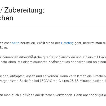
/ Zubereitung:
chen
 dieser
Seite
herstellen. WÃ�hrend der
Hefeteig
geht, bereitet man d
Seite.
er bemehlten ArbeitsflÃ�che quadratisch ausrollen und auf ein mit Ba
s hochziehen. Mit einem sauberen KÃ�chentuch abdecken und an einem
aschen, abtropfen lassen und entkernen. Dann verteilt man die Kirsch
orgeheizten Backofen bei 180Â° Grad C circa 25-35 Minuten backen
ann man auch ein Glas Sauerkirschen verwenden. Dann aber sehr gut a