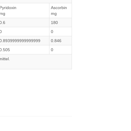
Pyridoxin
Ascorbin
mg
mg
0.6
180
0
0
0.8939999999999999
0.846
0.505
0
ittel.