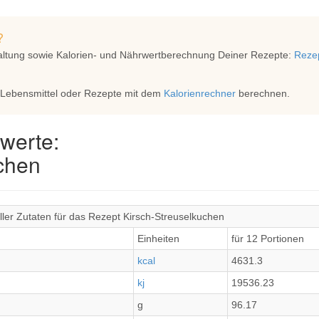
?
altung sowie Kalorien- und Nährwertberechnung Deiner Rezepte:
Rezep
 Lebensmittel oder Rezepte mit dem
Kalorienrechner
berechnen.
werte:
chen
ler Zutaten für das Rezept Kirsch-Streuselkuchen
Einheiten
für 12 Portionen
kcal
4631.3
kj
19536.23
g
96.17