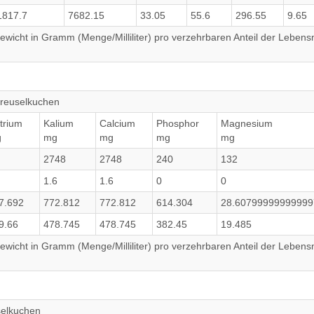
1817.7
7682.15
33.05
55.6
296.55
9.65
wicht in Gramm (Menge/Milliliter) pro verzehrbaren Anteil der Lebensm
Streuselkuchen
trium
Kalium
Calcium
Phosphor
Magnesium
g
mg
mg
mg
mg
2748
2748
240
132
1.6
1.6
0
0
7.692
772.812
772.812
614.304
28.60799999999999
9.66
478.745
478.745
382.45
19.485
wicht in Gramm (Menge/Milliliter) pro verzehrbaren Anteil der Lebensm
selkuchen