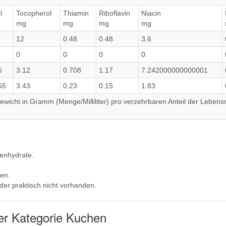
l
Tocopherol
Thiamin
Riboflavin
Niacin
mg
mg
mg
mg
12
0.48
0.48
3.6
0
0
0
0
6
3.12
0.708
1.17
7.242000000000001
55
3.43
0.23
0.15
1.83
wicht in Gramm (Menge/Milliliter) pro verzehrbaren Anteil der Lebensm
lenhydrate.
en.
der praktisch nicht vorhanden.
er Kategorie Kuchen