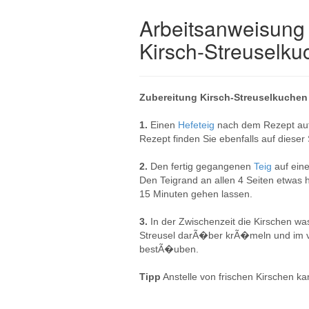
Arbeitsanweisung 
Kirsch-Streuselku
Zubereitung Kirsch-Streuselkuchen
1.
Einen
Hefeteig
nach dem Rezept auf
Rezept finden Sie ebenfalls auf dieser 
2.
Den fertig gegangenen
Teig
auf ein
Den Teigrand an allen 4 Seiten etwa
15 Minuten gehen lassen.
3.
In der Zwischenzeit die Kirschen w
Streusel darÃ�ber krÃ�meln und im v
bestÃ�uben.
Tipp
Anstelle von frischen Kirschen k