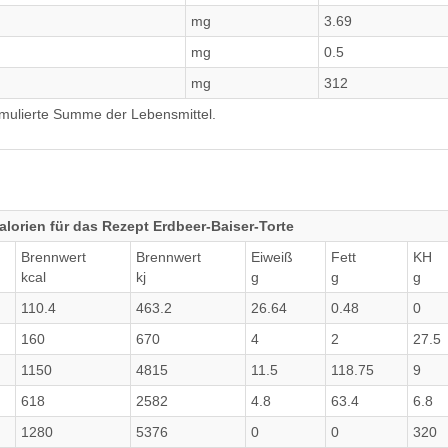
mg
3.69
mg
0.5
mg
312
umulierte Summe der Lebensmittel.
lorien für das Rezept Erdbeer-Baiser-Torte
Brennwert
Brennwert
Eiweiß
Fett
KH
kcal
kj
g
g
g
110.4
463.2
26.64
0.48
0
160
670
4
2
27.5
1150
4815
11.5
118.75
9
618
2582
4.8
63.4
6.8
1280
5376
0
0
320