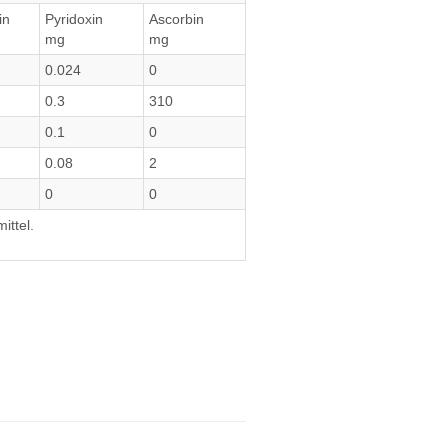
in
Pyridoxin
Ascorbin
mg
mg
0.024
0
0.3
310
0.1
0
0.08
2
0
0
ittel.