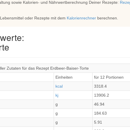
altung sowie Kalorien- und Nährwertberechnung Deiner Rezepte:
Rezep
 Lebensmittel oder Rezepte mit dem
Kalorienrechner
berechnen.
werte:
rte
ler Zutaten für das Rezept Erdbeer-Baiser-Torte
Einheiten
für 12 Portionen
kcal
3318.4
kj
13906.2
g
46.94
g
184.63
g
5.91