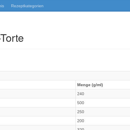
nis
Rezeptkategorien
Torte
Menge (g/ml)
240
500
250
200
320