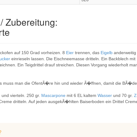
/ Zubereitung:
rte
kofen auf 150 Grad vorheizen. 8
Eier
trennen, das
Eigelb
anderweitig
ucker
einrieseln lassen. Die Eischneemasse dritteln. Ein Backblech mi
ichnen. Ein Teigdrittel drauf streichen. Diesen Vorgang wiederholt 
uss man die OfentÃ�re hin und wieder Ã�ffnen, damit die BÃ�den 
und vierteln. 250 gr.
Mascarpone
mit 6 EL kaltem
Wasser
und 70 gr.
Z
Creme dritteln. Auf jeden ausgekÃ�hlten Baiserboden ein Drittel Cre
?