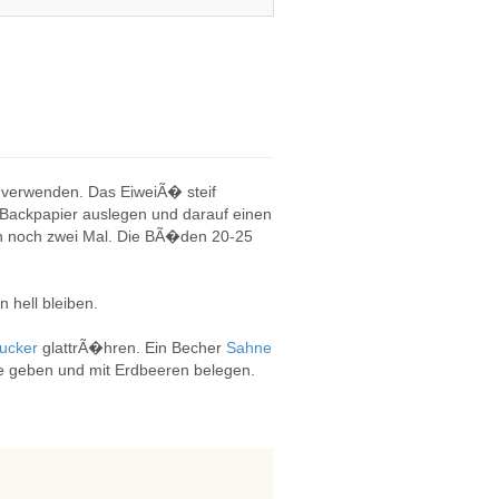
 verwenden. Das EiweiÃ� steif
t Backpapier auslegen und darauf einen
man noch zwei Mal. Die BÃ�den 20-25
hell bleiben.
ucker
glattrÃ�hren. Ein Becher
Sahne
me geben und mit Erdbeeren belegen.