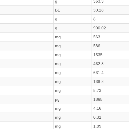
g
363.3
BE
30.28
g
8
g
900.02
mg
563
mg
586
mg
1535
mg
462.8
mg
631.4
mg
138.8
mg
5.73
µg
1865
mg
4.16
mg
0.31
mg
1.89