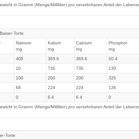
wicht in Gramm (Menge/Milliliter) pro verzehrbaren Anteil der Lebensm
Baiser-Torte
e
Natrium
Kalium
Calcium
Phosphor
mg
mg
mg
mg
408
369.6
369.6
50.4
10
735
735
130
100
200
200
325
68
224
224
126
0
6.4
6.4
0
wicht in Gramm (Menge/Milliliter) pro verzehrbaren Anteil der Lebensm
er-Torte