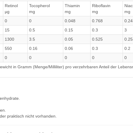
Retinol
Tocopherol
Thiamin
Riboflavin
Niac
µg
mg
mg
mg
mg
0
0
0.048
0.768
0.24
15
0.5
0.15
0.3
3
1300
3.5
0.05
0.525
0.25
550
0.16
0.06
0.3
0.2
0
0
0
0
0
wicht in Gramm (Menge/Milliliter) pro verzehrbaren Anteil der Lebensm
lenhydrate.
en.
der praktisch nicht vorhanden.