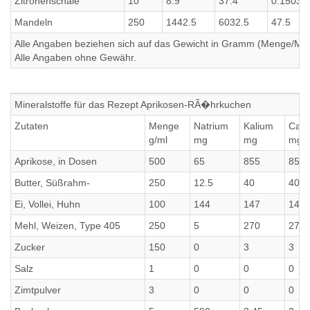
Zitronenschale
10
8.9
37.4
0.1503
Mandeln
250
1442.5
6032.5
47.5
Alle Angaben beziehen sich auf das Gewicht in Gramm (Menge/Millili
Alle Angaben ohne Gewähr.
Mineralstoffe für das Rezept Aprikosen-RÃ�hrkuchen
Zutaten
Menge
Natrium
Kalium
Calc
g/ml
mg
mg
mg
Aprikose, in Dosen
500
65
855
855
Butter, Süßrahm-
250
12.5
40
40
Ei, Vollei, Huhn
100
144
147
147
Mehl, Weizen, Type 405
250
5
270
270
Zucker
150
0
3
3
Salz
1
0
0
0
Zimtpulver
3
0
0
0