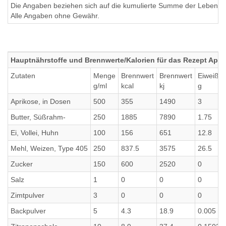
Die Angaben beziehen sich auf die kumulierte Summe der Lebensmi
Alle Angaben ohne Gewähr.
Hauptnährstoffe und Brennwerte/Kalorien für das Rezept Ap
Zutaten
Menge
Brennwert
Brennwert
Eiweiß
g/ml
kcal
kj
g
Aprikose, in Dosen
500
355
1490
3
Butter, Süßrahm-
250
1885
7890
1.75
Ei, Vollei, Huhn
100
156
651
12.8
Mehl, Weizen, Type 405
250
837.5
3575
26.5
Zucker
150
600
2520
0
Salz
1
0
0
0
Zimtpulver
3
0
0
0
Backpulver
5
4.3
18.9
0.005