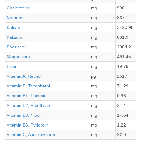
Cholesterin
mg
996
Natrium
mg
867.1
Kalium
mg
3420.95
Kalzium
mg
881.9
Phosphor
mg
2084.2
Magnesium
mg
491.45
Eisen
mg
19.75
Vitamin A, Retinol
µg
2617
Vitamin E, Tocopherol
mg
71.29
Vitamin B1, Thiamin
mg
0.96
Vitamin B2, Riboflavin
mg
2.14
Vitamin B3, Niacin
mg
14.64
Vitamin B6, Pyridoxin
mg
1.22
Vitamin C, Ascorbinsäure
mg
32.9