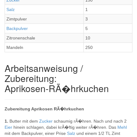
Zucker
150
Salz
1
Zimtpulver
3
Backpulver
5
Zitronenschale
10
Mandeln
250
Arbeitsanweisung /
Zubereitung:
Aprikosen-RÃ�hrkuchen
Zubereitung Aprikosen RÃ�hrkuchen
1.
Butter mit dem
Zucker
schaumig rÃ�hren. Nach und nach 2
Eier
hinein schlagen, dabei krÃ�ftig weiter rÃ�hren. Das
Mehl
mit dem Backpulver, einer Prise
Salz
und einem 1/2 TL Zimt