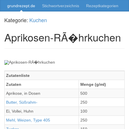
grundrezept.de
Stichwortverzeichnis
Rezeptkategorien
Kategorie:
Kuchen
Aprikosen-RÃ�hrkuchen
Zutatenliste
Zutaten
Menge (g/ml)
Aprikose, in Dosen
500
Butter, Süßrahm-
250
Ei, Vollei, Huhn
100
Mehl, Weizen, Type 405
250