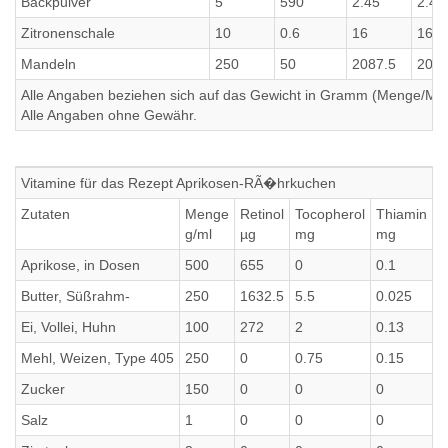
Backpulver
5
590
2.45
2.45
Zitronenschale
10
0.6
16
16
Mandeln
250
50
2087.5
2087
Alle Angaben beziehen sich auf das Gewicht in Gramm (Menge/Millili
Alle Angaben ohne Gewähr.
Vitamine für das Rezept Aprikosen-RÃ�hrkuchen
Zutaten
Menge
Retinol
Tocopherol
Thiamin
R
g/ml
µg
mg
mg
Aprikose, in Dosen
500
655
0
0.1
0
Butter, Süßrahm-
250
1632.5
5.5
0.025
0
Ei, Vollei, Huhn
100
272
2
0.13
0
Mehl, Weizen, Type 405
250
0
0.75
0.15
0
Zucker
150
0
0
0
0
Salz
1
0
0
0
0