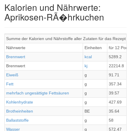
Kalorien und Nährwerte:
Aprikosen-RÃ�hrkuchen
Summe der Kalorien und Nährstoffe aller Zutaten für das Rezept
Nährwerte
Einheiten
für 12 Port
Brennwert
kcal
5289.2
Brennwert
kj
22214.8
Eiweiß
g
91.71
Fett
g
357.34
mehrfach ungesättigte Fettsäuren
g
39.57
Kohlenhydrate
g
427.69
Brotheinheiten
BE
35.64
Ballaststoffe
g
58
Wasser
g
572.47