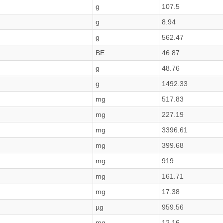
g
107.5
g
8.94
g
562.47
BE
46.87
g
48.76
g
1492.33
mg
517.83
mg
227.19
mg
3396.61
mg
399.68
mg
919
mg
161.71
mg
17.38
µg
959.56
mg
12.16