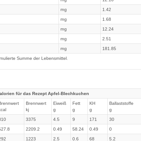
mg
1.42
mg
1.68
mg
12.24
mg
2.51
mg
181.85
umulierte Summe der Lebensmittel.
lorien für das Rezept Apfel-Blechkuchen
Brennwert
Brennwert
Eiweiß
Fett
KH
Ballaststoffe
kcal
kj
g
g
g
g
810
3375
4.5
9
171
30
527.8
2209.2
0.49
58.24
0.49
0
292
1223
2.5
0.6
68
5.2