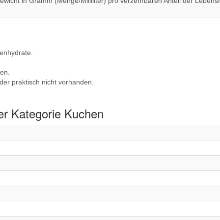
wicht in Gramm (Menge/Milliliter) pro verzehrbaren Anteil der Lebensm
lenhydrate.
en.
der praktisch nicht vorhanden.
er Kategorie Kuchen