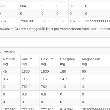
120
504
0
0
30
0
0
0
0
0
0
0
1737.6
7366.08
52.32
39.66
292.98
13.559999999
wicht in Gramm (Menge/Milliliter) pro verzehrbaren Anteil der Lebensm
lechkuchen
Natrium
Kalium
Calcium
Phosphor
Magnesium
mg
mg
mg
mg
mg
45
1830
1830
180
90
3.5
11.2
11.2
14.7
2.1
21
782
782
110
41
0
0.6
0.6
0
0
0
0
0
0
0
157.692
772.812
772.812
614.304
28.60799999999