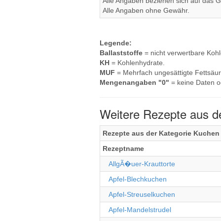
Alle Angaben beziehen sich auf das Ge
Alle Angaben ohne Gewähr.
Legende:
Ballaststoffe
= nicht verwertbare Koh
KH
= Kohlenhydrate.
MUF
= Mehrfach ungesättigte Fettsäur
Mengenangaben "0"
= keine Daten o
Weitere Rezepte aus d
Rezepte aus der Kategorie Kuchen
Rezeptname
AllgÃ�uer-Krauttorte
Apfel-Blechkuchen
Apfel-Streuselkuchen
Apfel-Mandelstrudel