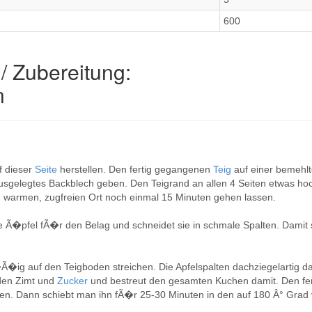
600
/ Zubereitung:
n
 dieser
Seite
herstellen. Den fertig gegangenen
Teig
auf einer bemehl
ausgelegtes Backblech geben. Den Teigrand an allen 4 Seiten etwas h
armen, zugfreien Ort noch einmal 15 Minuten gehen lassen.
e Ã�pfel fÃ�r den Belag und schneidet sie in schmale Spalten. Damit 
�ig auf den Teigboden streichen. Die Apfelspalten dachziegelartig da
den Zimt und
Zucker
und bestreut den gesamten Kuchen damit. Den fer
en. Dann schiebt man ihn fÃ�r 25-30 Minuten in den auf 180 Â° Grad 