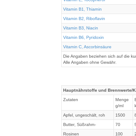
Vitamin B1, Thiamin
Vitamin B2, Riboflavin
Vitamin B3, Niacin
Vitamin B6, Pyridoxin
Vitamin C, Ascorbinsäure
Die Angaben beziehen sich auf die k
Alle Angaben ohne Gewähr.
Hauptnährstoffe und Brennwerte/Ka
Zutaten
Menge
g/ml
Apfel, ungeschält, roh
1500
Butter, Süßrahm-
70
Rosinen
100