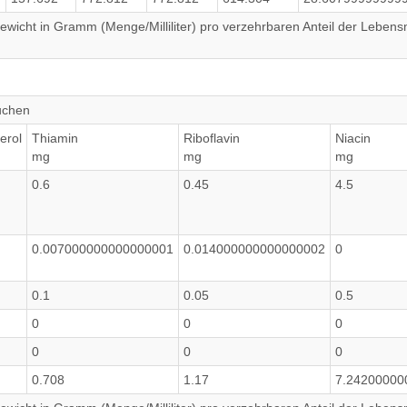
wicht in Gramm (Menge/Milliliter) pro verzehrbaren Anteil der Lebensm
uchen
erol
Thiamin
Riboflavin
Niacin
mg
mg
mg
0.6
0.45
4.5
0.007000000000000001
0.014000000000000002
0
0.1
0.05
0.5
0
0
0
0
0
0
0.708
1.17
7.24200000