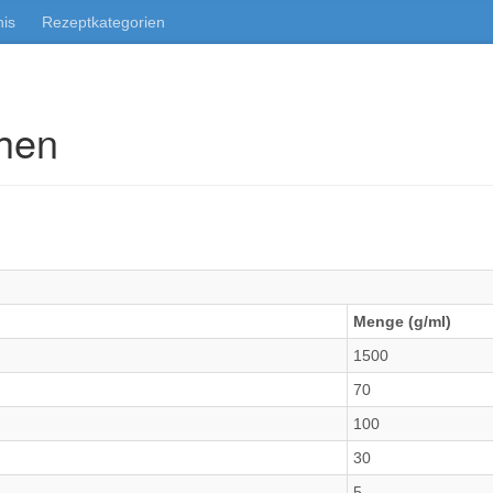
nis
Rezeptkategorien
chen
Menge (g/ml)
1500
70
100
30
5