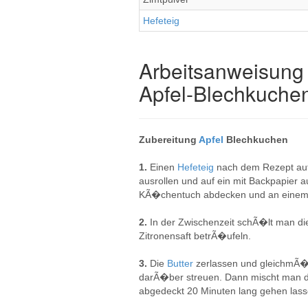
Hefeteig
Arbeitsanweisung 
Apfel-Blechkuche
Zubereitung
Apfel
Blechkuchen
1.
Einen
Hefeteig
nach dem Rezept auf
ausrollen und auf ein mit Backpapier 
KÃ�chentuch abdecken und an einem w
2.
In der Zwischenzeit schÃ�lt man di
Zitronensaft betrÃ�ufeln.
3.
Die
Butter
zerlassen und gleichmÃ�Ã
darÃ�ber streuen. Dann mischt man 
abgedeckt 20 Minuten lang gehen lass