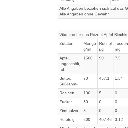
Alle Angaben beziehen sich auf das Ge
Alle Angaben ohne Gewähr.
Vitamine für das Rezept Apfel-Blechk
Zutaten
Menge
Retinol
Tocoph
g/ml
µg
mg
Apfel,
1500
90
7.5
ungeschält,
roh
Butter,
70
457.1
1.54
Süßrahm-
Rosinen
100
5
0
Zucker
30
0
0
Zimtpulver
5
0
0
Hefeteig
600
407.46
3.12