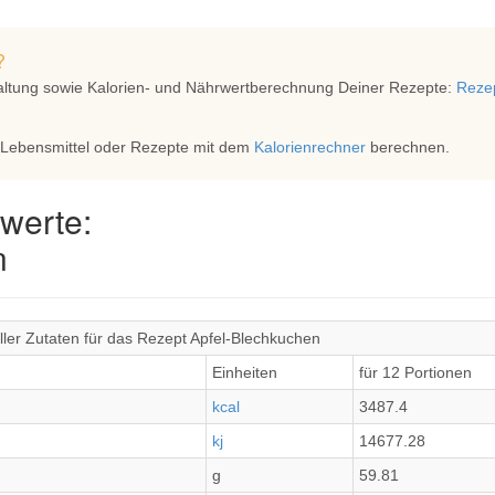
?
altung sowie Kalorien- und Nährwertberechnung Deiner Rezepte:
Rezep
 Lebensmittel oder Rezepte mit dem
Kalorienrechner
berechnen.
werte:
n
ler Zutaten für das Rezept Apfel-Blechkuchen
Einheiten
für 12 Portionen
kcal
3487.4
kj
14677.28
g
59.81