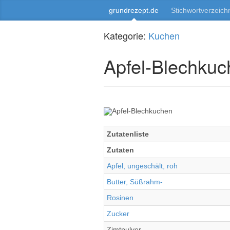
grundrezept.de
Stichwortverzeich
Kategorie:
Kuchen
Apfel-Blechku
Zutatenliste
Zutaten
Apfel, ungeschält, roh
Butter, Süßrahm-
Rosinen
Zucker
Zimtpulver