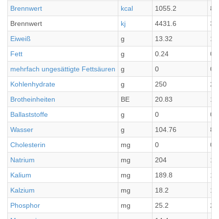
Brennwert
kcal
1055.2
87
Brennwert
kj
4431.6
36
Eiweiß
g
13.32
1.
Fett
g
0.24
0.
mehrfach ungesättigte Fettsäuren
g
0
0
Kohlenhydrate
g
250
20
Brotheinheiten
BE
20.83
1.
Ballaststoffe
g
0
0
Wasser
g
104.76
8.
Cholesterin
mg
0
0
Natrium
mg
204
17
Kalium
mg
189.8
15
Kalzium
mg
18.2
1.
Phosphor
mg
25.2
2.