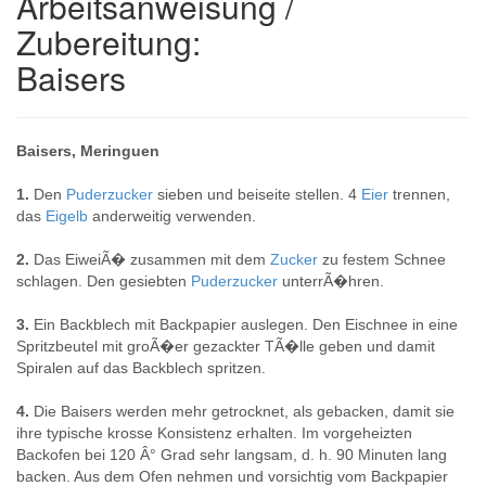
Arbeitsanweisung /
Zubereitung:
Baisers
Baisers, Meringuen
1.
Den
Puderzucker
sieben und beiseite stellen. 4
Eier
trennen,
das
Eigelb
anderweitig verwenden.
2.
Das EiweiÃ� zusammen mit dem
Zucker
zu festem Schnee
schlagen. Den gesiebten
Puderzucker
unterrÃ�hren.
3.
Ein Backblech mit Backpapier auslegen. Den Eischnee in eine
Spritzbeutel mit groÃ�er gezackter TÃ�lle geben und damit
Spiralen auf das Backblech spritzen.
4.
Die Baisers werden mehr getrocknet, als gebacken, damit sie
ihre typische krosse Konsistenz erhalten. Im vorgeheizten
Backofen bei 120 Â° Grad sehr langsam, d. h. 90 Minuten lang
backen. Aus dem Ofen nehmen und vorsichtig vom Backpapier