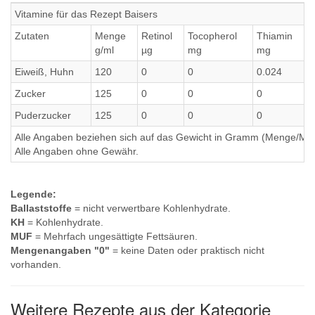
Vitamine für das Rezept Baisers
Zutaten
Menge
Retinol
Tocopherol
Thiamin
R
g/ml
µg
mg
mg
Eiweiß, Huhn
120
0
0
0.024
0
Zucker
125
0
0
0
0
Puderzucker
125
0
0
0
0
Alle Angaben beziehen sich auf das Gewicht in Gramm (Menge/Millili
Alle Angaben ohne Gewähr.
Legende:
Ballaststoffe
= nicht verwertbare Kohlenhydrate.
KH
= Kohlenhydrate.
MUF
= Mehrfach ungesättigte Fettsäuren.
Mengenangaben "0"
= keine Daten oder praktisch nicht
vorhanden.
Weitere Rezepte aus der Kategorie