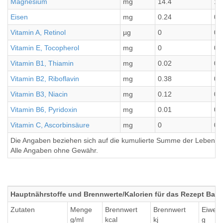
Magnesium
mg
14.4
1.
Eisen
mg
0.24
0.
Vitamin A, Retinol
µg
0
0
Vitamin E, Tocopherol
mg
0
0
Vitamin B1, Thiamin
mg
0.02
0
Vitamin B2, Riboflavin
mg
0.38
0.
Vitamin B3, Niacin
mg
0.12
0.
Vitamin B6, Pyridoxin
mg
0.01
0
Vitamin C, Ascorbinsäure
mg
0
0
Die Angaben beziehen sich auf die kumulierte Summe der Lebensmi
Alle Angaben ohne Gewähr.
Hauptnährstoffe und Brennwerte/Kalorien für das Rezept Bais
Zutaten
Menge
Brennwert
Brennwert
Eiweiß
g/ml
kcal
kj
g