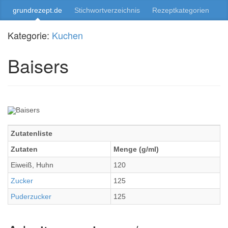
grundrezept.de
Stichwortverzeichnis
Rezeptkategorien
Kategorie:
Kuchen
Baisers
Zutatenliste
Zutaten
Menge (g/ml)
Eiweiß, Huhn
120
Zucker
125
Puderzucker
125